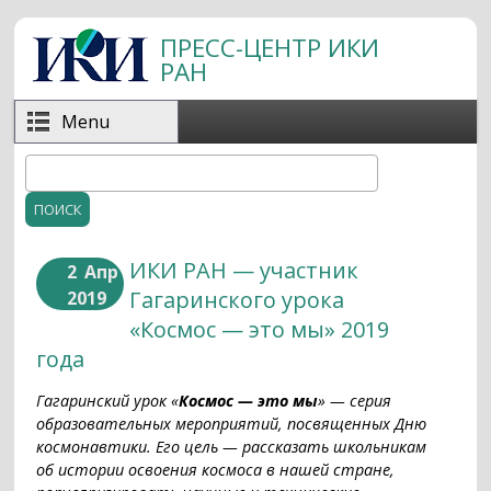
Перейти к основному содержанию
ПРЕСС-ЦЕНТР ИКИ
РАН
Menu
Поиск
Форма поиска
ИКИ РАН — участник
2
Апр
Гагаринского урока
2019
«Космос — это мы» 2019
года
Гагаринский урок «
Космос — это мы
» — серия
образовательных мероприятий, посвященных Дню
космонавтики. Его цель — рассказать школьникам
об истории освоения космоса в нашей стране,