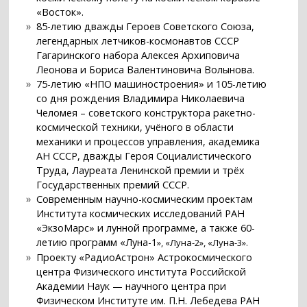
«Восток».
85-летию дважды Героев Советского Союза,
легендарных летчиков-космонавтов СССР
Гагаринского набора Алексея Архиповича
Леонова и Бориса Валентиновича Волынова.
75-летию «НПО машиностроения» и 105-летию
со дня рождения Владимира Николаевича
Челомея – советского конструктора ракетно-
космической техники, учёного в области
механики и процессов управления, академика
АН СССР, дважды Героя Социалистического
Труда, Лауреата Ленинской премии и трёх
Государственных премий СССР.
Современным научно-космическим проектам
Института космических исследований РАН
«ЭкзоМарс» и лунной программе, а также 60-
летию программ «Луна-1
»
,
«
Луна-2
»
,
«
Луна-3
»
.
Проекту «РадиоАстрон» Астрокосмического
центра Физического института Российской
Академии Наук — научного центра при
Физическом Институте им. П.Н. Лебедева РАН