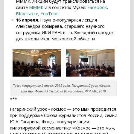
МММК. Лекции будут транслироваться на
сайте
МММК
и в соцсетях Музея:
Facebook
,
ВКонтакте
,
YouTube
.
16 апреля
. Научно-популярная лекция
Александра Козырева, старшего научного
сотрудника ИКИ РАН, в г.о. Звездный городок
для школьников московской области.
Пресс-конференция 2 апреля 2019 года. Гагаринский урок «Космос —
это мы». Фото (с) Светлана Виноградова, ИКИ РАН, 2019
***
Гагаринский урок «Космос — это мы» проводится
при поддержке Союза журналистов России, семьи
Ю.А. Гагарина, Фонда популяризации
пилотируемой космонавтики «Космос — это мы»,