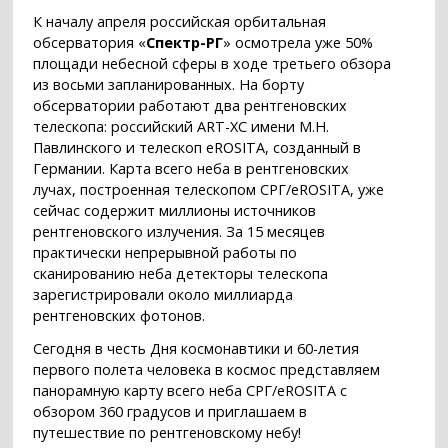
К началу апреля российская орбитальная
обсерватория «
Спектр-РГ
» осмотрела уже 50%
площади небесной сферы в ходе третьего обзора
из восьми запланированных. На борту
обсерватории работают два рентгеновских
телескопа: российский ART-XC имени М.Н.
Павлинского и телескоп eROSITA, созданный в
Германии. Карта всего неба в рентгеновских
лучах, построенная телескопом СРГ/eROSITA, уже
сейчас содержит миллионы источников
рентгеновского излучения. За 15 месяцев
практически непрерывной работы по
сканированию неба детекторы телескопа
зарегистрировали около миллиарда
рентгеновских фотонов.
Сегодня в честь Дня космонавтики и 60-летия
первого полета человека в космос представляем
панорамную карту всего неба СРГ/eROSITA с
обзором 360 градусов и приглашаем в
путешествие по рентгеновскому небу!