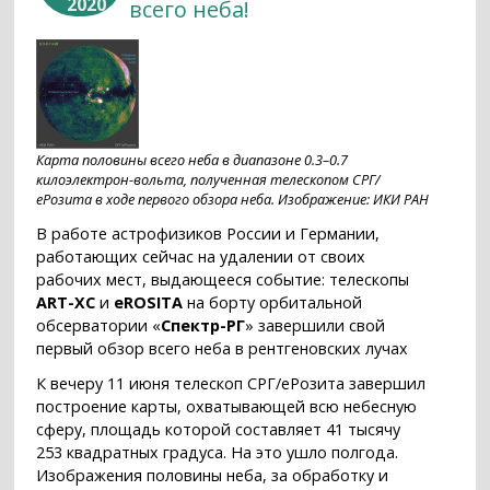
2020
всего неба!
Карта половины всего неба в диапазоне 0.3–0.7
килоэлектрон-вольта, полученная телескопом СРГ/
еРозита в ходе первого обзора неба. Изображение: ИКИ РАН
В работе астрофизиков России и Германии,
работающих сейчас на удалении от своих
рабочих мест, выдающееся событие: телескопы
ART-XC
и
eROSITA
на борту орбитальной
обсерватории «
Спектр-РГ
» завершили свой
первый обзор всего неба в рентгеновских лучах
К вечеру 11 июня телескоп СРГ/еРозита завершил
построение карты, охватывающей всю небесную
сферу, площадь которой составляет 41 тысячу
253 квадратных градуса. На это ушло полгода.
Изображения половины неба, за обработку и