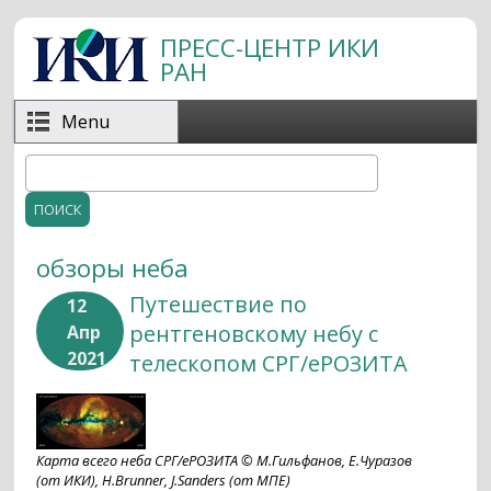
Перейти к основному содержанию
ПРЕСС-ЦЕНТР ИКИ
РАН
Menu
Поиск
Форма поиска
обзоры неба
Путешествие по
12
рентгеновскому небу с
Апр
2021
телескопом СРГ/еРОЗИТА
Карта всего неба СРГ/еРОЗИТА © М.Гильфанов, Е.Чуразов
(от ИКИ), H.Brunner, J.Sanders (от МПЕ)