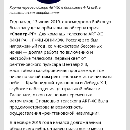
Карта первого обзора ART-XC в диапазоне 4-12 кэВ, в
галактических координатах
Год назад, 13 июля 2019, с космодрома Байконур
была запущена орбитальная обсерватория
«
Спектр-РГ
». Для команды телескопа ART-XC
(ИКИ РАН, РФЯЦ-ВНИИЭФ, Россия) это был
напряженный год, со множеством бессонных
ночей — долгая работа по включению и
настройке телескопа, первый свет от
рентгеновского пульсара Центавр X-3,
масштабная калибровочная программа, в том
числе по ярчайшим рентгеновским источникам на
небе — Крабовидной туманности и Лебедь X-1,
глубокие наблюдения центральной области
Галактики, открытие новых переменных
источников. С помощью телескопа ART-XC была
продемонстрирована возможность
осуществления «рентгеновской навигации».
В декабре 2019 года начался долгожданный
обзор всего неба; он завершился всего месяц