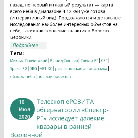
назад, но первый и главный результат — карта
всего неба в диапазоне 4-12 кэВ уже готова
(интерактивный вид). Продолжаются и детальные
исследования наиболее интересных объектов на
небе, таких как скопление галактик в Волосах
Вероники.
о СРГ/ART-XC — год на орбите
Подробнее
Теги:
|
|
|
|
Михаил Павлинский
Рашид Сюняев
Спектр-РГ
СРГ
|
|
|
|
Spektr-RG
SRG
ART-XC
рентгеновская астрофизика
|
обзоры неба
новости проектов
Телескоп еРОЗИТА
10
обсерватории «Спектр-
Июл
2020
РГ» исследует далекие
квазары в ранней
Вселенной