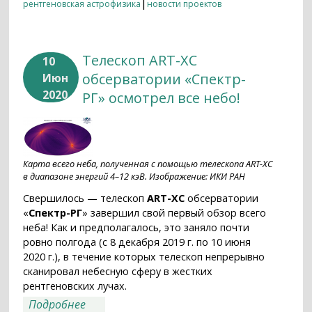
|
рентгеновская астрофизика
новости проектов
Телескоп ART-XC
10
обсерватории «Спектр-
Июн
2020
РГ» осмотрел все небо!
Карта всего неба, полученная с помощью телескопа ART-XC
в диапазоне энергий 4–12 кэВ. Изображение: ИКИ РАН
Свершилось — телескоп
ART-XC
обсерватории
«
Спектр-РГ
» завершил свой первый обзор всего
неба! Как и предполагалось, это заняло почти
ровно полгода (с 8 декабря 2019 г. по 10 июня
2020 г.), в течение которых телескоп непрерывно
сканировал небесную сферу в жестких
рентгеновских лучах.
о Телескоп ART-XC обсерватории
Подробнее