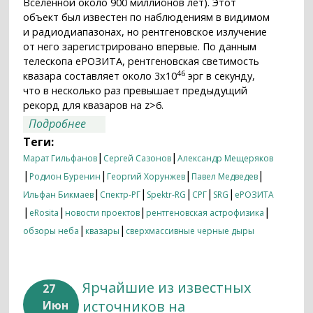
Вселенной около 900 миллионов лет). Этот
объект был известен по наблюдениям в видимом
и радиодиапазонах, но рентгеновское излучение
от него зарегистрировано впервые. По данным
телескопа еРОЗИТА, рентгеновская светимость
46
квазара составляет около 3x10
эрг в секунду,
что в несколько раз превышает предыдущий
рекорд для квазаров на z>6.
о Телескоп еРОЗИТА обсерватории
Подробнее
«Спектр-РГ» исследует далекие квазары
Теги:
в ранней Вселенной
|
|
Марат Гильфанов
Сергей Сазонов
Александр Мещеряков
|
|
|
|
Родион Буренин
Георгий Хорунжев
Павел Медведев
|
|
|
|
|
Ильфан Бикмаев
Спектр-РГ
Spektr-RG
СРГ
SRG
еРОЗИТА
|
|
|
|
eRosita
новости проектов
рентгеновская астрофизика
|
|
обзоры неба
квазары
сверхмассивные черные дыры
Ярчайшие из известных
27
источников на
Июн