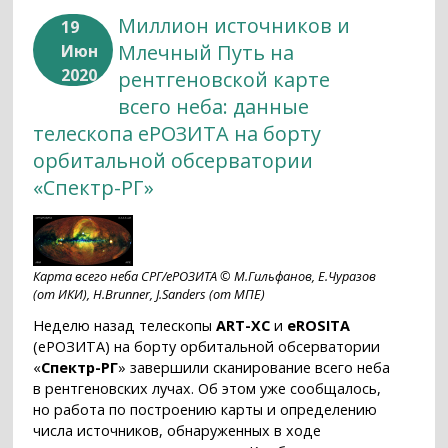
Миллион источников и
19
Млечный Путь на
Июн
2020
рентгеновской карте
всего неба: данные
телескопа еРОЗИТА на борту
орбитальной обсерватории
«Спектр-РГ»
Карта всего неба СРГ/еРОЗИТА © М.Гильфанов, Е.Чуразов
(от ИКИ), H.Brunner, J.Sanders (от МПЕ)
Неделю назад телескопы
ART-XC
и
eROSITA
(еРОЗИТА) на борту орбитальной обсерватории
«
Спектр-РГ
» завершили сканирование всего неба
в рентгеновских лучах. Об этом уже сообщалось,
но работа по построению карты и определению
числа источников, обнаруженных в ходе