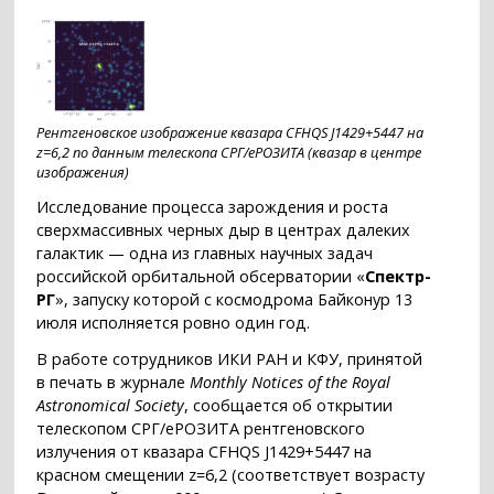
Рентгеновское изображение квазара CFHQS J1429+5447 на
z=6,2 по данным телескопа СРГ/еРОЗИТА (квазар в центре
изображения)
Исследование процесса зарождения и роста
сверхмассивных черных дыр в центрах далеких
галактик — одна из главных научных задач
российской орбитальной обсерватории «
Спектр-
РГ
», запуску которой с космодрома Байконур 13
июля исполняется ровно один год.
В работе сотрудников ИКИ РАН и КФУ, принятой
в печать в журнале
Monthly Notices of the Royal
Astronomical Society
, сообщается об открытии
телескопом СРГ/еРОЗИТА рентгеновского
излучения от квазара CFHQS J1429+5447 на
красном смещении z=6,2 (соответствует возрасту