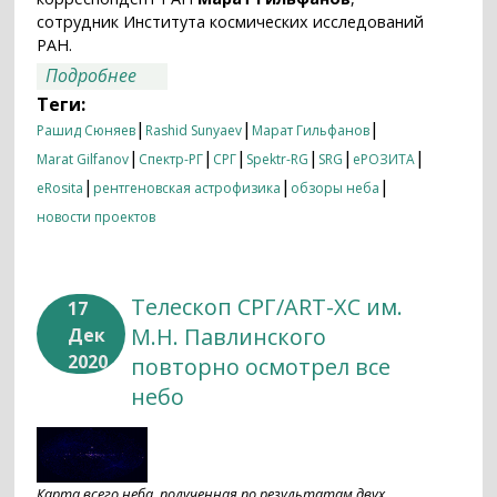
сотрудник Института космических исследований
РАН.
о Около миллиона рентгеновских
Подробнее
источников на «северной» половине
Теги:
неба по данным СРГ/еРОЗИТА
|
|
|
Рашид Сюняев
Rashid Sunyaev
Марат Гильфанов
|
|
|
|
|
|
Marat Gilfanov
Спектр-РГ
СРГ
Spektr-RG
SRG
еРОЗИТА
|
|
|
eRosita
рентгеновская астрофизика
обзоры неба
новости проектов
Телескоп СРГ/ART-XC им.
17
М.Н. Павлинского
Дек
2020
повторно осмотрел все
небо
Карта всего неба, полученная по результатам двух