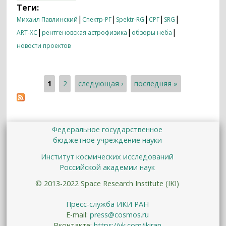
«Спектр-РГ» осмотрел все небо!
Теги:
|
|
|
|
|
Михаил Павлинский
Спектр-РГ
Spektr-RG
СРГ
SRG
|
|
|
ART-XC
рентгеновская астрофизика
обзоры неба
новости проектов
1
2
следующая ›
последняя »
Страницы
Федеральное государственное
бюджетное учреждение науки
Институт космических исследований
Российской академии наук
© 2013-2022 Space Research Institute (IKI)
Пресс-служба ИКИ РАН
E-mail:
press@cosmos.ru
Вконтакте:
https://vk.com/ikiran