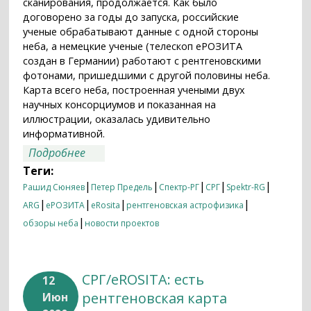
сканирования, продолжается. Как было
договорено за годы до запуска, российские
ученые обрабатывают данные с одной стороны
неба, а немецкие ученые (телескоп еРОЗИТА
создан в Германии) работают с рентгеновскими
фотонами, пришедшими с другой половины неба.
Карта всего неба, построенная учеными двух
научных консорциумов и показанная на
иллюстрации, оказалась удивительно
информативной.
о Миллион источников и Млечный Путь
Подробнее
на рентгеновской карте всего неба:
Теги:
данные телескопа еРОЗИТА на борту
|
|
|
|
|
Рашид Сюняев
Петер Предель
Спектр-РГ
СРГ
Spektr-RG
орбитальной обсерватории «Спектр-
|
|
|
|
ARG
еРОЗИТА
eRosita
рентгеновская астрофизика
РГ»
|
обзоры неба
новости проектов
СРГ/eROSITA: есть
12
рентгеновская карта
Июн