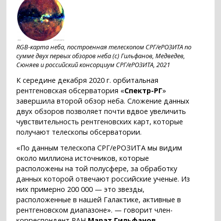
RGB-карта неба, построенная телескопом СРГ/еРОЗИТА по
сумме двух первых обзоров неба (с) Гильфанов, Медведев,
Сюняев и российский консорциум СРГ/еРОЗИТА, 2021
К середине декабря 2020 г. орбитальная
рентгеновская обсерватория «
Спектр-РГ
»
завершила второй обзор неба. Сложение данных
двух обзоров позволяет почти вдвое увеличить
чувствительность рентгеновских карт, которые
получают телескопы обсерватории.
«По данным телескопа СРГ/еРОЗИТА мы видим
около миллиона источников, которые
расположены на той полусфере, за обработку
данных которой отвечают российские ученые. Из
них примерно 200 000 — это звезды,
расположенные в нашей Галактике, активные в
рентгеновском диапазоне». — говорит член-
корреспондент РАН
Марат Гильфанов
,