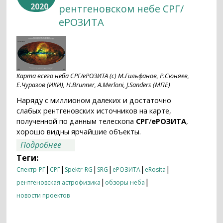
2020
рентгеновском небе СРГ/
еРОЗИТА
Карта всего неба СРГ/еРОЗИТА (c) М.Гильфанов, Р.Сюняев,
Е.Чуразов (ИКИ), H.Brunner, A.Merloni, J.Sanders (МПЕ)
Наряду с миллионом далеких и достаточно
слабых рентгеновских источников на карте,
полученной по данным телескопа
СРГ
/
еРОЗИТА
,
хорошо видны ярчайшие объекты.
о Ярчайшие из известных источников
Подробнее
на рентгеновском небе СРГ/еРОЗИТА
Теги:
|
|
|
|
|
|
Спектр-РГ
СРГ
Spektr-RG
SRG
еРОЗИТА
eRosita
|
|
рентгеновская астрофизика
обзоры неба
новости проектов