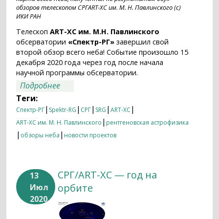
обзоров телескопом СРГART-XC им. М. Н. Павлинского (с)
ИКИ РАН
Телескоп
ART-XC им. М.Н. Павлинского
обсерватории
«Спектр-РГ»
завершил свой
второй обзор всего неба! Событие произошло 15
декабря 2020 года через год после начала
научной программы обсерватории.
о Телескоп СРГ/ART-XC им. М.Н.
Подробнее
Павлинского повторно осмотрел все
Теги:
небо
|
|
|
|
|
Спектр-РГ
Spektr-RG
СРГ
SRG
ART-XC
|
ART-XC им. М. Н. Павлинского
рентгеновская астрофизика
|
|
обзоры неба
новости проектов
СРГ/ART-XC — год на
13
орбите
Июл
2020