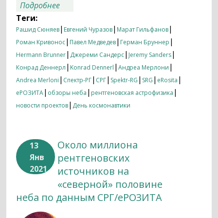
о Путешествие по рентгеновскому
Подробнее
небу с телескопом СРГ/еРОЗИТА
Теги:
|
|
|
Рашид Сюняев
Евгений Чуразов
Марат Гильфанов
|
|
|
Роман Кривонос
Павел Медведев
Герман Бруннер
|
|
|
Hermann Brunner
Джереми Сандерс
Jeremy Sanders
|
|
|
Конрад Деннерл
Konrad Dennerl
Андреа Мерлони
|
|
|
|
|
|
Andrea Merloni
Спектр-РГ
СРГ
Spektr-RG
SRG
eRosita
|
|
|
еРОЗИТА
обзоры неба
рентгеновская астрофизика
|
новости проектов
День космонавтики
Около миллиона
13
рентгеновских
Янв
2021
источников на
«северной» половине
неба по данным СРГ/еРОЗИТА