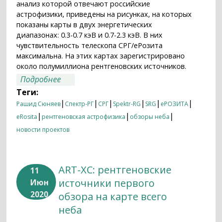
анализ которой отвечают российские
астрофизики, приведены на рисунках, на которых
показаны карты в двух энергетических
диапазонах: 0.3-0.7 кэВ и 0.7-2.3 кэВ. В них
чувствительность телескопа СРГ/еРозита
максимальна. На этих картах зарегистрировано
около полумиллиона рентгеновских источников.
о СРГ/eROSITA: есть рентгеновская
Подробнее
карта всего неба!
Теги:
|
|
|
|
|
|
Рашид Сюняев
Спектр-РГ
СРГ
Spektr-RG
SRG
еРОЗИТА
|
|
|
eRosita
рентгеновская астрофизика
обзоры неба
новости проектов
ART-XC: рентгеновские
11
источники первого
Июн
2020
обзора на карте всего
неба