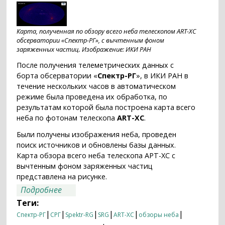
Карта, полученная по обзору всего неба телескопом ART-XC
обсерватории «Спектр-РГ», с вычтенным фоном
заряженных частиц. Изображение: ИКИ РАН
После получения телеметрических данных с
борта обсерватории «
Спектр-РГ
», в ИКИ РАН в
течение нескольких часов в автоматическом
режиме была проведена их обработка, по
результатам которой была построена карта всего
неба по фотонам телескопа
ART-XC
.
Были получены изображения неба, проведен
поиск источников и обновлены базы данных.
Карта обзора всего неба телескопа АРТ-XC с
вычтенным фоном заряженных частиц
представлена на рисунке.
о ART-XC: рентгеновские источники
Подробнее
первого обзора на карте всего неба
Теги:
|
|
|
|
|
|
Спектр-РГ
СРГ
Spektr-RG
SRG
ART-XC
обзоры неба