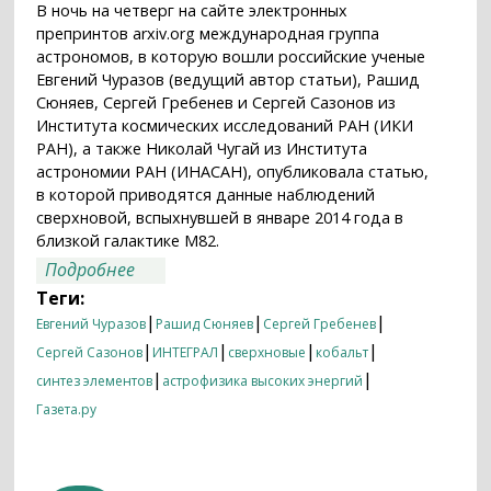
В ночь на четверг на сайте электронных
препринтов arxiv.org международная группа
астрономов, в которую вошли российские ученые
Евгений Чуразов (ведущий автор статьи), Рашид
Сюняев, Сергей Гребенев и Сергей Сазонов из
Института космических исследований РАН (ИКИ
РАН), а также Николай Чугай из Института
астрономии РАН (ИНАСАН), опубликовала статью,
в которой приводятся данные наблюдений
сверхновой, вспыхнувшей в январе 2014 года в
близкой галактике M82.
о Российские астрономы сделали очень
Подробнее
важное открытие
Теги:
|
|
|
Евгений Чуразов
Рашид Сюняев
Сергей Гребенев
|
|
|
|
Сергей Сазонов
ИНТЕГРАЛ
сверхновые
кобальт
|
|
синтез элементов
астрофизика высоких энергий
Газета.ру