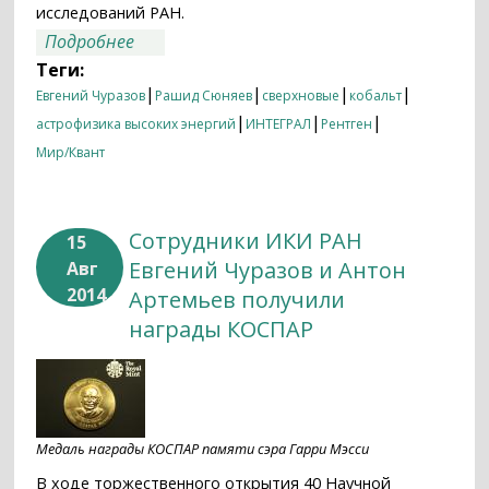
исследований РАН.
о Впервые зарегистрировано гамма-
Подробнее
излучение кобальта-56 от сверхновой
Теги:
типа Ia (SN2014J) обсерваторией
|
|
|
|
Евгений Чуразов
Рашид Сюняев
сверхновые
кобальт
ИНТЕГРАЛ
|
|
|
астрофизика высоких энергий
ИНТЕГРАЛ
Рентген
Мир/Квант
Сотрудники ИКИ РАН
15
Евгений Чуразов и Антон
Авг
2014
Артемьев получили
награды КОСПАР
Медаль награды КОСПАР памяти сэра Гарри Мэсси
В ходе торжественного открытия 40 Научной