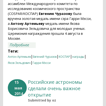
ассамблеи Международного комитета по
исследованию космического пространства
(COSPAR/КОСПАР)
Евгению Чуразову
была
вручена золотая медаль имени сэра Гарри Мэсси,
а
Антону Артемьеву
медаль имени Якова
Борисовича Зельдовича для молодых ученых.
Церемония награждения прошла 4 августа в
Москве.
о Сотрудники ИКИ РАН Евгений Чуразов
Подробнее
и Антон Артемьев получили награды
Теги:
КОСПАР
|
|
|
|
Антон Артемьев
Евгений Чуразов
КОСПАР
награды
|
Яков Зельдович
Гарри Мэсси
Российские астрономы
15
сделали очень важное
мая
2014
открытие
Submitted by
oz