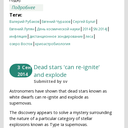
о День космической науки – 2014
Подробнее
Теги:
|
|
|
Валерий Рубаков
Евгений Чуразов
Сергей Булат
|
|
|
|
Евгений Лупян
День космической науки
2014
SN 2014J
|
|
|
инфляция
дистанционное зондирование
леса
|
озеро Восток
криоастробиология
Dead stars 'can re-ignite'
3
Сен
and explode
2014
Submitted by
sv
Astronomers have shown that dead stars known as
white dwarfs can re-ignite and explode as
supernovas.
The discovery appears to solve a mystery surrounding
the nature of a particular category of stellar
explosions known as Type Ia supernovas.