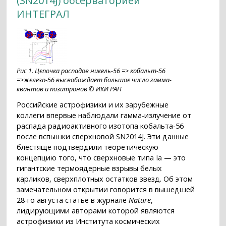
(SN2014J) обсерваторией
ИНТЕГРАЛ
Рис 1. Цепочка распадов никель-56 => кобальт-56
=>железо-56 высвобождает большое число гамма-
квантов и позитронов © ИКИ РАН
Российские астрофизики и их зарубежные
коллеги впервые наблюдали гамма-излучение от
распада радиоактивного изотопа кобальта-56
после вспышки сверхновой SN2014J. Эти данные
блестяще подтвердили теоретическую
концепцию того, что сверхновые типа Ia — это
гигантские термоядерные взрывы белых
карликов, сверхплотных остатков звезд. Об этом
замечательном открытии говорится в вышедшей
28-го августа статье в журнале
Nature
,
лидирующими авторами которой являются
астрофизики из Института космических