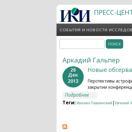
Перейти к основному содержанию
ПРЕСС-ЦЕН
СОБЫТИЯ И НОВОСТИ ИССЛЕДО
Поиск
Форма поиска
Аркадий Гальпер
Новые обсерва
26
Дек
2013
Перспективы астрофи
закрытии конференц
о Новые обсервато
Подробнее
Теги:
|
Михаил Павлинский
Евгений 