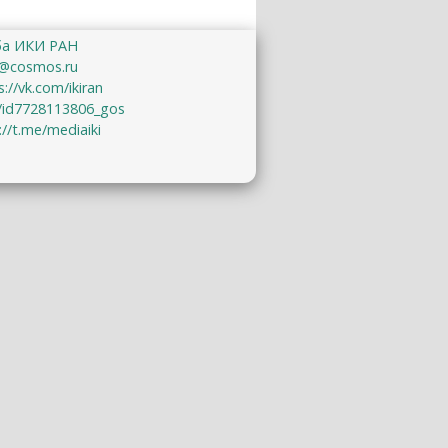
ба ИКИ РАН
@cosmos.ru
s://vk.com/ikiran
u/id7728113806_gos
://t.me/mediaiki