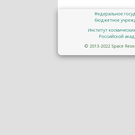
Федеральное госу
бюджетное учрежд
Институт космически
Российской акад
© 2013-2022 Space Resear