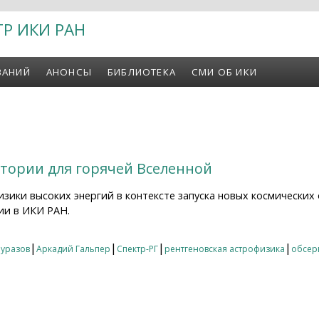
ТР ИКИ РАН
ВАНИЙ
АНОНСЫ
БИБЛИОТЕКА
СМИ ОБ ИКИ
тории для горячей Вселенной
зики высоких энергий в контексте запуска новых космических
ии в ИКИ РАН.
рии для горячей Вселенной
|
|
|
|
Чуразов
Аркадий Гальпер
Спектр-РГ
рентгеновская астрофизика
обсер