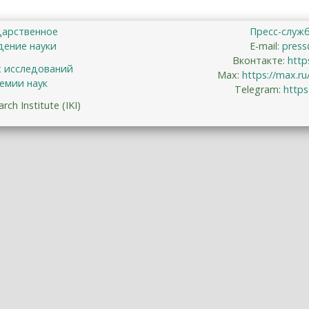
дарственное
Пресс-служ
ение науки
E-mail:
press
Вконтакте:
http
х исследований
Max:
https://max.r
емии наук
Telegram:
https
ch Institute (IKI)