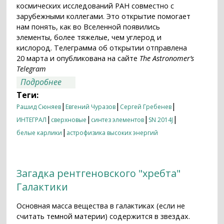
космических исследований РАН совместно с
зарубежными коллегами. Это открытие помогает
нам понять, как во Вселенной появились
элементы, более тяжелые, чем углерод и
кислород. Телеграмма об открытии отправлена
20 марта и опубликована на сайте
The Astronomer’s
Telegram
о Впервые зарегистрирован синтез
Подробнее
кобальта-56 при вспышке сверхновой
Теги:
типа Ia
|
|
|
Рашид Сюняев
Евгений Чуразов
Сергей Гребенев
|
|
|
|
ИНТЕГРАЛ
сверхновые
синтез элементов
SN 2014J
|
белые карлики
астрофизика высоких энергий
Загадка рентгеновского "хребта"
Галактики
Основная масса вещества в галактиках (если не
считать темной материи) содержится в звездах.