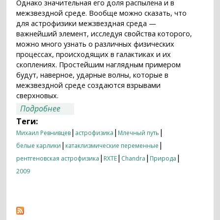
Однако значительная его доля распылена и в
межзвездной среде. Вообще можно сказать, что
для астрофизики межзвездная среда —
важнейший элемент, исследуя свойства которого,
можно много узнать о различных физических
процессах, происходящих в галактиках и их
скоплениях. Простейшим наглядным примером
будут, наверное, ударные волны, которые в
межзвездной среде создаются взрывами
сверхновых.
о Загадка рентгеновского "хребта"
Подробнее
Галактики
Теги:
|
|
|
Михаил Ревнивцев
астрофизика
Млечный путь
|
|
белые карлики
катаклизмические переменные
|
|
|
|
рентгеновская астрофизика
RXTE
Chandra
Природа
2009