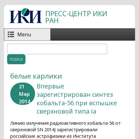
Перейти к основному содержанию
ПРЕСС-ЦЕНТР ИКИ
РАН
Menu
Поиск
Форма поиска
белые карлики
Впервые
21
зарегистрирован синтез
Мар
2014
кобальта-56 при вспышке
сверхновой типа Ia
Линию излучения радиоактивного кобальта-56 от
сверхновой SN 2014J зарегистрировали
российские астрофизики из Института