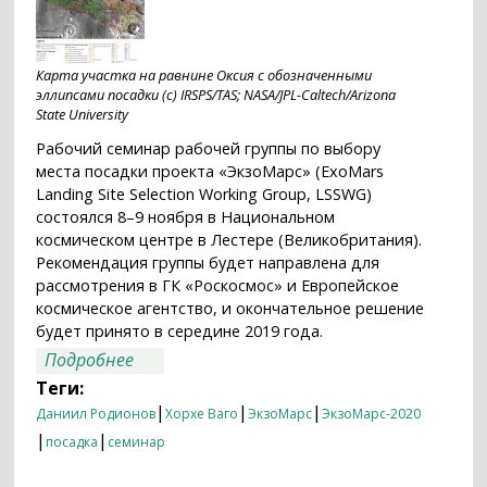
Карта участка на равнине Оксия с обозначенными
эллипсами посадки (c) IRSPS/TAS; NASA/JPL-Caltech/Arizona
State University
Рабочий семинар рабочей группы по выбору
места посадки проекта «ЭкзоМарс» (ExoMars
Landing Site Selection Working Group, LSSWG)
состоялся 8–9 ноября в Национальном
космическом центре в Лестере (Великобритания).
Рекомендация группы будет направлена для
рассмотрения в ГК «Роскосмос» и Европейское
космическое агентство, и окончательное решение
будет принято в середине 2019 года.
о Международная рабочая группа
Подробнее
ученых и инженеров рекомендовала
Теги:
плато Оксия для посадки аппаратов
|
|
|
Даниил Родионов
Хорхе Ваго
ЭкзоМарс
ЭкзоМарс-2020
миссии «ЭкзоМарс-2020»
|
|
посадка
семинар