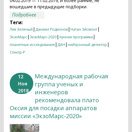
04.02.2019 — 11.02.2019, и более ранние, не
вошедшие в предыдущие подборки.
о Итоги недели 04.02.2019 — 11.02.2019
Подробнее
Теги:
|
|
|
Лев Зеленый
Даниил Родионов
Натан Эйсмонт
|
|
|
ЭкзоМарс
ЭкзоМарс-2020
лунная программа
|
|
|
планетные исследования
ДАН
нейтронный детектор
Спектр-Р
Международная рабочая
12
группа ученых и
Ноя
2018
инженеров
рекомендовала плато
Оксия для посадки аппаратов
миссии «ЭкзоМарс-2020»