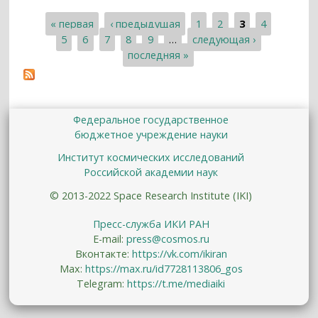
« первая
‹ предыдущая
1
2
3
4
Страницы
5
6
7
8
9
…
следующая ›
последняя »
Федеральное государственное
бюджетное учреждение науки
Институт космических исследований
Российской академии наук
© 2013-2022 Space Research Institute (IKI)
Пресс-служба ИКИ РАН
E-mail:
press@cosmos.ru
Вконтакте:
https://vk.com/ikiran
Max:
https://max.ru/id7728113806_gos
Telegram:
https://t.me/mediaiki