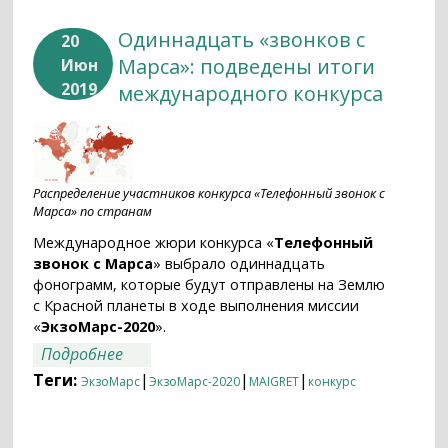
Одиннадцать «звонков с
20
Марса»: подведены итоги
Июн
2019
международного конкурса
Распределение участников конкурса «Телефонный звонок с
Марса» по странам
Международное жюри конкурса «
Телефонный
звонок с Марса
» выбрало одиннадцать
фонограмм, которые будут отправлены на Землю
с Красной планеты в ходе выполнения миссии
«
ЭкзоМарс-2020
».
о Одиннадцать «звонков с Марса»:
Подробнее
подведены итоги международного
Теги:
|
|
|
ЭкзоМарс
ЭкзоМарс-2020
MAIGRET
конкурс
конкурса