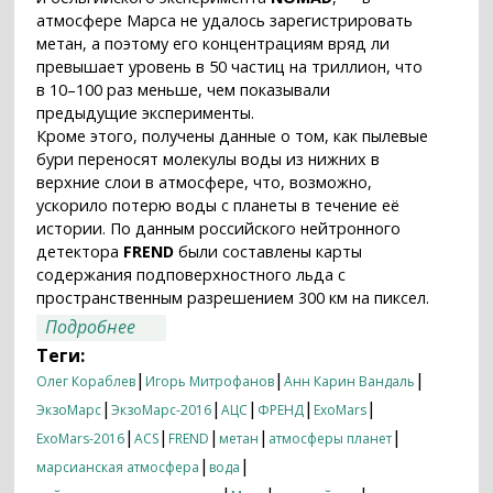
атмосфере Марса не удалось зарегистрировать
метан, а поэтому его концентрациям вряд ли
превышает уровень в 50 частиц на триллион, что
в 10–100 раз меньше, чем показывали
предыдущие эксперименты.
Кроме этого, получены данные о том, как пылевые
бури переносят молекулы воды из нижних в
верхние слои в атмосфере, что, возможно,
ускорило потерю воды с планеты в течение её
истории. По данным российского нейтронного
детектора
FREND
были составлены карты
содержания подповерхностного льда с
пространственным разрешением 300 км на пиксел.
о Первые результаты научных
Подробнее
приборов «ЭкзоМарса-2016»
Теги:
опубликованы в Nature
|
|
|
Олег Кораблев
Игорь Митрофанов
Анн Карин Вандаль
|
|
|
|
|
ЭкзоМарс
ЭкзоМарс-2016
АЦС
ФРЕНД
ExoMars
|
|
|
|
|
ExoMars-2016
ACS
FREND
метан
атмосферы планет
|
|
марсианская атмосфера
вода