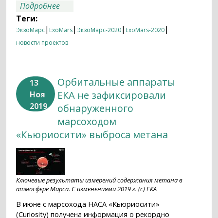
о Комплекс научной аппаратуры
Подробнее
посадочной платформы миссии
Теги:
«ЭкзоМарс-2020» доставлен в ЕКА
|
|
|
|
ЭкзоМарс
ExoMars
ЭкзоМарс-2020
ExoMars-2020
новости проектов
Орбитальные аппараты
13
ЕКА не зафиксировали
Ноя
2019
обнаруженного
марсоходом
«Кьюриосити» выброса метана
Ключевые результаты измерений содержания метана в
атмосфере Марса. С изменениями 2019 г. (с) ЕКА
В июне с марсохода НАСА «Кьюриосити»
(Curiosity) получена информация о рекордно