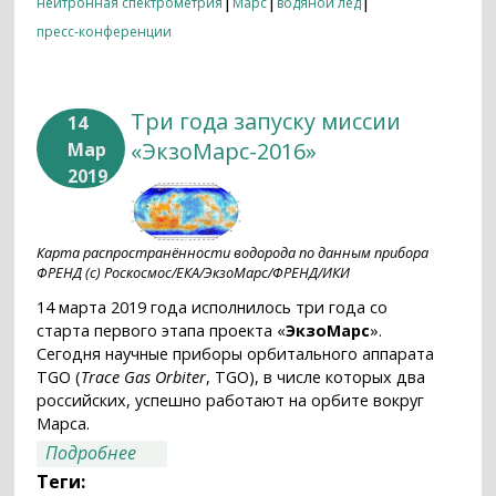
|
|
|
нейтронная спектрометрия
Марс
водяной лед
пресс-конференции
Три года запуску миссии
14
«ЭкзоМарс-2016»
Мар
2019
Карта распространённости водорода по данным прибора
ФРЕНД (с) Роскосмос/ЕКА/ЭкзоМарс/ФРЕНД/ИКИ
14 марта 2019 года исполнилось три года со
старта первого этапа проекта «
ЭкзоМарс
».
Сегодня научные приборы орбитального аппарата
TGO (
Trace Gas Orbiter
, TGO), в числе которых два
российских, успешно работают на орбите вокруг
Марса.
о Три года запуску миссии
Подробнее
«ЭкзоМарс-2016»
Теги: