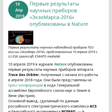
Первые результаты
10
научных приборов
Апр
2019
«ЭкзоМарса-2016»
опубликованы в Nature
Первые результаты научных наблюдений приборов TGO
миссии «ЭкзоМарс-2016», представленные 10 апреля 2019 г.
(с) ESA; spacecraft: ESA/ATG medialab
10 апреля 2019 в журнале
Nature
опубликованы
первые результаты научных приборов аппарата
Trace Gas Orbiter
, полученные с начала его работы
в апреле 2018 года. Они были представлены на
пресс-конференции
в ходе Генеральной
ассамблеи Европейского союза наук о Земле в
Вене (Австрия).
Основной вывод, сделанный по данным
российского спектрометрического комплекса
ACS
и бельгийского эксперимента
NOMAD
, — в