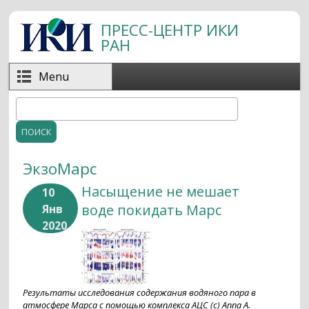
Перейти к основному содержанию
ПРЕСС-ЦЕНТР ИКИ
РАН
Menu
Поиск
Форма поиска
ЭкзоМарс
Насыщение не мешает
10
воде покидать Марс
Янв
2020
Результаты исследования содержания водяного пара в
атмосфере Марса с помощью комплекса АЦС (c) Anna A.