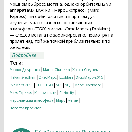
мощном выбросе метана, однако орбитальными
аппаратами ЕКА: ни «Марс Экспресс» (Mars
Express), ни орбитальным аппаратом для
изучения малых газовых составляющих
атмосферы (TGO) миссии «ЭкзоМарс» (ExoMars)
— следов метана не зафиксировано, несмотря на
пролёт над той же точкой приблизительно в то
же время.
о Орбитальные аппараты ЕКА не
Подробнее
зафиксировали обнаруженного
Теги:
марсоходом «Кьюриосити» выброса
|
|
|
Марко Джуранна
Marco Giuranna
Хокен Сведхем
метана
|
|
|
|
Hakan Svedhem
ЭкзоМарс
ExoMars
ЭкзоМарс-2016
|
|
|
|
|
|
ExoMars-2016
ТГО
TGO
ACS
АЦС
Марс-Экспресс
|
|
|
Mars Express
Кьюриосити
Curiosity
|
|
|
марсианская атмосфера
Марс
метан
новости проектов
ГК «Роскосмос»: Роскосмос