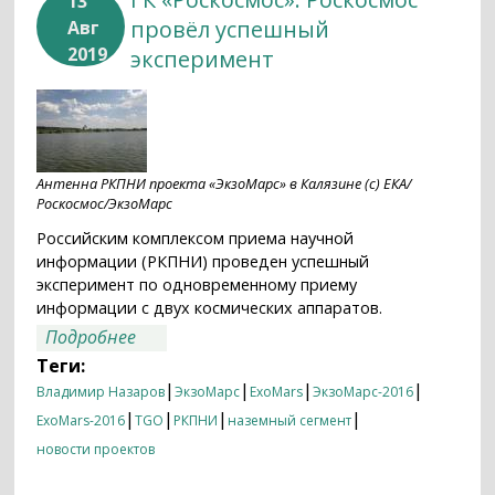
13
провёл успешный
Авг
2019
эксперимент
Антенна РКПНИ проекта «ЭкзоМарс» в Калязине (с) ЕКА/
Роскосмос/ЭкзоМарс
Российским комплексом приема научной
информации (РКПНИ) проведен успешный
эксперимент по одновременному приему
информации с двух космических аппаратов.
о ГК «Роскосмос»: Роскосмос провёл
Подробнее
успешный эксперимент
Теги:
|
|
|
|
Владимир Назаров
ЭкзоМарс
ExoMars
ЭкзоМарс-2016
|
|
|
|
ExoMars-2016
TGO
РКПНИ
наземный сегмент
новости проектов