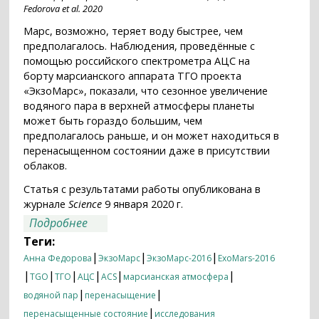
Fedorova et al. 2020
Марс, возможно, теряет воду быстрее, чем
предполагалось. Наблюдения, проведённые с
помощью российского спектрометра АЦС на
борту марсианского аппарата ТГО проекта
«ЭкзоМарс», показали, что сезонное увеличение
водяного пара в верхней атмосферы планеты
может быть гораздо большим, чем
предполагалось раньше, и он может находиться в
перенасыщенном состоянии даже в присутствии
облаков.
Статья с результатами работы опубликована в
журнале
Science
9 января 2020 г.
о Насыщение не мешает воде покидать
Подробнее
Марс
Теги:
|
|
|
Анна Федорова
ЭкзоМарс
ЭкзоМарс-2016
ExoMars-2016
|
|
|
|
|
|
TGO
ТГО
АЦС
ACS
марсианская атмосфера
|
|
водяной пар
перенасыщение
|
перенасыщенные состояние
исследования