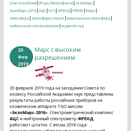
|
|
|
Олег Кораблев
Игорь Митрофанов
ЭкзоМарс
|
|
|
|
|
|
ЭкзоМарс-2016
АЦС
ACS
ФРЕНД
FREND
Марс
|
|
|
атмосфера
атмосферы планет
марсианская атмосфера
|
нейтронная спектрометрия
водяной лед
Марс с высоким
20
разрешением
Фев
2019
20 февраля 2019 года на заседании Совета по
космосу Российской Академии наук представлены
результаты работы российских приборов на
космическом аппарате TGO миссии
«
ЭкзоМарс-2016
». Спектрометрический комплекс
АЦС
и нейтронный спектрометр
ФРЕНД
работают штатно. С весны 2018 года
продолжаются наблюдения в рамках научной