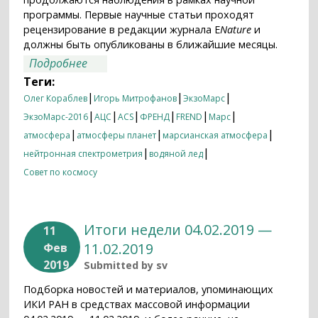
программы. Первые научные статьи проходят
рецензирование в редакции журнала E
Nature
и
должны быть опубликованы в ближайшие месяцы.
о Марс с высоким разрешением
Подробнее
Теги:
|
|
|
Олег Кораблев
Игорь Митрофанов
ЭкзоМарс
|
|
|
|
|
|
ЭкзоМарс-2016
АЦС
ACS
ФРЕНД
FREND
Марс
|
|
|
атмосфера
атмосферы планет
марсианская атмосфера
|
|
нейтронная спектрометрия
водяной лед
Совет по космосу
Итоги недели 04.02.2019 —
11
11.02.2019
Фев
2019
Submitted by
sv
Подборка новостей и материалов, упоминающих
ИКИ РАН в средствах массовой информации