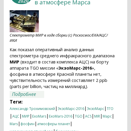
2020
в атмосфере Марса
Спектрометр МИР в ходе сборки (с) Роскосмос/ЕКА/АЦС/
ИКИ
Как показал оперативный анализ данных
спектрометра среднего инфракрасного диапазона
МИР
(входит в состав комплекса АЦС) на борту
аппарата TGO миссии «
ЭкзоМарс-2016
»,
фосфина в атмосфере Красной планеты нет,
чувствительность измерений составляет 2 ppb
(parts per billion, частиц на миллиард).
о Российский спектрометр АЦС не
Подробнее
обнаружил фосфин в атмосфере Марса
Теги:
|
|
|
Александр Трохимовский
ЭкзоМарс-2016
ЭкзоМарс
ТГО
|
|
|
|
|
|
|
|
|
АЦС
МИР
ExoMars
ExoMars-2016
TGO
ACS
MIR
Марс
|
|
|
Mars
фосфин
атмосферы планет
|