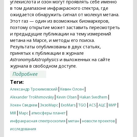
углекислота и озон могут проявлять себе именно
в том диапазоне инфракрасного спектра, где
ожидается обнаружить сигнал от молекул метана.
Этот газ — один из возможных биомаркеров,
поэтому открытие может заставить пересмотреть
и предыдущие публикации на тему измерений
метана на Марсе, и методы его поиска.
Результаты опубликованы в двух статьях,
принятых к публикации в журнале
Astronomy&Astrophysics
и выложенных на сайте
журнала в свободном доступе.
о «ЭкзоМарс» обнаружил новые полосы
Подробнее
поглощения углекислоты и озона
Теги:
|
|
Александр Трохимовский
Кевин Олсен
|
|
|
Alexander Trokhimovskiy
Kevin Olsen
Hakan Svedhem
|
|
|
|
|
|
|
Хокен Сведхем
ЭкзоМарс
ExoMars
TGO
ACS
АЦС
МИР
|
|
|
MIR
Марс
атмосферы планет
|
|
|
инфракрасная спектроскопия
метан
новости проектов
исследования