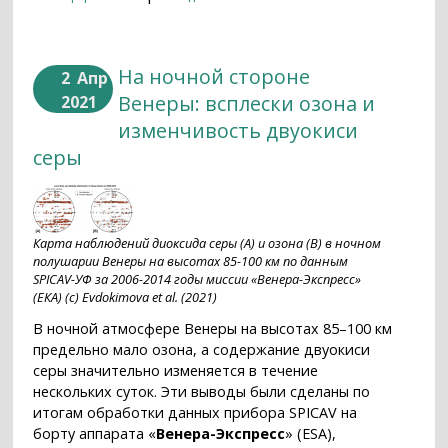
На ночной стороне
2
Апр
Венеры: всплески озона и
2021
изменчивость двуокиси
серы
Карта наблюдений диоксида серы (А) и озона (В) в ночном
полушарии Венеры на высотах 85-100 км по данным
SPICAV-УФ за 2006-2014 годы миссии «Венера-Экспресс»
(ЕКА) (с) Evdokimova et al. (2021)
В ночной атмосфере Венеры на высотах 85–100 км
предельно мало озона, а содержание двуокиси
серы значительно изменяется в течение
нескольких суток. Эти выводы были сделаны по
итогам обработки данных прибора SPICAV на
борту аппарата «
Венера-Экспресс
» (ESA),