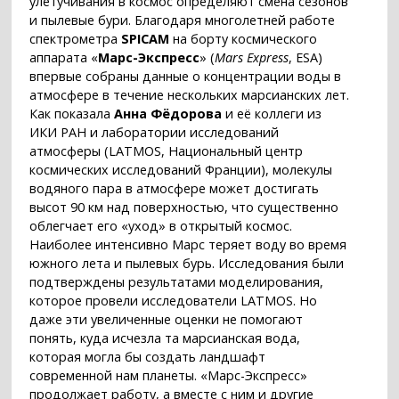
улетучивания в космос определяют смена сезонов
и пылевые бури. Благодаря многолетней работе
спектрометра
SPICAM
на борту космического
аппарата «
Марс-Экспресс
» (
Mars Express
, ESA)
впервые собраны данные о концентрации воды в
атмосфере в течение нескольких марсианских лет.
Как показала
Анна Фёдорова
и её коллеги из
ИКИ РАН и лаборатории исследований
атмосферы (LATMOS, Национальный центр
космических исследований Франции), молекулы
водяного пара в атмосфере может достигать
высот 90 км над поверхностью, что существенно
облегчает его «уход» в открытый космос.
Наиболее интенсивно Марс теряет воду во время
южного лета и пылевых бурь. Исследования были
подтверждены результатами моделирования,
которое провели исследователи LATMOS. Но
даже эти увеличенные оценки не помогают
понять, куда исчезла та марсианская вода,
которая могла бы создать ландшафт
современной нам планеты. «Марс-Экспресс»
продолжает работу, а вместе с ним и другие