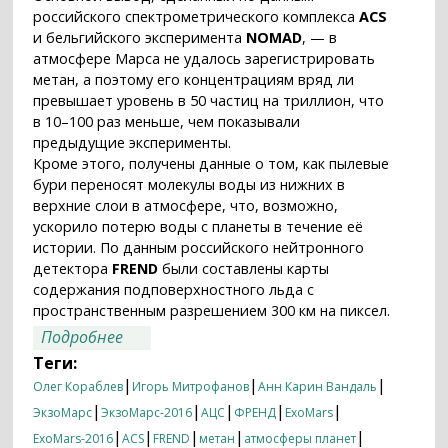
российского спектрометрического комплекса
ACS
и бельгийского эксперимента
NOMAD
, — в
атмосфере Марса не удалось зарегистрировать
метан, а поэтому его концентрациям вряд ли
превышает уровень в 50 частиц на триллион, что
в 10–100 раз меньше, чем показывали
предыдущие эксперименты.
Кроме этого, получены данные о том, как пылевые
бури переносят молекулы воды из нижних в
верхние слои в атмосфере, что, возможно,
ускорило потерю воды с планеты в течение её
истории. По данным российского нейтронного
детектора
FREND
были составлены карты
содержания подповерхностного льда с
пространственным разрешением 300 км на пиксел.
о Первые результаты научных
Подробнее
приборов «ЭкзоМарса-2016»
Теги:
опубликованы в Nature
|
|
|
Олег Кораблев
Игорь Митрофанов
Анн Карин Вандаль
|
|
|
|
|
ЭкзоМарс
ЭкзоМарс-2016
АЦС
ФРЕНД
ExoMars
|
|
|
|
|
ExoMars-2016
ACS
FREND
метан
атмосферы планет