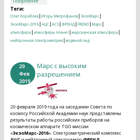
Подробнее
«ЭкзоМарс-2016»
Теги:
|
|
|
Олег Кораблев
Игорь Митрофанов
ЭкзоМарс
|
|
|
|
|
|
ЭкзоМарс-2016
АЦС
ACS
ФРЕНД
FREND
Марс
|
|
|
атмосфера
атмосферы планет
марсианская атмосфера
|
нейтронная спектрометрия
водяной лед
Марс с высоким
20
разрешением
Фев
2019
20 февраля 2019 года на заседании Совета по
космосу Российской Академии наук представлены
результаты работы российских приборов на
космическом аппарате TGO миссии
«
ЭкзоМарс-2016
». Спектрометрический комплекс
АЦС
и нейтронный спектрометр
ФРЕНД