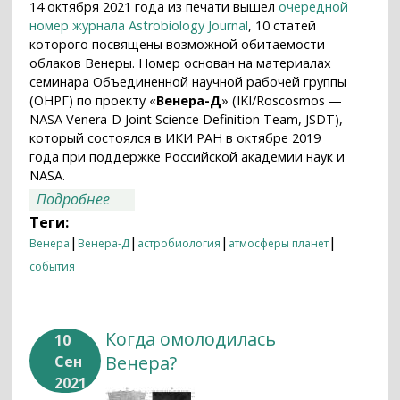
14 октября 2021 года из печати вышел
очередной
номер журнала Astrobiology Journal
, 10 статей
которого посвящены возможной обитаемости
облаков Венеры. Номер основан на материалах
семинара Объединенной научной рабочей группы
(ОНРГ) по проекту «
Венера-Д
» (IKI/Roscosmos —
NASA Venera-D Joint Science Definition Team, JSDT),
который состоялся в ИКИ РАН в октябре 2019
года при поддержке Российской академии наук и
NASA.
о Можно ли искать жизнь на Венере?
Подробнее
Теги:
|
|
|
|
Венера
Венера-Д
астробиология
атмосферы планет
события
Когда омолодилась
10
Венера?
Сен
2021