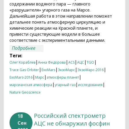
содержании водяного пара — главного
«разрушителя» угарного газа на Марсе.
Дальнейшая работа в этом направлении поможет
детальнее понять атмосферную циркуляцию и
химические реакции на Красной планете, и
привести существующие модели в большее
соответствие с экспериментальными данными.
о Следуй за СО
Подробнее
Теги:
|
|
|
|
|
Олег Кораблев
Анна Федорова
ACS
АЦС
TGO
|
|
|
|
Trace Gas Orbiter
ExoMars
ЭкзоМарс
ЭкзоМарс-2016
|
|
|
ExoMars-2016
Марс
атмосферы планет
|
|
|
марсианская атмосфера
угарный газ
исследования
Nature Geoscience
Российский спектрометр
18
АЦС не обнаружил фосфин
Сен