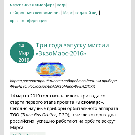
|
|
марсианская атмосфера
вода
|
|
|
нейтронная спектрометрия
Марс
водяной лед
пресс-конференции
Три года запуску миссии
14
«ЭкзоМарс-2016»
Мар
2019
Карта распространённости водорода по данным прибора
ФРЕНД (с) Роскосмос/ЕКА/ЭкзоМарс/ФРЕНД/ИКИ
14 марта 2019 года исполнилось три года со
старта первого этапа проекта «
ЭкзоМарс
».
Сегодня научные приборы орбитального аппарата
TGO (
Trace Gas Orbiter
, TGO), в числе которых два
российских, успешно работают на орбите вокруг
Марса.
о Три года запуску миссии