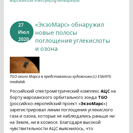
марсианская атмосфера
биомаркеры
«ЭкзоМарс» обнаружил
27
новые полосы
Июл
2020
поглощения углекислоты
и озона
TGO около Марса в представлении художника (c) ESA/ATG
medialab
Российский спектрометрический комплекс
АЦС
на
борту марсианского орбитального зонда
TGO
(российско-европейский проект «
ЭкзоМарс
»)
зарегистрировал линии поглощения углекислого
газа и озона, которые не наблюдались раньше ни
на Земле, ни в космосе. Благодаря высокой
чувствительности АЦС выяснилось, что