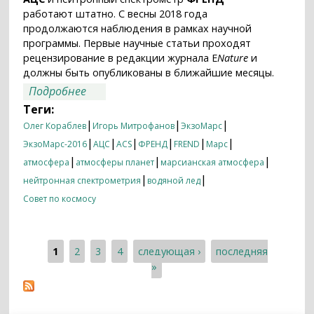
работают штатно. С весны 2018 года
продолжаются наблюдения в рамках научной
программы. Первые научные статьи проходят
рецензирование в редакции журнала E
Nature
и
должны быть опубликованы в ближайшие месяцы.
о Марс с высоким разрешением
Подробнее
Теги:
|
|
|
Олег Кораблев
Игорь Митрофанов
ЭкзоМарс
|
|
|
|
|
|
ЭкзоМарс-2016
АЦС
ACS
ФРЕНД
FREND
Марс
|
|
|
атмосфера
атмосферы планет
марсианская атмосфера
|
|
нейтронная спектрометрия
водяной лед
Совет по космосу
1
2
3
4
следующая ›
последняя
Страницы
»