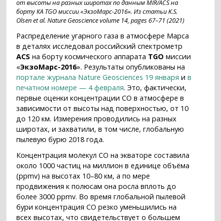
от высоты на разных широтах по данным MIR/ACS на
борту КА TGO миссии «ЭкзоМарс-2016». Из статьи K.S.
Olsen et al. Nature Geoscience volume 14, pages 67–71 (2021)
Распределение угарного газа в атмосфере Марса
в деталях исследовал российский спектрометр
ACS
на борту космического аппарата
TGO
миссии
«
ЭкзоМарс-2016
». Результаты опубликованы на
портале журнала Nature Geosciences 19 января
и
в
печатном номере — 4 февраля
. Это, фактически,
первые оценки концентрации CO в атмосфере в
зависимости от высоты над поверхностью, от 10
до 120 км. Измерения проводились на разных
широтах, и захватили, в том числе, глобальную
пылевую бурю 2018 года.
Концентрация молекул CO на экваторе составила
около 1000 частиц на миллион в единице объёма
(ppmv) на высотах 10–80 км, а по мере
продвижения к полюсам она росла вплоть до
более 3000 ppmv. Во время глобальной пылевой
бури концентрация CO резко уменьшились на
всех высотах, что свидетельствует о большем