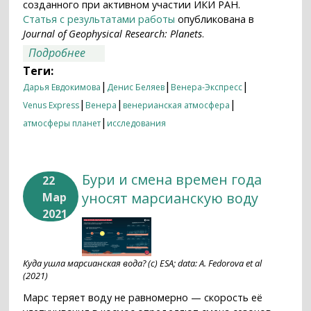
созданного при активном участии ИКИ РАН.
Статья с результатами работы
опубликована в
Journal of Geophysical Research: Planets
.
о На ночной стороне Венеры: всплески
Подробнее
озона и изменчивость двуокиси серы
Теги:
|
|
|
Дарья Евдокимова
Денис Беляев
Венера-Экспресс
|
|
|
Venus Express
Венера
венерианская атмосфера
|
атмосферы планет
исследования
Бури и смена времен года
22
уносят марсианскую воду
Мар
2021
Куда ушла марсианская вода? (с) ESA; data: A. Fedorova et al
(2021)
Марс теряет воду не равномерно — скорость её