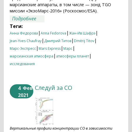
марсианские аппараты, в том числе — зонд TGO
миссии «ЭкзоМарс-2016» (Роскосмос/ESA).
о Бури и смена времен года уносят
Подробнее
марсианскую воду
Теги:
|
|
|
Анна Федорова
Anna Fedorova
Жан-Ив Шафрэ
|
|
|
Jean-Yves Chaufray
Дмитрий Титов
Dmitrij Titov
|
|
|
Марс-Экспресс
Mars Express
Марс
|
|
марсианская атмосфера
атмосферы планет
исследования
Следуй за СО
4
Фев
2021
Вертикальные профили концентрации CO в зависимости