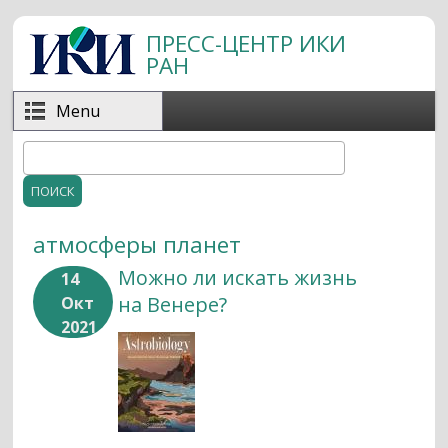
Перейти к основному содержанию
ПРЕСС-ЦЕНТР ИКИ
РАН
Menu
Поиск
Форма поиска
атмосферы планет
Можно ли искать жизнь
14
на Венере?
Окт
2021