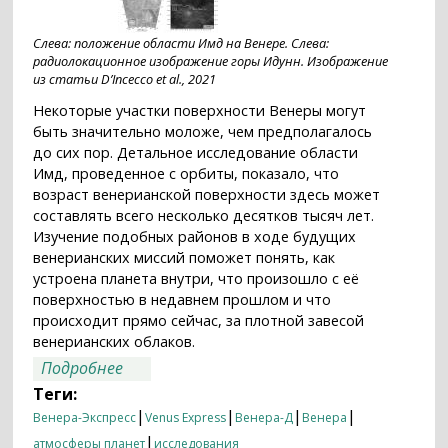
Слева: положение области Имд на Венере. Слева:
радиолокационное изображение горы Идунн. Изображение
из статьи D’Incecco et al., 2021
Некоторые участки поверхности Венеры могут
быть значительно моложе, чем предполагалось
до сих пор. Детальное исследование области
Имд, проведенное с орбиты, показало, что
возраст венерианской поверхности здесь может
составлять всего несколько десятков тысяч лет.
Изучение подобных районов в ходе будущих
венерианских миссий поможет понять, как
устроена планета внутри, что произошло с её
поверхностью в недавнем прошлом и что
происходит прямо сейчас, за плотной завесой
венерианских облаков.
о Когда омолодилась Венера?
Подробнее
Теги:
|
|
|
|
Венера-Экспресс
Venus Express
Венера-Д
Венера
|
атмосферы планет
исследования