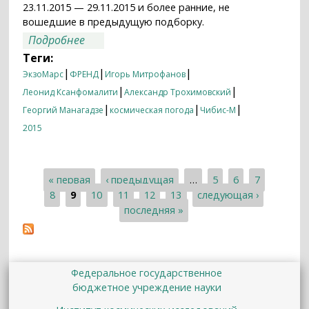
23.11.2015 — 29.11.2015 и более ранние, не
вошедшие в предыдущую подборку.
о Итоги недели 23.11.2015 — 29.11.2015
Подробнее
Теги:
|
|
|
ЭкзоМарс
ФРЕНД
Игорь Митрофанов
|
|
Леонид Ксанфомалити
Александр Трохимовский
|
|
|
Георгий Манагадзе
космическая погода
Чибис-М
2015
« первая
‹ предыдущая
…
5
6
7
Страницы
8
9
10
11
12
13
следующая ›
последняя »
Федеральное государственное
бюджетное учреждение науки