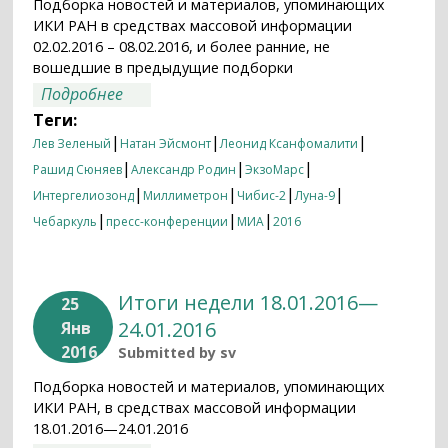
Подборка новостей и материалов, упоминающих
ИКИ РАН в средствах массовой информации
02.02.2016 – 08.02.2016, и более ранние, не
вошедшие в предыдущие подборки
о Итоги недели 02.02.2016 – 08.02.2016
Подробнее
Теги:
|
|
|
Лев Зеленый
Натан Эйсмонт
Леонид Ксанфомалити
|
|
|
Рашид Сюняев
Александр Родин
ЭкзоМарс
|
|
|
|
Интергелиозонд
Миллиметрон
Чибис-2
Луна-9
|
|
|
Чебаркуль
пресс-конференции
МИА
2016
Итоги недели 18.01.2016—
25
24.01.2016
Янв
2016
Submitted by
sv
Подборка новостей и материалов, упоминающих
ИКИ РАН, в средствах массовой информации
18.01.2016—24.01.2016