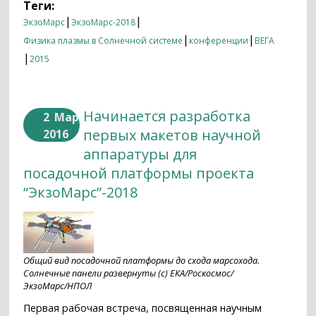
Теги:
|
|
ЭкзоМарс
ЭкзоМарс-2018
|
|
Физика плазмы в Солнечной системе
конференции
ВЕГА
|
2015
Начинается разработка
2
Мар
первых макетов научной
2016
аппаратуры для
посадочной платформы проекта
“ЭкзоМарс”-2018
Общий вид посадочной платформы до схода марсохода.
Солнечные панели развернуты (с) ЕКА/Роскосмос/
ЭкзоМарс/НПОЛ
Первая рабочая встреча, посвященная научным