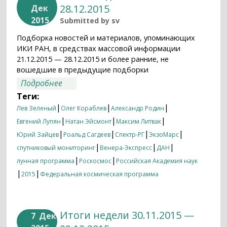
28.12.2015
Дек
2015
Submitted by
sv
Подборка новостей и материалов, упоминающих
ИКИ РАН, в средствах массовой информации
21.12.2015 — 28.12.2015 и более ранние, не
вошедшие в предыдущие подборки
о Итоги недели 21.12.2015 — 28.12.2015
Подробнее
Теги:
|
|
|
Лев Зеленый
Олег Кораблев
Александр Родин
|
|
|
Евгений Лупян
Натан Эйсмонт
Максим Литвак
|
|
|
|
Юрий Зайцев
Роальд Сагдеев
Спектр-РГ
ЭкзоМарс
|
|
|
спутниковый мониторинг
Венера-Экспресс
ДАН
|
|
лунная программа
Роскосмос
Российская Академия наук
|
|
2015
Федеральная космическая программа
Итоги недели 30.11.2015 —
7
Дек