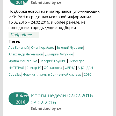
2016
Submitted by
sv
Подборка новостей и материалов, упоминающих
ИКИ РАН в средствах массовой информации
15.02.2016 – 24.02.2016, и более ранние, не
вошедшие в предыдущие подборки
о Итоги недели 15.02.2016 – 24.02.2016
Подробнее
Теги:
|
|
|
Лев Зеленый
Олег Кораблев
Евгений Чуразов
|
|
Александр Чернышов
Дмитрий Чугунин
|
|
|
Ирина Моисеенко
Валерий Грушин
ЭкзоМарс
|
|
|
|
|
|
ИНТЕГРАЛ
Спектр-РГ
Обстановка
ФРЕНД
АЦС
ДАН
|
|
CubeSat
Физика плазмы в Солнечной системе
2016
Итоги недели 02.02.2016 –
8
Фев
08.02.2016
2016
Submitted by
sv