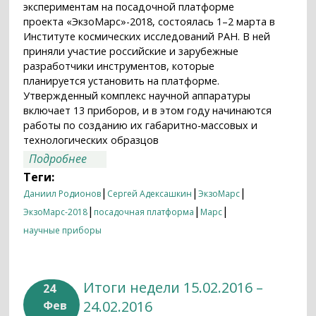
экспериментам на посадочной платформе
проекта «ЭкзоМарс»-2018, состоялась 1–2 марта в
Институте космических исследований РАН. В ней
приняли участие российские и зарубежные
разработчики инструментов, которые
планируется установить на платформе.
Утвержденный комплекс научной аппаратуры
включает 13 приборов, и в этом году начинаются
работы по созданию их габаритно-массовых и
технологических образцов
о Начинается разработка первых
Подробнее
макетов научной аппаратуры для
Теги:
посадочной платформы проекта
|
|
|
Даниил Родионов
Сергей Адексашкин
ЭкзоМарс
“ЭкзоМарс”-2018
|
|
|
ЭкзоМарс-2018
посадочная платформа
Марс
научные приборы
Итоги недели 15.02.2016 –
24
24.02.2016
Фев