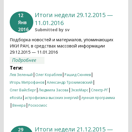
Итоги недели 29.12.2015 —
12
11.01.2016
Янв
2016
Submitted by
sv
Подборка новостей и материалов, упоминающих
ИКИ РАН, в средствах массовой информации
29.12.2015 — 11.01.2016
о Итоги недели 29.12.2015 — 11.01.2016
Подробнее
Теги:
|
|
|
Лев Зеленый
Олег Кораблев
Рашид Сюняев
|
|
Игорь Митрофанов
Александр Трохимовский
|
|
|
|
Олег Вайсберг
Людмила Засова
ЭкзоМарс
Спектр-РГ
|
|
eRosita
астрофизика высоких энергий
лунная программа
|
|
Венера
Роскосмос
Итоги недели 21.12.2015 —
29