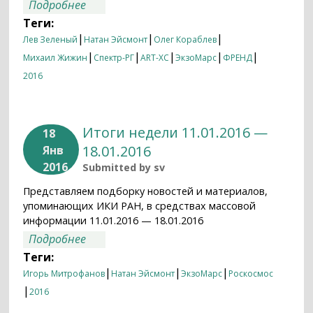
о Итоги недели 18.01.2016—24.01.2016
Подробнее
Теги:
|
|
|
Лев Зеленый
Натан Эйсмонт
Олег Кораблев
|
|
|
|
|
Михаил Жижин
Спектр-РГ
ART-XC
ЭкзоМарс
ФРЕНД
2016
Итоги недели 11.01.2016 —
18
18.01.2016
Янв
2016
Submitted by
sv
Представляем подборку новостей и материалов,
упоминающих ИКИ РАН, в средствах массовой
информации 11.01.2016 — 18.01.2016
о Итоги недели 11.01.2016 — 18.01.2016
Подробнее
Теги:
|
|
|
Игорь Митрофанов
Натан Эйсмонт
ЭкзоМарс
Роскосмос
|
2016