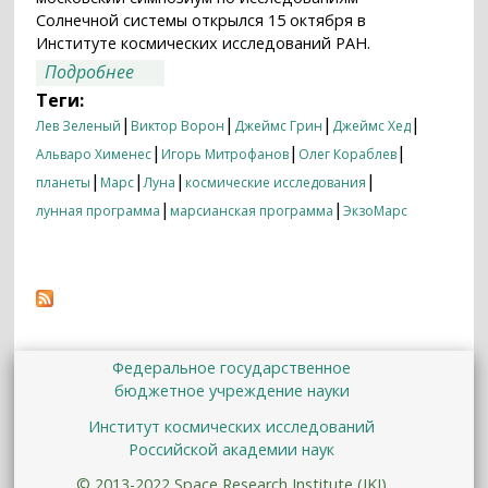
Солнечной системы открылся 15 октября в
Институте космических исследований РАН.
о За частицами Луны и Марса
Подробнее
Теги:
|
|
|
|
Лев Зеленый
Виктор Ворон
Джеймс Грин
Джеймс Хед
|
|
|
Альваро Хименес
Игорь Митрофанов
Олег Кораблев
|
|
|
|
планеты
Марс
Луна
космические исследования
|
|
лунная программа
марсианская программа
ЭкзоМарс
Федеральное государственное
бюджетное учреждение науки
Институт космических исследований
Российской академии наук
© 2013-2022 Space Research Institute (IKI)