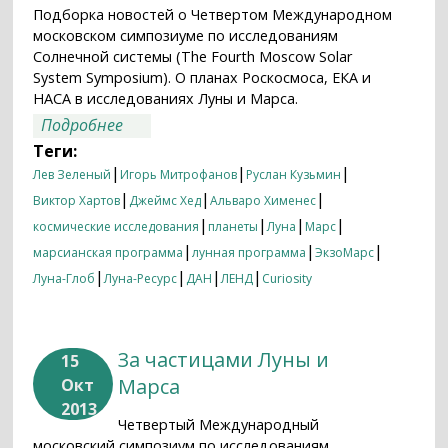
Подборка новостей о Четвертом Международном
московском симпозиуме по исследованиям
Солнечной системы (The Fourth Moscow Solar
System Symposium). О планах Роскосмоса, ЕКА и
НАСА в исследованиях Луны и Марса.
о Четвертый Московский симпозиум по
Подробнее
Солнечной системе в СМИ
Теги:
|
|
|
Лев Зеленый
Игорь Митрофанов
Руслан Кузьмин
|
|
|
Виктор Хартов
Джеймс Хед
Альваро Хименес
|
|
|
|
космические исследования
планеты
Луна
Марс
|
|
|
марсианская программа
лунная программа
ЭкзоМарс
|
|
|
|
Луна-Глоб
Луна-Ресурс
ДАН
ЛЕНД
Curiosity
За частицами Луны и
15
Марса
Окт
2013
Четвертый Международный
московский симпозиум по исследованиям