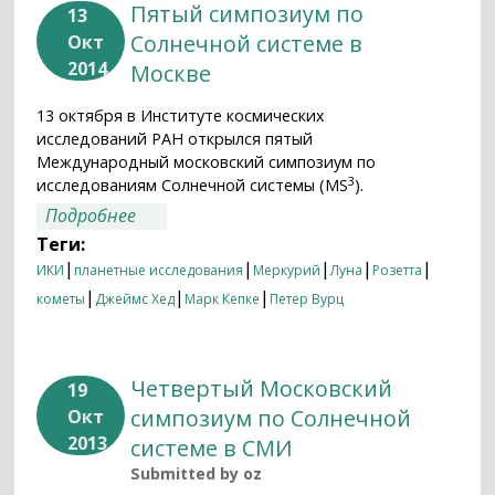
Пятый симпозиум по
13
Солнечной системе в
Окт
2014
Москве
13 октября в Институте космических
исследований РАН открылся пятый
Международный московский симпозиум по
3
исследованиям Солнечной системы (MS
).
о Пятый симпозиум по Солнечной
Подробнее
системе в Москве
Теги:
|
|
|
|
|
ИКИ
планетные исследования
Меркурий
Луна
Розетта
|
|
|
кометы
Джеймс Хед
Марк Кепке
Петер Вурц
Четвертый Московский
19
симпозиум по Солнечной
Окт
2013
системе в СМИ
Submitted by
oz