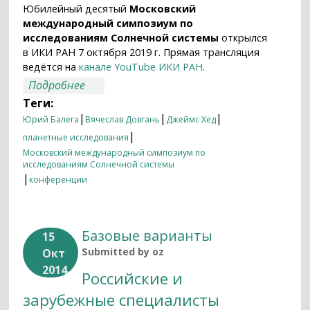
Юбилейный десятый
Московский
международный симпозиум по
исследованиям Солнечной системы
открылся
в ИКИ РАН 7 октября 2019 г. Прямая трансляция
ведётся на
канале YouTube ИКИ РАН
.
о Десятый Московский международный
Подробнее
симпозиум по исследованиям Солнечной
Теги:
системы
|
|
|
Юрий Балега
Вячеслав Довгань
Джеймс Хед
|
планетные исследования
Московский международный симпозиум по
исследованиям Солнечной системы
|
конференции
Базовые варианты
15
Submitted by
oz
Окт
2014
Российские и
зарубежные специалисты