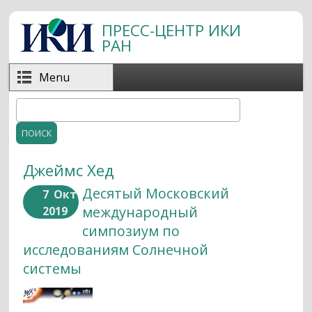
Перейти к основному содержанию
ПРЕСС-ЦЕНТР ИКИ
РАН
Menu
Поиск
Форма поиска
Джеймс Хед
Десятый Московский
7
Окт
международный
2019
симпозиум по
исследованиям Солнечной
системы