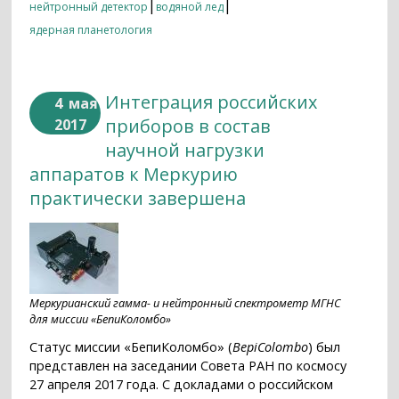
|
|
нейтронный детектор
водяной лед
ядерная планетология
Интеграция российских
4
мая
приборов в состав
2017
научной нагрузки
аппаратов к Меркурию
практически завершена
Меркурианский гамма- и нейтронный спектрометр МГНС
для миссии «БепиКоломбо»
Статус миссии «БепиКоломбо» (
BepiColombo
) был
представлен на заседании Совета РАН по космосу
27 апреля 2017 года. С докладами о российском