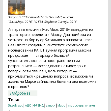
Запуск РН "Протон-М" с РБ "Бриз-М", миссия
"ЭкзоМарс-2016" (с) ESA–Stephane Corvaja, 2016
Аппараты миссии «ЭкзоМарс-2016» выведены на
траекторию перелета к Марсу. Два прибора из
четырех на борту орбитального аппарата Trace
Gas Orbiter созданы в Институте космических
исследований РАН. Научная программа миссии
продолжает — с гораздо большей
чувствительностью и пространственным
разрешением — исследования атмосферы и
поверхности планеты, цель которых —
приблизиться к решению вопроса, возможна ли
жизнь на Марсе сейчас или была ли она возможна
в прошлом?
о Первая миссия проекта «ЭкзоМарс»
Подробнее
выведена на траекторию перелёта к
Теги:
Марсу
|
|
|
|
|
ЭкзоМарс
АЦС
ФРЕНД
запуск
Марс
атмосферы планет