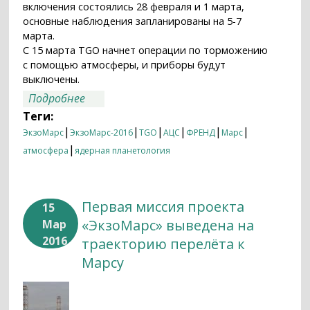
включения состоялись 28 февраля и 1 марта,
основные наблюдения запланированы на 5-7
марта.
С 15 марта TGO начнет операции по торможению
с помощью атмосферы, и приборы будут
выключены.
о Научные приборы “ЭкзоМарса”
Подробнее
включены для тестовых измерений на
Теги:
орбите вокруг Марса
|
|
|
|
|
|
ЭкзоМарс
ЭкзоМарс-2016
TGO
АЦС
ФРЕНД
Марс
|
атмосфера
ядерная планетология
Первая миссия проекта
15
«ЭкзоМарс» выведена на
Мар
2016
траекторию перелёта к
Марсу