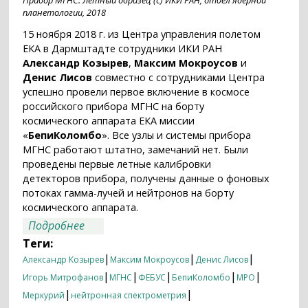
планетологии, 2018
15 ноября 2018 г. из Центра управления полетом
ЕКА в Дармштадте сотрудники ИКИ РАН
Александр Козырев
,
Максим Мокроусов
и
Денис Лисов
совместно с сотрудниками Центра
успешно провели первое включение в космосе
российского прибора МГНС на борту
космического аппарата ЕКА миссии
«
БепиКоломбо
». Все узлы и системы прибора
МГНС работают штатно, замечаний нет. Были
проведены первые летные калибровки
детекторов прибора, получены данные о фоновых
потоках гамма-лучей и нейтронов на борту
космического аппарата.
о Первое включение МГНС на борту
Подробнее
«БепиКоломбо»
Теги:
|
|
|
Александр Козырев
Максим Мокроусов
Денис Лисов
|
|
|
|
|
Игорь Митрофанов
МГНС
ФЕБУС
БепиКоломбо
MPO
|
|
Меркурий
нейтронная спектрометрия