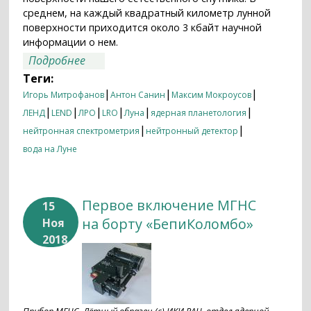
среднем, на каждый квадратный километр лунной
поверхности приходится около 3 кбайт научной
информации о нем.
о Десять лет исследований Луны:
Подробнее
российский прибор ЛЕНД на борту
Теги:
лунного спутника НАСА ЛРО
|
|
|
Игорь Митрофанов
Антон Санин
Максим Мокроусов
|
|
|
|
|
|
ЛЕНД
LEND
ЛРО
LRO
Луна
ядерная планетология
|
|
нейтронная спектрометрия
нейтронный детектор
вода на Луне
Первое включение МГНС
15
на борту «БепиКоломбо»
Ноя
2018
Прибор МГНС. Лётный образец (с) ИКИ РАН, отдел ядерной