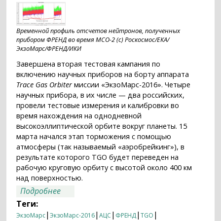
Временной профиль отсчетов нейтронов, полученных
прибором ФРЕНД во время MCO-2 (с) Роскосмос/ЕКА/
ЭкзоМарс/ФРЕНД/ИКИ
Завершена вторая тестовая кампания по
включению научных приборов на борту аппарата
Trace Gas Orbiter
миссии «ЭкзоМарс-2016». Четыре
научных прибора, в их числе — два российских,
провели тестовые измерения и калибровки во
время нахождения на однодневной
высокоэллиптической орбите вокруг планеты. 15
марта начался этап торможения с помощью
атмосферы (так называемый «аэробрейкинг»), в
результате которого TGO будет переведен на
рабочую круговую орбиту с высотой около 400 км
над поверхностью.
о Подведены итоги работы научных
Подробнее
приборов на борту TGO
Теги:
|
|
|
|
|
ЭкзоМарс
ЭкзоМарс-2016
АЦС
ФРЕНД
TGO