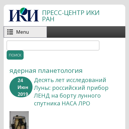
Перейти к основному содержанию
ПРЕСС-ЦЕНТР ИКИ
РАН
Menu
Поиск
Форма поиска
ядерная планетология
Десять лет исследований
24
Луны: российский прибор
Июн
2019
ЛЕНД на борту лунного
спутника НАСА ЛРО