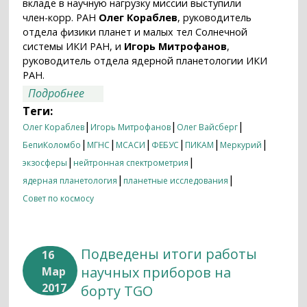
вкладе в научную нагрузку миссии выступили
член-корр. РАН
Олег Кораблев
, руководитель
отдела физики планет и малых тел Солнечной
системы ИКИ РАН, и
Игорь Митрофанов
,
руководитель отдела ядерной планетологии ИКИ
РАН.
о Интеграция российских приборов в
Подробнее
состав научной нагрузки аппаратов к
Теги:
Меркурию практически завершена
|
|
|
Олег Кораблев
Игорь Митрофанов
Олег Вайсберг
|
|
|
|
|
|
БепиКоломбо
МГНС
МСАСИ
ФЕБУС
ПИКАМ
Меркурий
|
|
экзосферы
нейтронная спектрометрия
|
|
ядерная планетология
планетные исследования
Совет по космосу
Подведены итоги работы
16
научных приборов на
Мар
2017
борту TGO