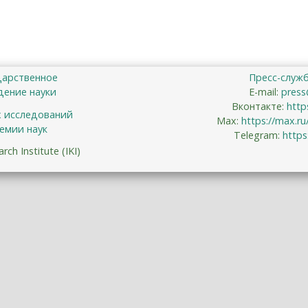
дарственное
Пресс-служ
ение науки
E-mail:
press
Вконтакте:
http
х исследований
Max:
https://max.r
емии наук
Telegram:
https
ch Institute (IKI)