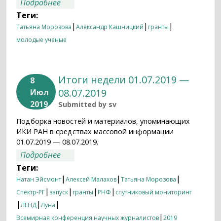
о Лесные пожары и протопланетные
Подробнее
диски
Теги:
|
|
|
Татьяна Морозова
Александр Кашницкий
гранты
молодые ученые
Итоги недели 01.07.2019 —
8
08.07.2019
Июл
2019
Submitted by
sv
Подборка новостей и материалов, упоминающих
ИКИ РАН в средствах массовой информации
01.07.2019 — 08.07.2019.
о Итоги недели 01.07.2019 — 08.07.2019
Подробнее
Теги:
|
|
|
Натан Эйсмонт
Алексей Малахов
Татьяна Морозова
|
|
|
|
Спектр-РГ
запуск
гранты
РНФ
спутниковый мониторинг
|
|
|
ЛЕНД
Луна
|
Всемирная конференция научных журналистов
2019