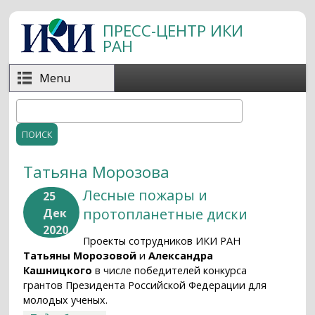
Перейти к основному содержанию
ПРЕСС-ЦЕНТР ИКИ
РАН
Menu
Поиск
Форма поиска
Татьяна Морозова
Лесные пожары и
25
протопланетные диски
Дек
2020
Проекты сотрудников ИКИ РАН
Татьяны Морозовой
и
Александра
Кашницкого
в числе победителей конкурса
грантов Президента Российской Федерации для
молодых ученых.