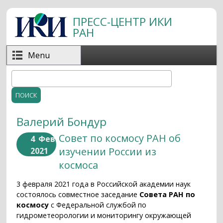
Перейти к основному содержанию
ПРЕСС-ЦЕНТР ИКИ
РАН
Menu
Поиск
Форма поиска
Валерий Бондур
Совет по космосу РАН об
4
Фев
изучении России из
2021
космоса
3 февраля 2021 года в Российской академии наук
состоялось совместное заседание
Совета РАН по
космосу
с Федеральной службой по
гидрометеорологии и мониторингу окружающей