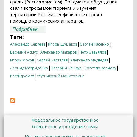
среды (Росгидрометом). Предметом обсуждения
стали вопросы мониторинга и изучения
территории России, геофизических сред с
помощью космических аппаратов.
о Совет по космосу РАН об изучении
Подробнее
России из космоса
Теги:
|
|
|
Александр Сергеев
Игорь Шумаков
Сергей Тасенко
|
|
|
Василий Асмус
Александр Макаров
Петр Завьялов
|
|
|
Игорь Мохов
Сергей Барталев
Александр Медведев
|
|
|
Леонид Макриденко
Валерий Бондур
Совет по космосу
|
Росгидромет
спутниковый мониторинг
Федеральное государственное
бюджетное учреждение науки
Институт космических исследований