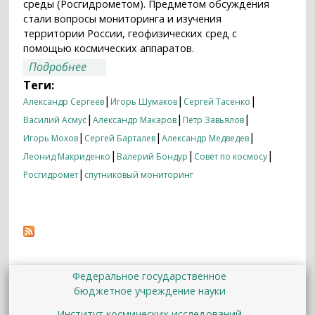
среды (Росгидрометом). Предметом обсуждения
стали вопросы мониторинга и изучения
территории России, геофизических сред с
помощью космических аппаратов.
о Совет по космосу РАН об изучении
Подробнее
России из космоса
Теги:
|
|
|
Александр Сергеев
Игорь Шумаков
Сергей Тасенко
|
|
|
Василий Асмус
Александр Макаров
Петр Завьялов
|
|
|
Игорь Мохов
Сергей Барталев
Александр Медведев
|
|
|
Леонид Макриденко
Валерий Бондур
Совет по космосу
|
Росгидромет
спутниковый мониторинг
Федеральное государственное
бюджетное учреждение науки
Институт космических исследований