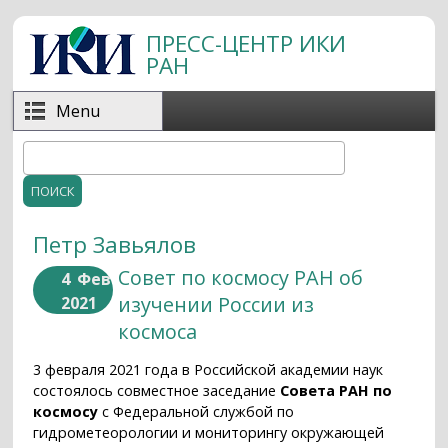
Перейти к основному содержанию
ПРЕСС-ЦЕНТР ИКИ
РАН
Menu
Поиск
Форма поиска
Петр Завьялов
Совет по космосу РАН об
4
Фев
изучении России из
2021
космоса
3 февраля 2021 года в Российской академии наук
состоялось совместное заседание
Совета РАН по
космосу
с Федеральной службой по
гидрометеорологии и мониторингу окружающей