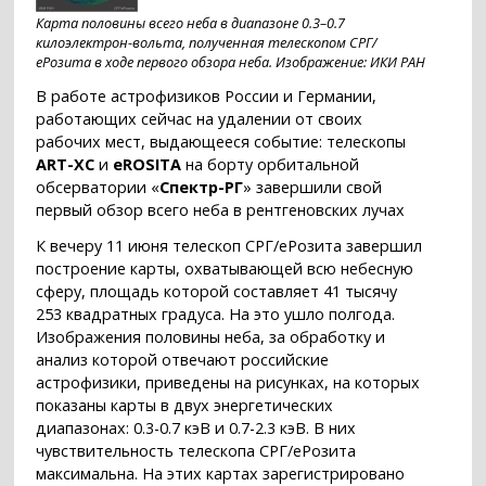
Карта половины всего неба в диапазоне 0.3–0.7
килоэлектрон-вольта, полученная телескопом СРГ/
еРозита в ходе первого обзора неба. Изображение: ИКИ РАН
В работе астрофизиков России и Германии,
работающих сейчас на удалении от своих
рабочих мест, выдающееся событие: телескопы
ART-XC
и
eROSITA
на борту орбитальной
обсерватории «
Спектр-РГ
» завершили свой
первый обзор всего неба в рентгеновских лучах
К вечеру 11 июня телескоп СРГ/еРозита завершил
построение карты, охватывающей всю небесную
сферу, площадь которой составляет 41 тысячу
253 квадратных градуса. На это ушло полгода.
Изображения половины неба, за обработку и
анализ которой отвечают российские
астрофизики, приведены на рисунках, на которых
показаны карты в двух энергетических
диапазонах: 0.3-0.7 кэВ и 0.7-2.3 кэВ. В них
чувствительность телескопа СРГ/еРозита
максимальна. На этих картах зарегистрировано