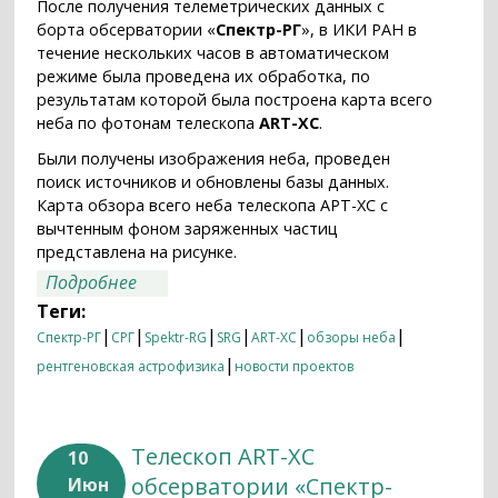
После получения телеметрических данных с
борта обсерватории «
Спектр-РГ
», в ИКИ РАН в
течение нескольких часов в автоматическом
режиме была проведена их обработка, по
результатам которой была построена карта всего
неба по фотонам телескопа
ART-XC
.
Были получены изображения неба, проведен
поиск источников и обновлены базы данных.
Карта обзора всего неба телескопа АРТ-XC с
вычтенным фоном заряженных частиц
представлена на рисунке.
о ART-XC: рентгеновские источники
Подробнее
первого обзора на карте всего неба
Теги:
|
|
|
|
|
|
Спектр-РГ
СРГ
Spektr-RG
SRG
ART-XC
обзоры неба
|
рентгеновская астрофизика
новости проектов
Телескоп ART-XC
10
обсерватории «Спектр-
Июн