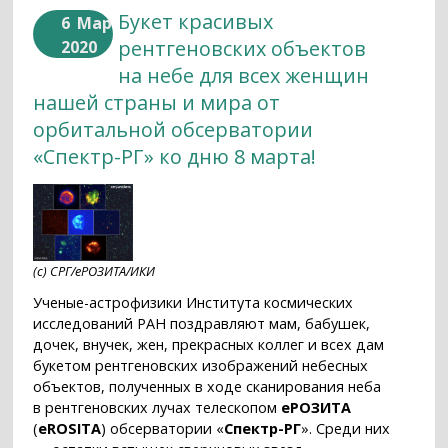
Букет красивых
6
Мар
рентгеновских объектов
2020
на небе для всех женщин
нашей страны и мира от
орбитальной обсерватории
«Спектр-РГ» ко дню 8 марта!
(с) СРГ/еРОЗИТА/ИКИ
Ученые-астрофизики Института космических
исследований РАН поздравляют мам, бабушек,
дочек, внучек, жен, прекрасных коллег и всех дам
букетом рентгеновских изображений небесных
объектов, полученных в ходе сканирования неба
в рентгеновских лучах телескопом
еРОЗИТА
(
eROSITA
) обсерватории «
Спектр-РГ
». Среди них