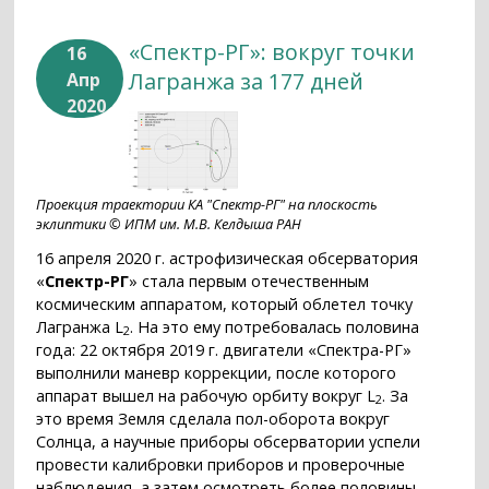
«Спектр-РГ»: вокруг точки
16
Лагранжа за 177 дней
Апр
2020
Проекция траектории КА "Спектр-РГ" на плоскость
эклиптики © ИПМ им. М.В. Келдыша РАН
16 апреля 2020 г. астрофизическая обсерватория
«
Спектр-РГ
» стала первым отечественным
космическим аппаратом, который облетел точку
Лагранжа L
. На это ему потребовалась половина
2
года: 22 октября 2019 г. двигатели «Спектра-РГ»
выполнили маневр коррекции, после которого
аппарат вышел на рабочую орбиту вокруг L
. За
2
это время Земля сделала пол-оборота вокруг
Солнца, а научные приборы обсерватории успели
провести калибровки приборов и проверочные
наблюдения, а затем осмотреть более половины