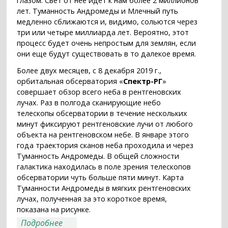
глазом. Свет от нее идет к нам более 2 миллионов
лет. Туманность Андромеды и Млечный путь
медленно сближаются и, видимо, сольются через
три или четыре миллиарда лет. Вероятно, этот
процесс будет очень непростым для землян, если
они еще будут существовать в то далекое время.
Более двух месяцев, с 8 декабря 2019 г.,
орбитальная обсерватория «
Спектр-РГ
»
совершает обзор всего неба в рентгеновских
лучах. Раз в полгода сканирующие небо
телескопы обсерватории в течение нескольких
минут фиксируют рентгеновские лучи от любого
объекта на рентгеновском небе. В январе этого
года траектория сканов неба проходила и через
Туманность Андромеды. В общей сложности
галактика находилась в поле зрения телескопов
обсерватории чуть больше пяти минут. Карта
Туманности Андромеды в мягких рентгеновских
лучах, полученная за это короткое время,
показана на рисунке.
о Туманность Андромеды в
Подробнее