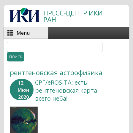
Перейти к основному содержанию
ПРЕСС-ЦЕНТР ИКИ
РАН
Menu
Поиск
Форма поиска
рентгеновская астрофизика
СРГ/eROSITA: есть
12
рентгеновская карта
Июн
2020
всего неба!