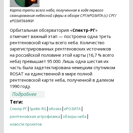
Карта трети всего неба, полученная в ходе первого
сканирования небесной сферы в обзоре СРГ/еРОЗИТА (с) СРГ/
еРОЗИТА/ИКИ
Орбитальная обсерватория «
Спектр-РГ
»
отмечает важный этап — построена одна треть
рентгеновской карты всего неба. Количество
зарегистрированных рентгеновских источников
на российской половине этой карты (16,7 % всего
неба) превышает 95 000. Лишь одна шестая их
часть была задетектирована немецким спутником
ROSAT на единственной в мире полной
рентгеновской карте неба, полученной в далеком
1990 году.
о СРГ/еРОЗИТА: Есть рентгеновская
Подробнее
карта трети всего неба!
Теги:
|
|
|
|
Спектр-РГ
Spektr-RG
eRosita
еРОЗИТА
|
|
рентгеновская астрофизика
обзоры неба
новости проектов