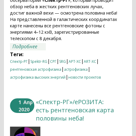
обсерватории «
Спектр-РГ
», который проводит
обзор неба в жестких рентгеновских лучах,
достиг важной вехи — осмотрена половина неба!
На представленной в галактических координатах
карте нанесены все рентгеновские фотоны с
энергиями 4–12 кэВ, зарегистрированные
телескопом с 8 декабря.
о Телескоп ART-XC обсерватории
Подробнее
«Спектр-РГ» осмотрел полнеба
Теги:
|
|
|
|
|
|
Спектр-РГ
Spektr-RG
СРГ
SRG
АРТ-ХС
ART-XC
|
|
рентгеновская астрофизика
астрофизика
|
астрофизика высоких энергий
новости проектов
«Спектр-РГ»/еРОЗИТА:
1
Апр
есть рентгеновская карта
2020
половины неба!