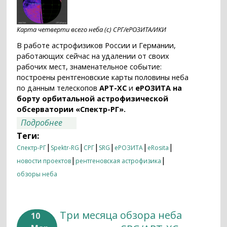
Карта четверти всего неба (с) СРГ/еРОЗИТА/ИКИ
В работе астрофизиков России и Германии,
работающих сейчас на удалении от своих
рабочих мест, знаменательное событие:
построены рентгеновские карты половины неба
по данным телескопов
АРТ-ХС
и
еРОЗИТА
на
борту орбитальной астрофизической
обсерватории «
Спектр-РГ
».
о «Спектр-РГ»/еРОЗИТА: есть
Подробнее
рентгеновская карта половины неба!
Теги:
|
|
|
|
|
|
Спектр-РГ
Spektr-RG
СРГ
SRG
еРОЗИТА
eRosita
|
|
новости проектов
рентгеновская астрофизика
обзоры неба
Три месяца обзора неба
10