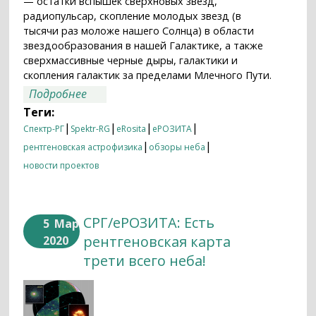
— остатки вспышек сверхновых звезд,
радиопульсар, скопление молодых звезд (в
тысячи раз моложе нашего Солнца) в области
звездообразования в нашей Галактике, а также
сверхмассивные черные дыры, галактики и
скопления галактик за пределами Млечного Пути.
о Букет красивых рентгеновских
Подробнее
объектов на небе для всех женщин
Теги:
нашей страны и мира от орбитальной
|
|
|
|
Спектр-РГ
Spektr-RG
eRosita
еРОЗИТА
обсерватории «Спектр-РГ» ко дню 8
|
|
рентгеновская астрофизика
обзоры неба
марта!
новости проектов
СРГ/еРОЗИТА: Есть
5
Мар
рентгеновская карта
2020
трети всего неба!