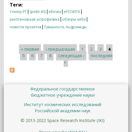
рентгеновских лучах за 5 минут
Теги:
наблюдений телескопа еРОЗИТА
|
|
|
|
Спектр-РГ
Spektr-RG
eRosita
еРОЗИТА
обсерватории «Спектр-РГ»
|
|
рентгеновская астрофизика
обзоры неба
|
новости проектов
Туманность Андромеды
« первая
‹ предыдущая
1
2
3
4
Страницы
5
6
7
8
следующая ›
последняя
»
Федеральное государственное
бюджетное учреждение науки
Институт космических исследований
Российской академии наук
© 2013-2022 Space Research Institute (IKI)