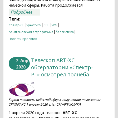
небесной сферы. Работа продолжается!
о «Спектр-РГ»: вокруг точки Лагранжа
Подробнее
за 177 дней
Теги:
|
|
|
|
Спектр-РГ
Spektr-RG
СРГ
SRG
|
|
рентгеновская астрофизика
баллистика
новости проектов
Телескоп ART-XC
2
Апр
обсерватории «Спектр-
2020
РГ» осмотрел полнеба
Карта половины небесной сферы, полученная телескопом
СРГ/АРТ-ХС 1 апреля 2020 г. (с) СРГ/АРТ-ХС/ИКИ
1 апреля 2020 года телескоп
ART-XC