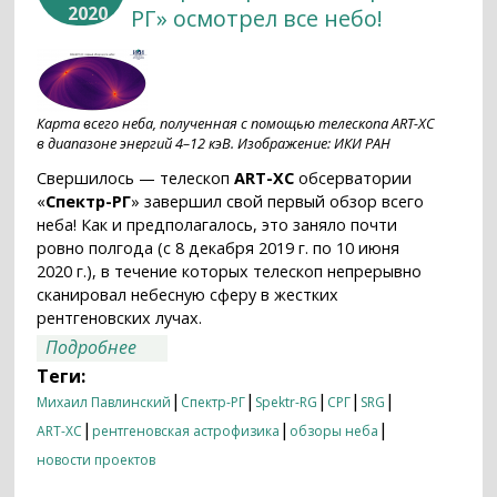
2020
РГ» осмотрел все небо!
Карта всего неба, полученная с помощью телескопа ART-XC
в диапазоне энергий 4–12 кэВ. Изображение: ИКИ РАН
Свершилось — телескоп
ART-XC
обсерватории
«
Спектр-РГ
» завершил свой первый обзор всего
неба! Как и предполагалось, это заняло почти
ровно полгода (с 8 декабря 2019 г. по 10 июня
2020 г.), в течение которых телескоп непрерывно
сканировал небесную сферу в жестких
рентгеновских лучах.
о Телескоп ART-XC обсерватории
Подробнее
«Спектр-РГ» осмотрел все небо!
Теги:
|
|
|
|
|
Михаил Павлинский
Спектр-РГ
Spektr-RG
СРГ
SRG
|
|
|
ART-XC
рентгеновская астрофизика
обзоры неба
новости проектов