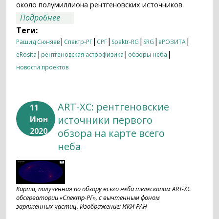
около полумиллиона рентгеновских источников.
о СРГ/eROSITA: есть рентгеновская
Подробнее
карта всего неба!
Теги:
|
|
|
|
|
|
Рашид Сюняев
Спектр-РГ
СРГ
Spektr-RG
SRG
еРОЗИТА
|
|
|
eRosita
рентгеновская астрофизика
обзоры неба
новости проектов
ART-XC: рентгеновские
11
источники первого
Июн
2020
обзора на карте всего
неба
Карта, полученная по обзору всего неба телескопом ART-XC
обсерватории «Спектр-РГ», с вычтенным фоном
заряженных частиц. Изображение: ИКИ РАН