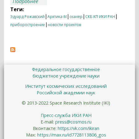
о Первое изображение, полученное
Подробнее
аппаратом «Арктика-М» №1
Теги:
|
|
|
|
Эдуард Рожавский
Арктика-М
сканер
СКБ КП ИКИ РАН
|
приборостроение
новости проектов
Федеральное государственное
бюджетное учреждение науки
Институт космических исследований
Российской академии наук
© 2013-2022 Space Research Institute (IKI)
Пресс-служба ИКИ РАН
E-mail:
press@cosmos.ru
Вконтакте:
https://vk.com/ikiran
Max:
https://max.ru/id7728113806_gos