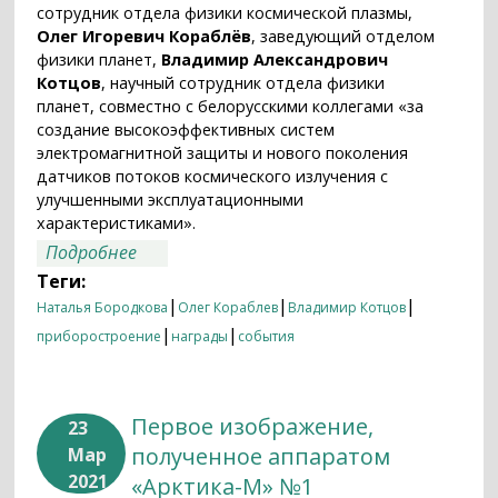
сотрудник отдела физики космической плазмы,
Олег Игоревич Кораблёв
, заведующий отделом
физики планет,
Владимир Александрович
Котцов
, научный сотрудник отдела физики
планет, совместно с белорусскими коллегами «за
создание высокоэффективных систем
электромагнитной защиты и нового поколения
датчиков потоков космического излучения с
улучшенными эксплуатационными
характеристиками».
о Сотрудники ИКИ РАН — лауреаты
Подробнее
премии Союзного государства в
Теги:
области науки и техники
|
|
|
Наталья Бородкова
Олег Кораблев
Владимир Котцов
|
|
приборостроение
награды
события
Первое изображение,
23
полученное аппаратом
Мар
2021
«Арктика-М» №1