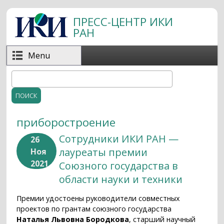
Перейти к основному содержанию
ПРЕСС-ЦЕНТР ИКИ
РАН
Menu
Поиск
Форма поиска
приборостроение
Сотрудники ИКИ РАН —
26
лауреаты премии
Ноя
2021
Союзного государства в
области науки и техники
Премии удостоены руководители совместных
проектов по грантам союзного государства
Наталья Львовна Бородкова
, старший научный