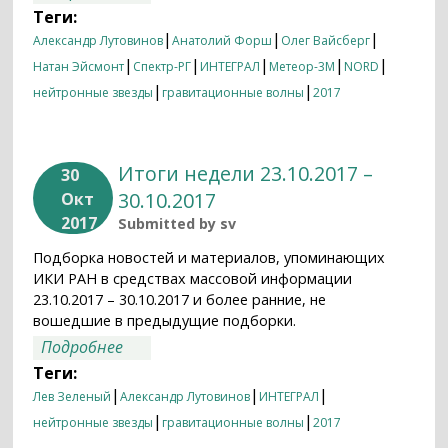
Теги:
|
|
|
Александр Лутовинов
Анатолий Форш
Олег Вайсберг
|
|
|
|
|
Натан Эйсмонт
Спектр-РГ
ИНТЕГРАЛ
Метеор-3М
NORD
|
|
нейтронные звезды
гравитационные волны
2017
Итоги недели 23.10.2017 –
30
30.10.2017
Окт
2017
Submitted by
sv
Подборка новостей и материалов, упоминающих
ИКИ РАН в средствах массовой информации
23.10.2017 – 30.10.2017 и более ранние, не
вошедшие в предыдущие подборки.
о Итоги недели 23.10.2017 – 30.10.2017
Подробнее
Теги:
|
|
|
Лев Зеленый
Александр Лутовинов
ИНТЕГРАЛ
|
|
нейтронные звезды
гравитационные волны
2017