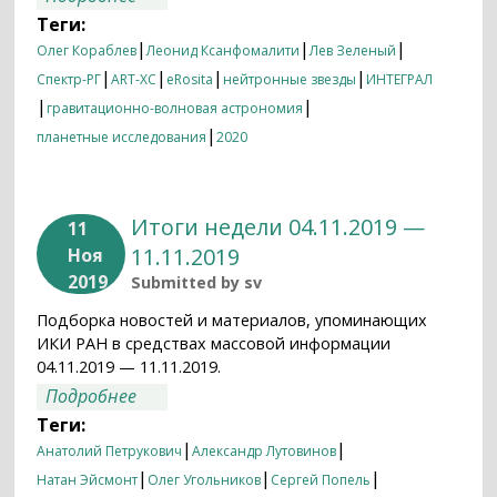
Теги:
|
|
|
Олег Кораблев
Леонид Ксанфомалити
Лев Зеленый
|
|
|
|
Спектр-РГ
ART-XC
eRosita
нейтронные звезды
ИНТЕГРАЛ
|
|
гравитационно-волновая астрономия
|
планетные исследования
2020
Итоги недели 04.11.2019 —
11
11.11.2019
Ноя
2019
Submitted by
sv
Подборка новостей и материалов, упоминающих
ИКИ РАН в средствах массовой информации
04.11.2019 — 11.11.2019.
о Итоги недели 04.11.2019 — 11.11.2019
Подробнее
Теги:
|
|
Анатолий Петрукович
Александр Лутовинов
|
|
|
Натан Эйсмонт
Олег Угольников
Сергей Попель