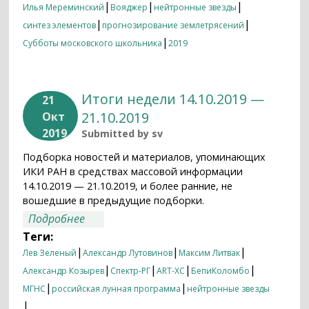
|
|
|
Илья Мереминский
Вояджер
нейтронные звезды
|
|
синтез элементов
прогнозирование землетрясений
|
Субботы московского школьника
2019
Итоги недели 14.10.2019 —
21
21.10.2019
Окт
2019
Submitted by
sv
Подборка новостей и материалов, упоминающих
ИКИ РАН в средствах массовой информации
14.10.2019 — 21.10.2019, и более ранние, не
вошедшие в предыдущие подборки.
о Итоги недели 14.10.2019 — 21.10.2019
Подробнее
Теги:
|
|
|
Лев Зеленый
Александр Лутовинов
Максим Литвак
|
|
|
|
Александр Козырев
Спектр-РГ
ART-XC
БепиКоломбо
|
|
МГНС
российская лунная программа
нейтронные звезды
|