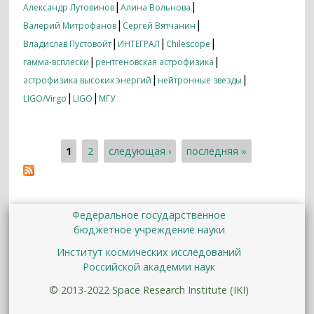
режиме «интернет-мессенджера»
|
|
Александр Лутовинов
Алина Вольнова
|
|
Валерий Митрофанов
Сергей Вятчанин
|
|
|
Владислав Пустовойт
ИНТЕГРАЛ
Chilescope
|
|
гамма-всплески
рентгеновская астрофизика
|
|
астрофизика высоких энергий
нейтронные звезды
|
|
LIGO/Virgo
LIGO
МГУ
1
2
следующая ›
последняя »
Страницы
Федеральное государственное
бюджетное учреждение науки
Институт космических исследований
Российской академии наук
© 2013-2022 Space Research Institute (IKI)