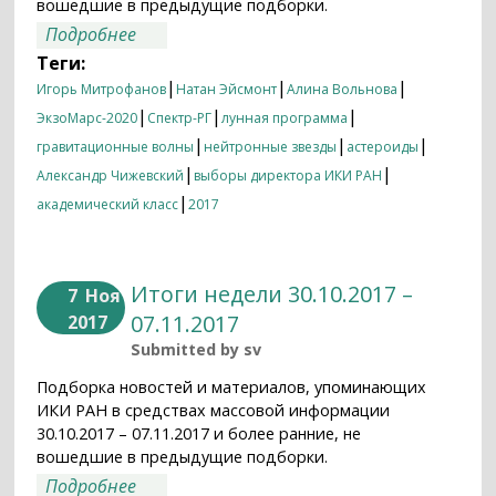
вошедшие в предыдущие подборки.
о Итоги недели 18.12.2017 – 25.12.2017
Подробнее
Теги:
|
|
|
Игорь Митрофанов
Натан Эйсмонт
Алина Вольнова
|
|
|
ЭкзоМарс-2020
Спектр-РГ
лунная программа
|
|
|
гравитационные волны
нейтронные звезды
астероиды
|
|
Александр Чижевский
выборы директора ИКИ РАН
|
академический класс
2017
Итоги недели 30.10.2017 –
7
Ноя
07.11.2017
2017
Submitted by
sv
Подборка новостей и материалов, упоминающих
ИКИ РАН в средствах массовой информации
30.10.2017 – 07.11.2017 и более ранние, не
вошедшие в предыдущие подборки.
о Итоги недели 30.10.2017 – 07.11.2017
Подробнее