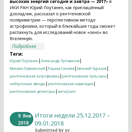
высоких энергий сегодня и завтра — 2017
» в
ИКИ РАН Юрий Поутанен, как приглашённый
докладчик, рассказал о рентгеновской
поляриметрии — перспективном методе
астрофизики, который в ближайшие годы сможет
распахнуть для исследований новое «окно» во
Вселенную.
о Рентгеновские «маяки» для
Подробнее
межпланетных путешествий:
Теги:
лаборатория фундаментальной и
|
|
Юрий Поутанен
Александр Лутовинов
прикладной рентгеновской
|
|
|
Михаил Павлинский
Рашид Сюняев
Евгений Чуразов
астрофизики открывается в ИКИ РАН
|
|
рентгеновская астрофизика
рентгеновские пульсары
|
|
нейтронные звезды
рентгеновская навигация
|
рентгеновские детекторы
мегагрант
Итоги недели 25.12.2017 –
9
Янв
09.01.2018
2018
Submitted by
sv