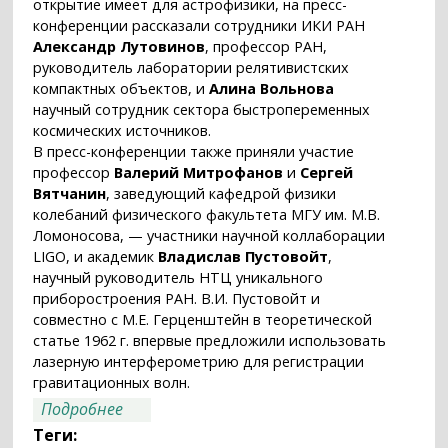
открытие имеет для астрофизики, на пресс-
конференции рассказали сотрудники ИКИ РАН
Александр Лутовинов
, профессор РАН,
руководитель лаборатории релятивистских
компактных объектов, и
Алина Вольнова
научный сотрудник сектора быстропеременных
космических источников.
В пресс-конференции также приняли участие
профессор
Валерий Митрофанов
и
Сергей
Вятчанин
, заведующий кафедрой физики
колебаний физического факультета МГУ им. М.В.
Ломоносова, — участники научной коллаборации
LIGO, и академик
Владислав Пустовойт
,
научный руководитель НТЦ уникального
приборостроения РАН. В.И. Пустовойт и
совместно с М.Е. Герценштейн в теоретической
статье 1962 г. впервые предложили использовать
лазерную интерферометрию для регистрации
гравитационных волн.
о От LIGO, «Интеграла» и «Ферми» к
Подробнее
сотням телескопов: астрономия в
Теги: