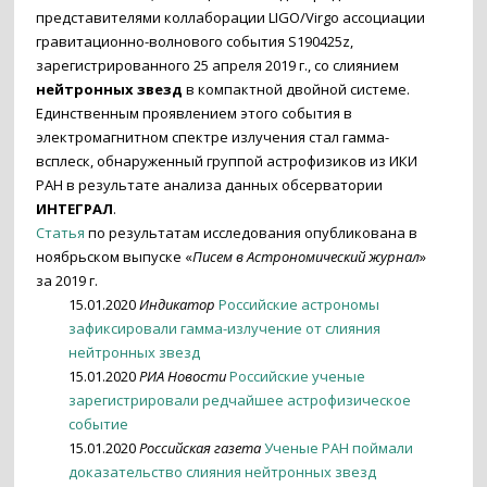
представителями коллаборации LIGO/Virgo ассоциации
гравитационно-волнового события S190425z,
зарегистрированного 25 апреля 2019 г., со слиянием
нейтронных звезд
в компактной двойной системе.
Единственным проявлением этого события в
электромагнитном спектре излучения стал гамма-
всплеск, обнаруженный группой астрофизиков из ИКИ
РАН в результате анализа данных обсерватории
ИНТЕГРАЛ
.
Статья
по результатам исследования опубликована в
ноябрьском выпуске «
Писем в Астрономический журнал
»
за 2019 г.
15.01.2020
Индикатор
Российские астрономы
зафиксировали гамма-излучение от слияния
нейтронных звезд
15.01.2020
РИА Новости
Российские ученые
зарегистрировали редчайшее астрофизическое
событие
15.01.2020
Российская газета
Ученые РАН поймали
доказательство слияния нейтронных звезд