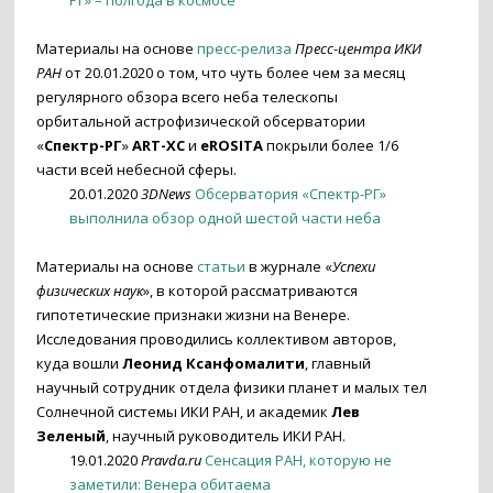
РГ» – полгода в космосе
Материалы на основе
пресс-релиза
Пресс-центра ИКИ
РАН
от 20.01.2020 о том, что чуть более чем за месяц
регулярного обзора всего неба телескопы
орбитальной астрофизической обсерватории
«
Спектр-РГ
»
ART-XC
и
eROSITA
покрыли более 1/6
части всей небесной сферы.
20.01.2020
3DNews
Обсерватория «Спектр-РГ»
выполнила обзор одной шестой части неба
Материалы на основе
статьи
в журнале «
Успехи
физических наук
», в которой рассматриваются
гипотетические признаки жизни на Венере.
Исследования проводились коллективом авторов,
куда вошли
Леонид Ксанфомалити
, главный
научный сотрудник отдела физики планет и малых тел
Солнечной системы ИКИ РАН, и академик
Лев
Зеленый
, научный руководитель ИКИ РАН.
19.01.2020
Pravda.ru
Сенсация РАН, которую не
заметили: Венера обитаема