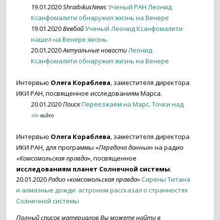
19.01.2020
ShraibikusNews
Ученый РАН Леонид
Ксанфомалити обнаружил жизнь на Венере
19.01.2020
Вевбай
Ученый Леонид Ксанфомалити
нашел на Венере жизнь
20.01.2020
Актуальные новости
Леонид
Ксанфомалити обнаружил жизнь на Венере
Интервью
Олега Кораблева
, заместителя директора
ИКИ РАН, посвященное исследованиям Марса.
20.01.2020
Поиск
Переезжаем на Марс. Точки над
«i»
видео
Интервью
Олега Кораблева
, заместителя директора
ИКИ РАН, для программы «
Передача данных
» на радио
«
Комсомольская правда
», посвященное
исследованиям планет Солнечной системы
.
20.01.2020
Радио «комсомольская правда»
Сирены Титана
и алмазные дожди: астроном рассказал о странностях
Солнечной системы
По
лный список материалов Вы можете найти в