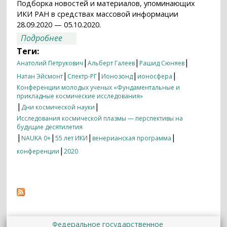
Подборка новостей и материалов, упоминающих
ИКИ РАН в средствах массовой информации
28.09.2020 — 05.10.2020.
о Итоги недели 28.09.2020 — 05.10.2020
Подробнее
Теги:
|
|
|
Анатолий Петрукович
Альберт Галеев
Рашид Сюняев
|
|
|
|
Натан Эйсмонт
Спектр-РГ
Ионозонд
ионосфера
Конференции молодых ученых «Фундаментальные и
прикладные космические исследования»
|
|
Дни космической науки
Исследования космической плазмы — перспективы на
будущие десятилетия
|
|
|
|
NAUKA 0+
55 лет ИКИ
венерианская программа
|
конференции
2020
Федеральное государственное