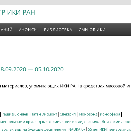
ТР ИКИ РАН
ВАНИЙ
АНОНСЫ
БИБЛИОТЕКА
СМИ ОБ ИКИ
8.09.2020 — 05.10.2020
и материалов, упоминающих ИКИ РАН в средствах массовой и
09.2020 — 05.10.2020
|
|
|
|
|
|
Рашид Сюняев
Натан Эйсмонт
Спектр-РГ
Ионозонд
ионосфера
|
ментальные и прикладные космические исследования»
Дни космическо
|
|
|
перспективы на будущие десятилетия
NAUKA 0+
55 лет ИКИ
венерианск