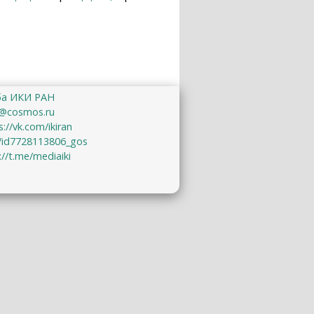
ба ИКИ РАН
@cosmos.ru
s://vk.com/ikiran
u/id7728113806_gos
://t.me/mediaiki