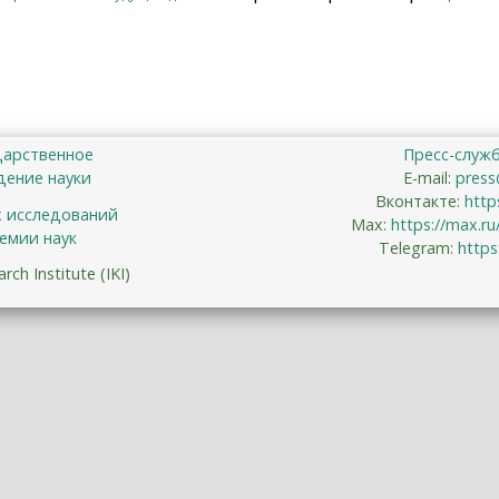
дарственное
Пресс-служ
ение науки
E-mail:
press
Вконтакте:
http
х исследований
Max:
https://max.r
емии наук
Telegram:
https
ch Institute (IKI)