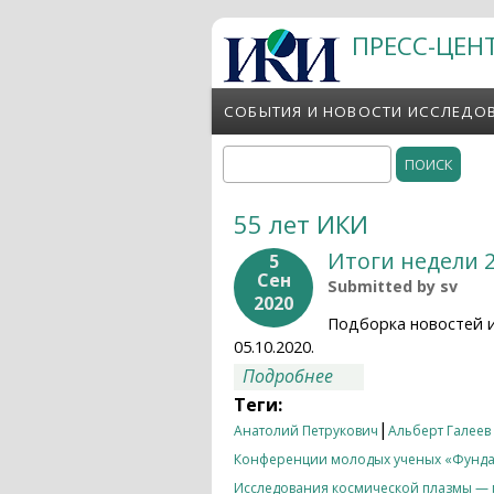
Перейти к основному содержанию
ПРЕСС-ЦЕН
СОБЫТИЯ И НОВОСТИ ИССЛЕДО
Поиск
Форма поиска
55 лет ИКИ
Итоги недели 2
5
Сен
Submitted by
sv
2020
Подборка новостей 
05.10.2020.
о Итоги недели 28.
Подробнее
Теги:
|
Анатолий Петрукович
Альберт Галеев
Конференции молодых ученых «Фунда
Исследования космической плазмы — 