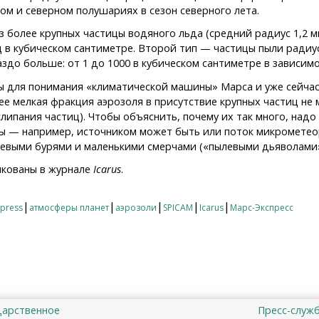
м и северном полушариях в сезон северного лета.
 более крупных частицы водяного льда (средний радиус 1,2 мик
иц в кубическом сантиметре. Второй тип — частицы пыли радиу
здо больше: от 1 до 1000 в кубическом сантиметре в зависимо
ы для понимания «климатической машины» Марса и уже сейчас
лее мелкая фракция аэрозоля в присутствие крупных частиц не
слипания частиц). Чтобы объяснить, почему их так много, над
цы — например, источником может быть или поток микрометео
левыми бурями и маленькими смерчами («пылевыми дьяволами»
икованы в журнале
Icarus
.
рса
|
|
|
|
|
xpress
атмосферы планет
аэрозоли
SPICAM
Icarus
Марс-Экспресс
дарственное
Пресс-служ