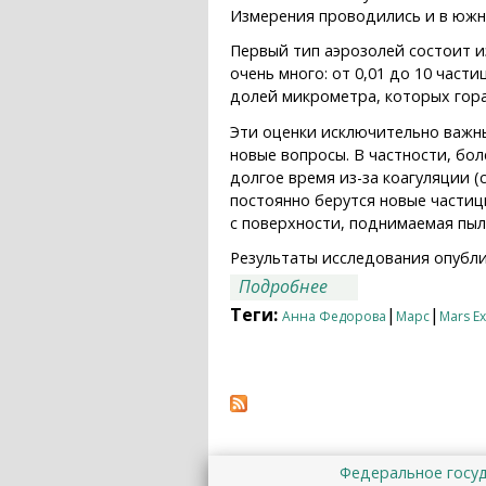
Измерения проводились и в южно
Первый тип аэрозолей состоит из
очень много: от 0,01 до 10 част
долей микрометра, которых гора
Эти оценки исключительно важн
новые вопросы. В частности, бо
долгое время из-за коагуляции (
постоянно берутся новые части
с поверхности, поднимаемая пы
Результаты исследования опубл
о Пыльное небо Ма
Подробнее
Теги:
|
|
Анна Федорова
Марс
Mars E
Федеральное госу