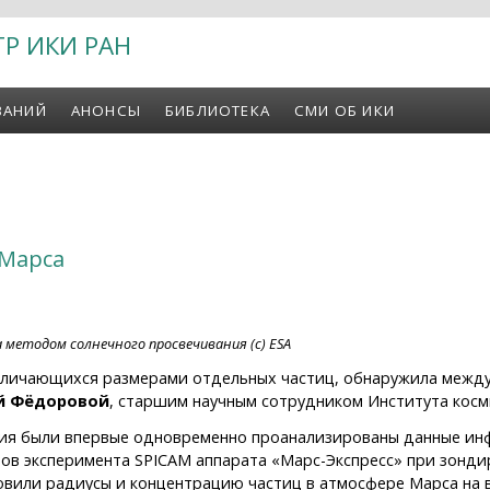
ТР ИКИ РАН
ВАНИЙ
АНОНСЫ
БИБЛИОТЕКА
СМИ ОБ ИКИ
 Марса
 методом солнечного просвечивания (с) ESA
отличающихся размерами отдельных частиц, обнаружила межд
й Фёдоровой
, старшим научным сотрудником Института косм
ия были впервые одновременно проанализированы данные ин
ов эксперимента SPICAM аппарата «Марс-Экспресс» при зонд
овили радиусы и концентрацию частиц в атмосфере Марса на в