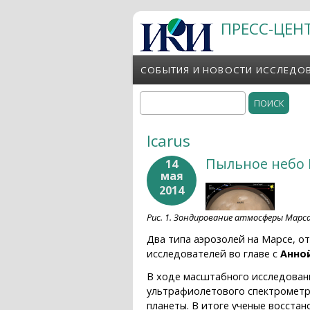
Перейти к основному содержанию
ПРЕСС-ЦЕН
СОБЫТИЯ И НОВОСТИ ИССЛЕДО
Поиск
Форма поиска
Icarus
Пыльное небо
14
мая
2014
Рис. 1. Зондирование атмосферы Марса
Два типа аэрозолей на Марсе, 
исследователей во главе с
Анно
В ходе масштабного исследован
ультрафиолетового спектрометр
планеты. В итоге ученые восстан