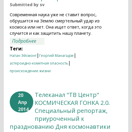
Submitted by
sv
Современная наука уже не ставит вопрос,
обрушится на Землю смертельный удар из
космоса или нет. Она ищет ответ, когда это
случится и как защитить нашу планету.
о Наука 2.0. Программа "Основной
Подробнее
элемент". Астероиды. Космические
Теги:
агрессоры
|
|
Натан Эйсмонт
Георгий Манагадзе
|
астероидно-кометная опасность
происхождение жизни
Телеканал "ТВ Центр"
20
КОСМИЧЕСКАЯ ГОНКА 2.0.
Апр
2014
Специальный репортаж,
приуроченный к
празднованию Дня космонавтики