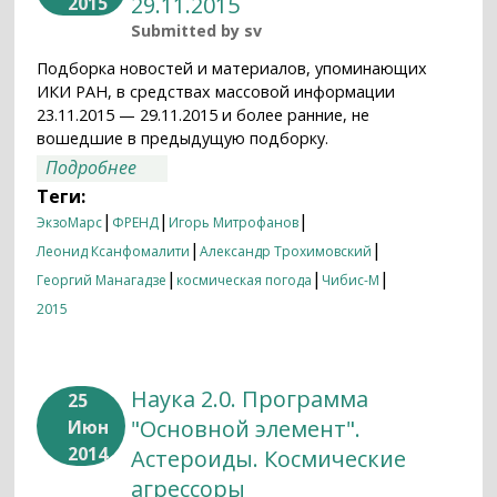
29.11.2015
2015
Submitted by
sv
Подборка новостей и материалов, упоминающих
ИКИ РАН, в средствах массовой информации
23.11.2015 — 29.11.2015 и более ранние, не
вошедшие в предыдущую подборку.
о Итоги недели 23.11.2015 — 29.11.2015
Подробнее
Теги:
|
|
|
ЭкзоМарс
ФРЕНД
Игорь Митрофанов
|
|
Леонид Ксанфомалити
Александр Трохимовский
|
|
|
Георгий Манагадзе
космическая погода
Чибис-М
2015
Наука 2.0. Программа
25
"Основной элемент".
Июн
2014
Астероиды. Космические
агрессоры