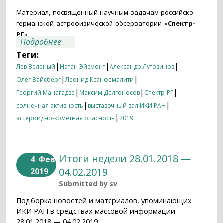
Материал, посвященный научным задачам российско-
германской астрофизической обсерватории «
Спектр-
РГ
».
о Итоги недели 04.03.2019 —11.03.2019
Подробнее
Теги:
|
|
|
Лев Зеленый
Натан Эйсмонт
Александр Лутовинов
|
|
Олег Вайсберг
Леонид Ксанфомалити
|
|
|
Георгий Манагадзе
Максим Долгоносов
Спектр-РГ
|
|
солнечная активность
выставочный зал ИКИ РАН
|
астероидно-кометная опасность
2019
Итоги недели 28.01.2018 —
4
Фев
04.02.2019
2019
Submitted by
sv
Подборка новостей и материалов, упоминающих
ИКИ РАН в средствах массовой информации
28.01.2018 — 04.02.2019.