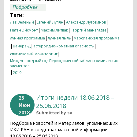
о Итоги недели 28.01.2018 — 04.02.2019
Подробнее
Теги:
|
|
|
Лев Зеленый
Евгений Лупян
Александр Лутовинов
|
|
|
Натан Эйсмонт
Максим Литвак
Георгий Манагадзе
|
|
лунная программа
лунная пыль
марсианская программа
|
|
|
Венера-Д
астероидно-кометная опасность
|
спутниковый мониторинг
Международный год Периодической таблицы химических
элементов
|
2019
Итоги недели 18.06.2018 –
25
25.06.2018
Июн
2018
Submitted by
sv
Подборка новостей и материалов, упоминающих
ИКИ РАН в средствах массовой информации
18.06.2018 – 25.06.2018.