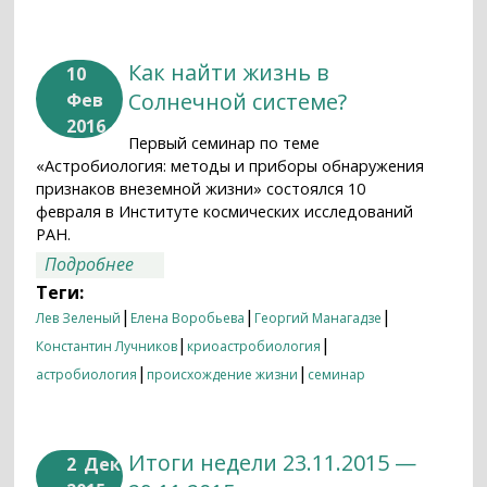
Как найти жизнь в
10
Солнечной системе?
Фев
2016
Первый семинар по теме
«Астробиология: методы и приборы обнаружения
признаков внеземной жизни» состоялся 10
февраля в Институте космических исследований
РАН.
о Как найти жизнь в Солнечной
Подробнее
системе?
Теги:
|
|
|
Лев Зеленый
Елена Воробьева
Георгий Манагадзе
|
|
Константин Лучников
криоастробиология
|
|
астробиология
происхождение жизни
семинар
Итоги недели 23.11.2015 —
2
Дек