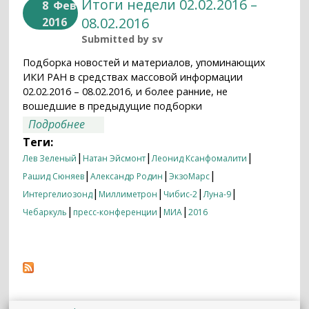
Итоги недели 02.02.2016 –
8
Фев
08.02.2016
2016
Submitted by
sv
Подборка новостей и материалов, упоминающих
ИКИ РАН в средствах массовой информации
02.02.2016 – 08.02.2016, и более ранние, не
вошедшие в предыдущие подборки
о Итоги недели 02.02.2016 – 08.02.2016
Подробнее
Теги:
|
|
|
Лев Зеленый
Натан Эйсмонт
Леонид Ксанфомалити
|
|
|
Рашид Сюняев
Александр Родин
ЭкзоМарс
|
|
|
|
Интергелиозонд
Миллиметрон
Чибис-2
Луна-9
|
|
|
Чебаркуль
пресс-конференции
МИА
2016