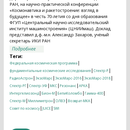
РАН, на научно-практической конференции
«Космонавтика и ракетостроение: взгляд в
будущее» в честь 70-летия со дня образования
ФГУП «Центральный научно-исследовательский
институт машиностроения» (ЦНИИмаш). Доклад
представил д.ф.-м.н. Александр Захаров, учёный
секретарь ИКИ РАН
о Фундаментальные космические
Подробнее
исследования: план на десятилетие
Теги:
|
Федеральная космическая программа
|
|
фундаментальные космические исследования
Спектр-Р
|
|
|
|
РадиоАстрон
ЭкзоМарс
ЭкзоМарс-2016
ЭкзоМарс-2018
|
|
|
|
|
Спектр-РГ
Спектр-УФ
МКС
Резонанс
АРКА
|
|
|
|
Интергелиозонд
Бион-М
БепиКоломбо
Гамма-400
|
|
|
|
Спектр-М
Миллиметрон
ОЛВЭ
Возврат-МКА
|
|
Совет по космосу
JUICE
SWI