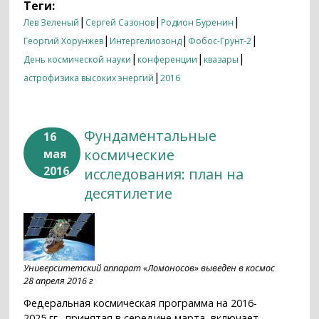
Теги:
|
|
|
Лев Зеленый
Сергей Сазонов
Родион Буренин
|
|
|
Георгий Хорунжев
Интергелиозонд
Фобос-Грунт-2
|
|
|
День космической науки
конференции
квазары
|
астрофизика высоких энергий
2016
Фундаментальные
16
космические
мая
2016
исследования: план на
десятилетие
Университетский аппарат «Ломоносов» выведен в космос
28 апреля 2016 г
Федеральная космическая программа на 2016-
2025 гг., принятая в середине марта, включает