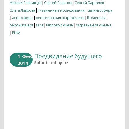
|
|
|
Михаил Ревнивцев
Сергей Сазонов
Сергей Барталев
|
|
Ольга Лаврова
плазменные исследования
магнитосфера
|
|
|
|
астросферы
рентгеновская астрофизика
Вселенная
|
|
|
реионизация
леса
Мировой океан
загрязнения океана
|
РНФ
Предвидение будущего
1
Фев
Submitted by
oz
2014