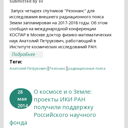
Submitted by
sv
Запуск четырех спутников "Резонанс" для
исследования внешнего радиационного пояса
Земли запланирован на 2017-2018 годы. Об этом
сообщил на международной конференции
КОСПАР в Москве доктор физико-математических
наук Анатолий Петрукович, работающий в
Институте космических исследований РАН.
о РФ в 2017-2018 годах планирует
Подробнее
запустить спутники для изучения
Теги:
радиационного пояса Земли
|
|
Анатолий Петрукович
Резонанс
радиационные пояса
О космосе и о Земле:
28
проекты ИКИ РАН
мая
2014
получили поддержку
Российского научного
фонда