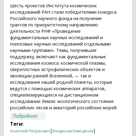
Шесть проектов Института космических
исследований РАН стали победителями конкурса
Российского научного фонда на получение
грантов по приоритетному направлению
деятельности РНФ «Проведение
фундаментальных научных исследований и
поисковых научных исследований отдельными
научными группами». Темы, получившие
поддержку, включают как фундаментальные
исследования космоса: космической плазмы,
сверхплотных астрофизических объектов и
эволюции ранней Вселенной, — так и
исследования нашей родной планеты, которые
ведутся с помощью космических аппаратов,
специализирующихся на дистанционном
исследовании Земли: экологического состояния
российских лесов и акваторий российских морей.
о О космосе и о Земле: проекты ИКИ РАН
Подробнее
получили поддержку Российского
Теги:
научного фонда
|
|
Анатолий Петрукович
Владислав Измоденов