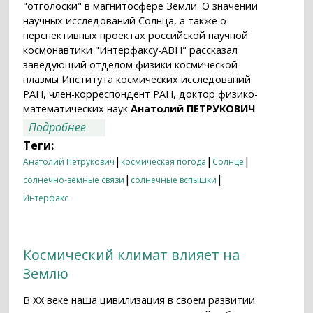
"отголоски" в магнитосфере Земли. О значении
научных исследований Солнца, а также о
перспективных проектах российской научной
космонавтики "Интерфаксу-АВН" рассказал
заведующий отделом физики космической
плазмы Института космических исследований
РАН, член-корреспондент РАН, доктор физико-
математических наук
Анатолий ПЕТРУКОВИЧ
.
о Член-корреспондент РАН Анатолий
Подробнее
Петрукович: "Российская наука сегодня
Теги:
не располагает собственными
|
|
|
Анатолий Петрукович
космическая погода
Солнце
космическими аппаратами для
|
|
солнечно-земные связи
солнечные вспышки
наблюдения за Солнцем"
Интерфакс
Космический климат влияет на
Землю
В XX веке наша цивилизация в своем развитии