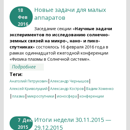
Новые задачи для малых
18
аппаратов
Фев
2016
Заседание секции «
Научные задачи
экспериментов по исследованию солнечно-
земных связей на микро-, нано- и пико-
спутниках
» состоялось 16 февраля 2016 года в
рамках одиннадцатой ежегодной конференции
«Физика плазмы в Солнечной системе».
о Новые задачи для малых аппаратов
Подробнее
Теги:
|
|
Анатолий Петрукович
Александр Чернышов
|
|
Алексей Криволуцкий
Александр Костров
Вадим Хоменко
|
|
|
|
плазма
микроспутники
ионосфера
конференции
Итоги недели 30.11.2015 —
7
Дек
29.12.2015
2015