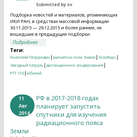
Submitted by
sv
Подборка новостей и материалов, упоминающих
ИКИ РАН, в средствах массовой информации
30.11.2015 — 29.12.2015 и более ранние, не
вошедшие в предыдущие подборки.
о Итоги недели 30.11.2015 — 29.12.2015
Подробнее
Теги:
|
|
|
Анатолий Петрукович
магнитное поле Земли
ЭкзоМарс
|
|
Звездный патруль
дистанционное зондирование
|
РТТ-150
юбилей
РФ в 2017-2018 годах
11
планирует запустить
Авг
2014
спутники для изучения
радиационного пояса
Земли