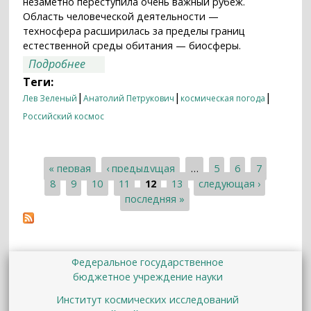
незаметно переступила очень важный рубеж.
Область человеческой деятельности —
техносфера расширилась за пределы границ
естественной среды обитания — биосферы.
о Космический климат влияет на Землю
Подробнее
Теги:
|
|
|
Лев Зеленый
Анатолий Петрукович
космическая погода
Российский космос
« первая
‹ предыдущая
…
5
6
7
Страницы
8
9
10
11
12
13
следующая ›
последняя »
Федеральное государственное
бюджетное учреждение науки
Институт космических исследований