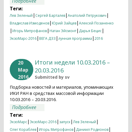
о Итоги недели 25.04.2016 – 04.05.2016
Подробнее
Теги:
|
|
|
Лев Зеленый
Сергей Барталев
Анатолий Петрукович
|
|
Владислав Измоденов
Юрий Зайцев
Алексей Позаненко
|
|
|
|
Игорь Митрофанов
Натан Эйсмонт
Дарья Бецис
|
|
|
ЭкзоМарс-2016
ВЕГА ДЗЗ
лунная программа
2016
Итоги недели 10.03.2016 –
20
20.03.2016
Мар
2016
Submitted by
sv
Подборка новостей и материалов, упоминающих
ИКИ РАН в средствах массовой информации
10.03.2016 – 20.03.2016.
о Итоги недели 10.03.2016 – 20.03.2016
Подробнее
Теги:
|
|
|
|
ЭкзоМарс
ЭкзоМарс-2016
запуск
Лев Зеленый
|
|
|
Олег Кораблев
Игорь Митрофанов
Даниил Родионов