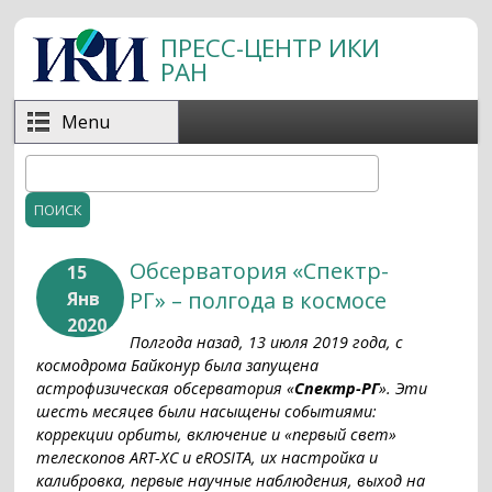
Перейти к основному содержанию
ПРЕСС-ЦЕНТР ИКИ
РАН
Menu
Поиск
Форма поиска
Обсерватория «Спектр-
15
РГ» – полгода в космосе
Янв
2020
Полгода назад, 13 июля 2019 года, с
космодрома Байконур была запущена
астрофизическая обсерватория «
Спектр-РГ
». Эти
шесть месяцев были насыщены событиями:
коррекции орбиты, включение и «первый свет»
телескопов ART-XC и eROSITA, их настройка и
калибровка, первые научные наблюдения, выход на