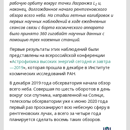
рабочую орбиту вокруг точки Лагранжа L
и,
2
наконец, долгожданное начало рентгеновского
обзора всего неба. На стадии летных калибровок и
первых научных наблюдений в ходе ежедневных
сеансов связи с борта космического аппарата
было принято 360 гигабайт научных данных с
помощью трех наземных станций.
Первые результаты этих наблюдений были
представлены на всероссийской конференции
«
Астрофизика высоких энергий сегодня и завтра
—2019
», которая прошла в декабре в Институте
космических исследований РАН.
8 декабря 2019 года обсерватория начала обзор
всего неба. Совершая по шесть оборотов в день
вокруг оси спутника, направленной на Солнце,
телескопы обсерватории уже к июню 2020 года
первый раз просканируют всю небесную сферу в
рентгеновских лучах, а всего за четыре года
планируется сделать восемь таких обзоров.