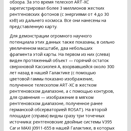
обзора. За это время телескоп ART-XC
зарегистрировал более 3 миллионов жестких
рентгеновских фотонов (с энергиями от 4 до 30
кэВ) из дальнего космоса. Все они нанесены на
представленную карту.
Для демонстрации огромного научного
потенциала этих данных также показаны, в сильно
увеличенном масштабе, два небольших
фрагмента этой карты. На первом из них (слева)
виден протяженный объект — горячий остаток
сверхновой Кассиопея А, взорвавшейся около 300
лет назад в нашей Галактике (с помощью
цветовой гаммы показано изображение,
полученное телескопом ART-XC в жестком
рентгеновском диапазоне, а с помощью контуров,
для сравнения — изображение в мягком
рентгеновском диапазоне, полученное ранее
германской обсерваторией ROSAT). На второй
площадке (справа) видны сразу три точечных
источника: рентгеновские двойные системы V395
Car и MAXI J0911-655 в нашей Галактике, в которых