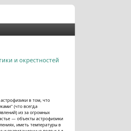
тики и окрестностей
 астрофизики в том, что
ками" (что всегда
влений) из за огромных
частье — объекты астрофизики
лениях, иметь температуры в
 и гравитационные поля и т.д.,