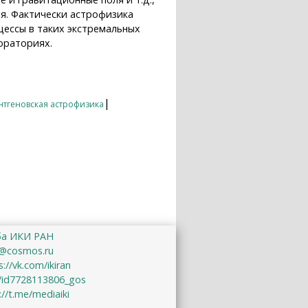
я. Фактически астрофизика
цессы в таких экстремальных
ораториях.
|
нтгеновская астрофизика
ба ИКИ РАН
@cosmos.ru
s://vk.com/ikiran
u/id7728113806_gos
://t.me/mediaiki