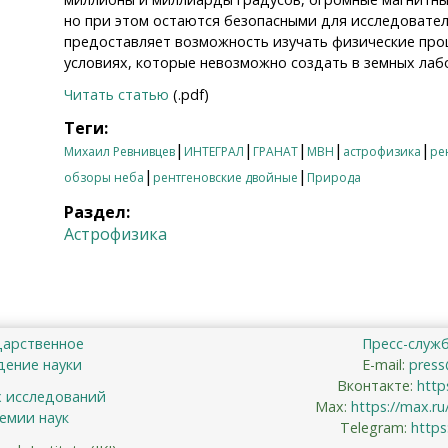
но при этом остаются безопасными для исследовател
предоставляет возможность изучать физические про
условиях, которые невозможно создать в земных лаб
Читать статью
(.pdf)
Теги:
|
|
|
|
|
Михаил Ревнивцев
ИНТЕГРАЛ
ГРАНАТ
МВН
астрофизика
ре
|
|
обзоры неба
рентгеновские двойные
Природа
Раздел:
Астрофизика
дарственное
Пресс-служ
ение науки
E-mail:
press
Вконтакте:
http
х исследований
Max:
https://max.r
емии наук
Telegram:
https