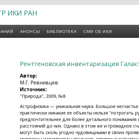
ТР ИКИ РАН
ВАНИЙ
АНОНСЫ
БИБЛИОТЕКА
СМИ ОБ ИКИ
Рентгеновская инвентаризация Галак
Автор:
М.Г. Ревнивцев
Источник:
"Природа", 2009, №8
Астрофизика — уникальная наука. Большое несчастье
практически никакие ее объекты нельзя "потрогать ру
предпочтительнее для более детального понимания я
расстояний до них. Однако в этом же и громадное с
могут быть сколь угодно чудовищными в своих прояв
миллионы и миллиарды градусов, огромные магнитные