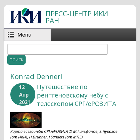
Перейти к основному содержанию
ПРЕСС-ЦЕНТР ИКИ
РАН
Menu
Поиск
Форма поиска
Konrad Dennerl
Путешествие по
12
рентгеновскому небу с
Апр
2021
телескопом СРГ/еРОЗИТА
Карта всего неба СРГ/еРОЗИТА © М.Гильфанов, Е.Чуразов
(от ИКИ), H.Brunner, J.Sanders (от МПЕ)