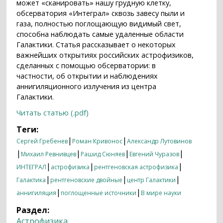
может «сканировать» нашу грудную клетку,
обсерватория «Интеграл» сквозь завесу пыли и
газа, полностью поглощающую видимый свет,
способна наблюдать самые удаленные области
Галактики. Статья рассказывает о некоторых
важнейших открытиях российских астрофизиков,
сделанных с помощью обсерватории: в
частности, об открытии и наблюдениях
аннигиляционного излучения из центра
Галактики.
Читать статью (.pdf)
Теги:
|
|
Сергей Гребенев
Роман Кривонос
Александр Лутовинов
|
|
|
|
Михаил Ревнивцев
Рашид Сюняев
Евгений Чуразов
|
|
|
ИНТЕГРАЛ
астрофизика
рентгеновская астрофизика
|
|
|
Галактика
рентгеновские двойные
центр Галактики
|
|
аннигиляция
поглощенные источники
В мире науки
Раздел:
Астрофизика