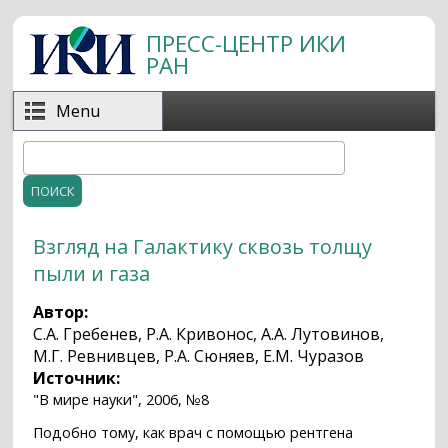
Перейти к основному содержанию
ПРЕСС-ЦЕНТР ИКИ
РАН
Menu
Поиск
Форма поиска
Взгляд на Галактику сквозь толщу
пыли и газа
Автор:
С.А. Гребенев, Р.А. Кривонос, А.А. Лутовинов,
М.Г. Ревнивцев, Р.А. Сюняев, Е.М. Чуразов
Источник:
"В мире науки", 2006, №8
Подобно тому, как врач с помощью рентгена