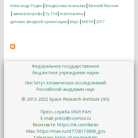
|
|
Александр Родин
Владислава Ананьева
Евгений Мысник
|
|
|
|
авиакатастрофа
Ту-154
экзопланеты
|
|
|
датчики звездной ориентации
Марс
МФТИ
2017
Федеральное государственное
бюджетное учреждение науки
Институт космических исследований
Российской академии наук
© 2013-2022 Space Research Institute (IKI)
Пресс-служба ИКИ РАН
E-mail:
press@cosmos.ru
Вконтакте:
https://vk.com/ikiran
Max:
https://max.ru/id7728113806_gos
Telegram:
https://t.me/mediaiki