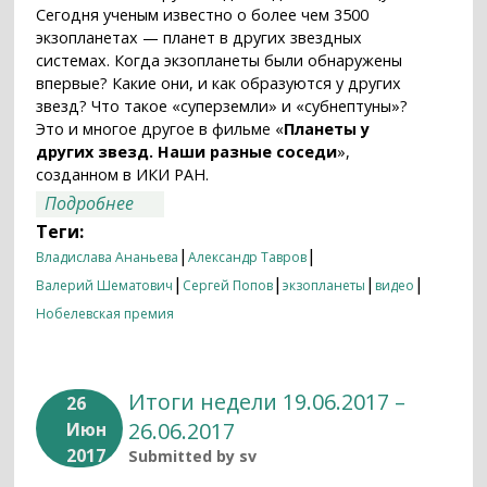
Сегодня ученым известно о более чем 3500
экзопланетах — планет в других звездных
системах. Когда экзопланеты были обнаружены
впервые? Какие они, и как образуются у других
звезд? Что такое «суперземли» и «субнептуны»?
Это и многое другое в фильме «
Планеты у
других звезд. Наши разные соседи
»,
созданном в ИКИ РАН.
о Планеты у других звёзд: наши разные
Подробнее
соседи
Теги:
|
|
Владислава Ананьева
Александр Тавров
|
|
|
|
Валерий Шематович
Сергей Попов
экзопланеты
видео
Нобелевская премия
Итоги недели 19.06.2017 –
26
26.06.2017
Июн
2017
Submitted by
sv