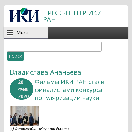
Перейти к основному содержанию
ПРЕСС-ЦЕНТР ИКИ
РАН
Menu
Поиск
Форма поиска
Владислава Ананьева
Фильмы ИКИ РАН стали
20
финалистами конкурса
Фев
2020
популяризации науки
(с) Фотография «Научная Россия»