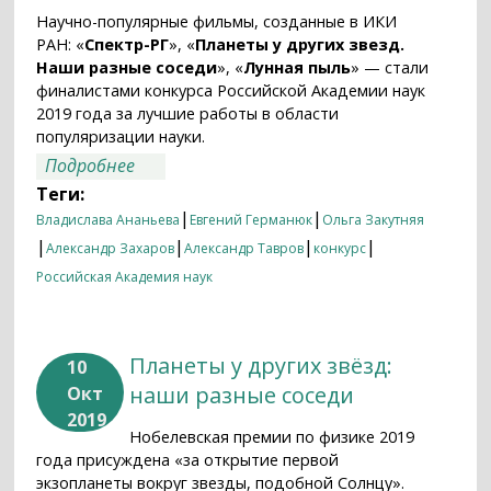
Научно-популярные фильмы, созданные в ИКИ
РАН: «
Спектр-РГ
», «
Планеты у других звезд.
Наши разные соседи
», «
Лунная пыль
» — стали
финалистами конкурса Российской Академии наук
2019 года за лучшие работы в области
популяризации науки.
о Фильмы ИКИ РАН стали финалистами
Подробнее
конкурса популяризации науки
Теги:
|
|
Владислава Ананьева
Евгений Германюк
Ольга Закутняя
|
|
|
|
Александр Захаров
Александр Тавров
конкурс
Российская Академия наук
Планеты у других звёзд:
10
наши разные соседи
Окт
2019
Нобелевская премии по физике 2019
года присуждена «за открытие первой
экзопланеты вокруг звезды, подобной Солнцу».