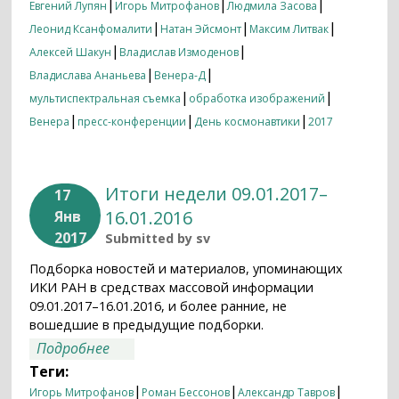
|
|
|
Евгений Лупян
Игорь Митрофанов
Людмила Засова
|
|
|
Леонид Ксанфомалити
Натан Эйсмонт
Максим Литвак
|
|
Алексей Шакун
Владислав Измоденов
|
|
Владислава Ананьева
Венера-Д
|
|
мультиспектральная съемка
обработка изображений
|
|
|
Венера
пресс-конференции
День космонавтики
2017
Итоги недели 09.01.2017–
17
16.01.2016
Янв
2017
Submitted by
sv
Подборка новостей и материалов, упоминающих
ИКИ РАН в средствах массовой информации
09.01.2017–16.01.2016, и более ранние, не
вошедшие в предыдущие подборки.
о Итоги недели 09.01.2017–16.01.2016
Подробнее
Теги:
|
|
|
Игорь Митрофанов
Роман Бессонов
Александр Тавров