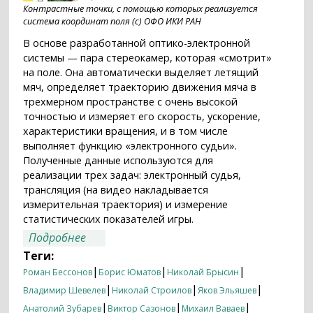
Контрастные точки, с помощью которых реализуется
система координат поля (с) ОФО ИКИ РАН
В основе разработанной оптико-электронной
системы — пара стереокамер, которая «смотрит»
на поле. Она автоматически выделяет летящий
мяч, определяет траекторию движения мяча в
трехмерном пространстве с очень высокой
точностью и измеряет его скорость, ускорение,
характеристики вращения, и в том числе
выполняет функцию «электронного судьи».
Полученные данные используются для
реализации трех задач: электронный судья,
трансляция (на видео накладывается
измерительная траектория) и измерение
статистических показателей игры.
о Система технического зрения для
Подробнее
бейсбола, разработанная в ИКИ РАН,
Теги:
«судит» чемпионат России
|
|
|
Роман Бессонов
Борис Юматов
Николай Брысин
|
|
|
Владимир Шевелев
Николай Строилов
Яков Эльяшев
|
|
|
Анатолий Зубарев
Виктор Сазонов
Михаил Ваваев