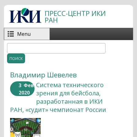
Перейти к основному содержанию
ПРЕСС-ЦЕНТР ИКИ
РАН
Menu
Поиск
Форма поиска
Владимир Шевелев
Система технического
3
Фев
зрения для бейсбола,
2020
разработанная в ИКИ
РАН, «судит» чемпионат России