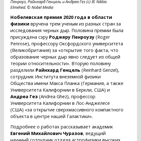
Пенроуз, Райнхард Генцель и Андреа Гез (c) Ill. Niklas
Elmehed. © Nobel Media
Нобелевская премия 2020 года в области
физики
вручена трем ученым из разных стран за
исследования черных дыр. Половина премии была
присуждена сэру
Роджеру Пенроузу
(Roger
Penrose), профессору Оксфордского университета
(Великобритания) за «открытие того факта, что
образование черных дыр явно следует из общей
теории относительности». Вторую половину
разделили
Райнхард Генцель
(Reinhard Genzel),
сотрудник Института внеземной физики
Общества имени Макса Планка (Германия, а также
Университета Калифорнии в Беркли, США) и
Андреа Гез
(Andrea Ghez), профессор
Университета Калифорнии в Лос-Анджелесе
(США) «за открытие сверхмассивного компактного
объекта в центре нашей Галактики».
Подробнее о работах рассказывает академик
Евгений Михайлович Чуразов
, ведущий
научный сотрудник отдела астрофизики высоких