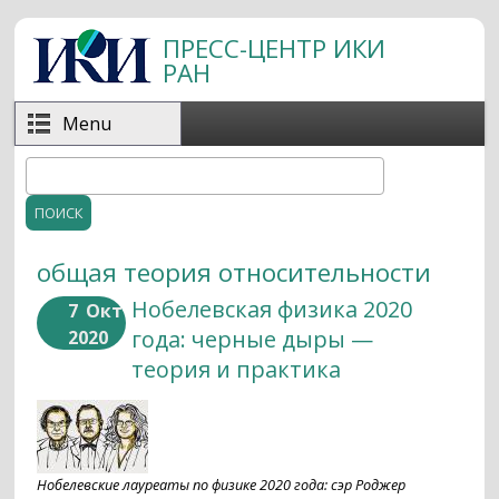
Перейти к основному содержанию
ПРЕСС-ЦЕНТР ИКИ
РАН
Menu
Поиск
Форма поиска
общая теория относительности
Нобелевская физика 2020
7
Окт
года: черные дыры —
2020
теория и практика
Нобелевские лауреаты по физике 2020 года: сэр Роджер