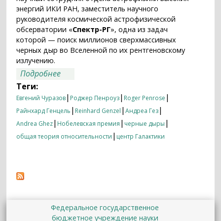
энергий ИКИ РАН, заместитель научного
руководителя космической астрофизической
обсерватории «
Спектр-РГ
», одна из задач
которой — поиск миллионов сверхмассивных
черных дыр во Вселенной по их рентгеновскому
излучению.
о Нобелевская физика 2020 года: черные
Подробнее
дыры — теория и практика
Теги:
|
|
|
Евгений Чуразов
Роджер Пенроуз
Roger Penrose
|
|
|
Райнхард Генцель
Reinhard Genzel
Андреа Гез
|
|
|
Andrea Ghez
Нобелевская премия
черные дыры
|
общая теория относительности
центр Галактики
Федеральное государственное
бюджетное учреждение науки