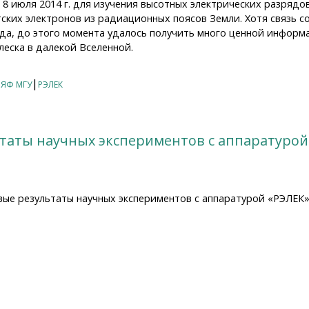
о 8 июля 2014 г. для изучения высотных электрических разряд
ских электронов из радиационных поясов Земли. Хотя связь 
да, до этого момента удалось получить много ценной информа
леска в далекой Вселенной.
ника «Вернов» на плазменной конференции в ИКИ
|
ЯФ МГУ
РЭЛЕК
таты научных экспериментов с аппаратурой 
вые результаты научных экспериментов с аппаратурой «РЭЛЕК»