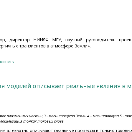
сор, директор НИИЯФ МГУ, научный руководитель проек
ергичных транзиентов в атмосфере Земли».
ты научных экспериментов с аппаратурой "РЭЛЕК" на спу
ЯФ МГУ
ия моделей описывает реальные явления в 
оток плазменных частиц 3 - магнитосфера Земли 4 – магнитопауза 5 - т
локализация тонких токовых слоев
ые адекватно описывают реальные процессы в тонких токовых