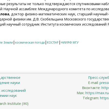
ьные результаты не только подтверждаются спутниковыми наб
0-й Научной ассамблее Международного комитета по исследов
алова
, доктор физико-математических наук, старший научный
дерной физики им. Д.В. Скобельцына Московского государствен
ий научный сотрудник Института космических исследований 
 моделей описывает реальные явления в магнитосфере Зе
|
|
|
ле Земли
космическая погода
КОСПАР
НИИЯФ МГУ
дарственное
Пресс-служ
ение науки
E-mail:
press
Вконтакте:
http
х исследований
Max:
https://max.r
емии наук
Telegram:
https
ch Institute (IKI)