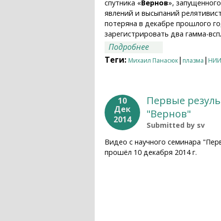
спутника «
Вернов
», запущенног
явлений и высыпаний релятивист
потеряна в декабре прошлого го
зарегистрировать два гамма-всп
о Результаты спут
Подробнее
Теги:
|
|
Михаил Панасюк
плазма
НИИ
Первые резуль
10
Дек
"Вернов"
2014
Submitted by
sv
Видео с научного семинара "Пер
прошёл 10 декабря 2014 г.