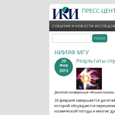
Перейти к основному содержанию
ПРЕСС-ЦЕН
СОБЫТИЯ И НОВОСТИ ИССЛЕДО
Поиск
Форма поиска
НИИЯФ МГУ
Результаты сп
20
Фев
2015
Десятая конференция «Физика плазмы 
20 февраля завершается десята
которой обсуждаются нерешенны
космической погоды и многие др