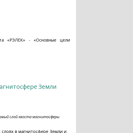
та «РЭЛЕК» - «Основные цели
тнике "Вернов"
магнитосфере Земли
оковый слой хвоста магнитосферы
 слоях в магнитосфере Земли и