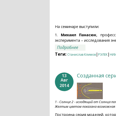
На семинаре выступили:
1.
Михаил Панасюк
, профес
эксперимента – исследования эн
о Первые результа
Подробнее
Теги:
|
|
Станислав Климов
РЭЛЕК
НИИ
Созданная сер
13
Авг
2014
1 - Солнце 2 - исходящий от Солнца п
Желтым цветом показана возможная 
Построена серия моделей, котор