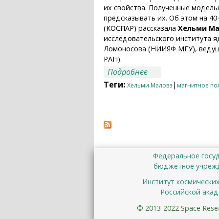
их свойства. Полученные модел
предсказывать их. Об этом на 4
(КОСПАР) рассказала
Хельми М
исследовательского института я
Ломоносова (НИИЯФ МГУ), ведущ
РАН).
о Созданная серия
Подробнее
Теги:
|
Хельми Малова
магнитное по
Федеральное госу
бюджетное учрежд
Институт космически
Российской акад
© 2013-2022 Space Resear