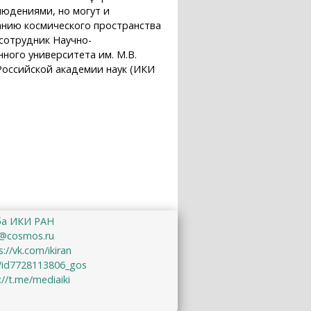
людениями, но могут и
анию космического пространства
 сотрудник Научно-
ного университета им. М.В.
Российской академии наук (ИКИ
мли
ба ИКИ РАН
@cosmos.ru
s://vk.com/ikiran
u/id7728113806_gos
://t.me/mediaiki