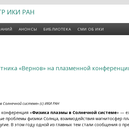
ТР ИКИ РАН
ВАНИЙ
АНОНСЫ
БИБЛИОТЕКА
СМИ ОБ ИКИ
утника «Вернов» на плазменной конференци
в Солнечной системе» (с) ИКИ РАН
я конференция «
Физика плазмы в Солнечной системе
» — е
е проблемы физики Солнца, взаимодействия магнитосфер пла
угие. В этом году одной из главных тем стали сообщения о п