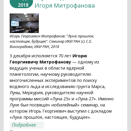
Игоря Митрофанова
2018
Игорь Георгиевич Митрофанов: "Луна: прошлое,
настоящее, будущее". Семинар ИКИ РАН (с) С.Е.
Виноградова, ИКИ РАН, 2018
3 декабря исполняется 70 лет
Игорю
Георгиевичу Митрофанову
— одному из
ведущих ученых в области ядерной
планетологии, научному руководителю
многочисленных экспериментов по поиску
водяного льда и исследованию грунта Марса,
Луны, Меркурия, руководителю научной
программы миссий «Луна-25» и «Луна-27». Именно
Луне был посвящён «юбилейный» семинар, на
котором Игорь Георгиевич выступил с докладом
«Луна: прошлое, настоящее, будущее».
о «Лунная диагональ» Игоря
Подробнее
Митрофанова