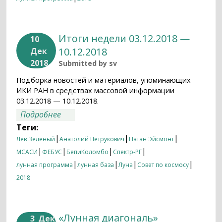
Итоги недели 03.12.2018 —
10
10.12.2018
Дек
2018
Submitted by
sv
Подборка новостей и материалов, упоминающих
ИКИ РАН в средствах массовой информации
03.12.2018 — 10.12.2018.
о Итоги недели 03.12.2018 — 10.12.2018
Подробнее
Теги:
|
|
|
Лев Зеленый
Анатолий Петрукович
Натан Эйсмонт
|
|
|
|
МСАСИ
ФЕБУС
БепиКоломбо
Спектр-РГ
|
|
|
|
лунная программа
лунная база
Луна
Совет по космосу
2018
«Лунная диагональ»
3
Дек