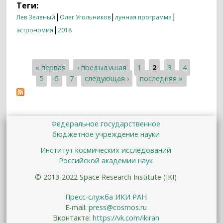
Теги:
|
|
|
Лев Зеленый
Олег Угольников
лунная программа
|
астрономия
2018
« первая
‹ предыдущая
1
2
3
4
Страницы
5
6
7
следующая ›
последняя »
Федеральное государственное
бюджетное учреждение науки
Институт космических исследований
Российской академии наук
© 2013-2022 Space Research Institute (IKI)
Пресс-служба ИКИ РАН
E-mail:
press@cosmos.ru
Вконтакте:
https://vk.com/ikiran