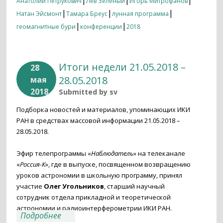
|
|
|
Анатолий Петрукович
Лев Зеленый
Игорь Митрофанов
|
|
|
Натан Эйсмонт
Тамара Бреус
лунная программа
|
|
геомагнитные бури
конференции
2018
Итоги недели 21.05.2018 –
28
28.05.2018
мая
2018
Submitted by
sv
Подборка новостей и материалов, упоминающих ИКИ
РАН в средствах массовой информации 21.05.2018 –
28.05.2018.
Эфир телепрограммы «
Наблюдатель
» на телеканале
«
Россия-К
», где в выпуске, посвященном возвращению
уроков астрономии в школьную программу, принял
участие
Олег Угольников
, старший научный
сотрудник отдела прикладной и теоретической
астрономии и радиоинтерферометрии ИКИ РАН.
о Итоги недели 21.05.2018 – 28.05.2018
Подробнее