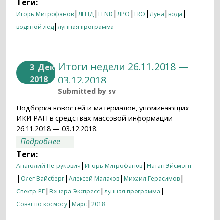
Теги:
|
|
|
|
|
|
|
Игорь Митрофанов
ЛЕНД
LEND
ЛРО
LRO
Луна
вода
|
водяной лед
лунная программа
Итоги недели 26.11.2018 —
3
Дек
03.12.2018
2018
Submitted by
sv
Подборка новостей и материалов, упоминающих
ИКИ РАН в средствах массовой информации
26.11.2018 — 03.12.2018.
о Итоги недели 26.11.2018 — 03.12.2018
Подробнее
Теги:
|
|
Анатолий Петрукович
Игорь Митрофанов
Натан Эйсмонт
|
|
|
|
Олег Вайсберг
Алексей Малахов
Михаил Герасимов
|
|
|
Спектр-РГ
Венера-Экспресс
лунная программа
|
|
Совет по космосу
Марс
2018