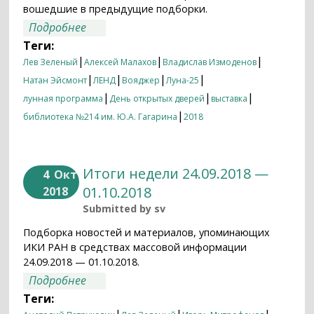
вошедшие в предыдущие подборки.
о Итоги недели 01.10.2018 — 08.10.2018
Подробнее
Теги:
|
|
|
Лев Зеленый
Алексей Малахов
Владислав Измоденов
|
|
|
|
Натан Эйсмонт
ЛЕНД
Вояджер
Луна-25
|
|
|
лунная программа
День открытых дверей
выставка
|
библиотека №214 им. Ю.А. Гагарина
2018
Итоги недели 24.09.2018 —
4
Окт
01.10.2018
2018
Submitted by
sv
Подборка новостей и материалов, упоминающих
ИКИ РАН в средствах массовой информации
24.09.2018 — 01.10.2018.
о Итоги недели 24.09.2018 — 01.10.2018
Подробнее
Теги: