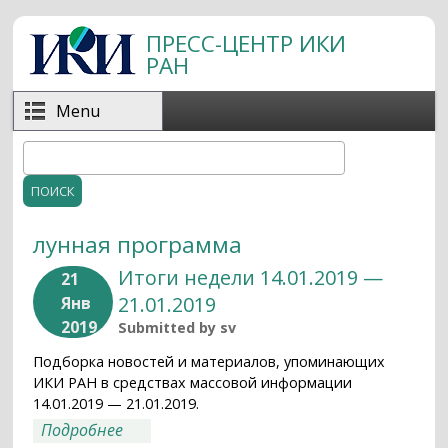
Перейти к основному содержанию
ПРЕСС-ЦЕНТР ИКИ
РАН
Menu
Поиск
Форма поиска
лунная программа
Итоги недели 14.01.2019 —
21
21.01.2019
Янв
2019
Submitted by
sv
Подборка новостей и материалов, упоминающих
ИКИ РАН в средствах массовой информации
14.01.2019 — 21.01.2019.
о Итоги недели 14.01.2019 — 21.01.2019
Подробнее