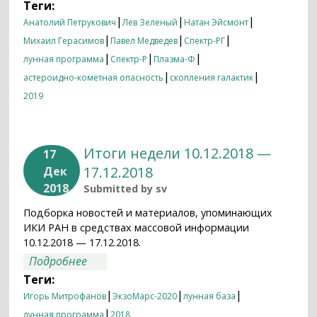
Теги:
|
|
|
Анатолий Петрукович
Лев Зеленый
Натан Эйсмонт
|
|
|
Михаил Герасимов
Павел Медведев
Спектр-РГ
|
|
|
лунная программа
Спектр-Р
Плазма-Ф
|
|
астероидно-кометная опасность
скопления галактик
2019
Итоги недели 10.12.2018 —
17
17.12.2018
Дек
2018
Submitted by
sv
Подборка новостей и материалов, упоминающих
ИКИ РАН в средствах массовой информации
10.12.2018 — 17.12.2018.
о Итоги недели 10.12.2018 — 17.12.2018
Подробнее
Теги:
|
|
|
Игорь Митрофанов
ЭкзоМарс-2020
лунная база
|
лунная программа
2018