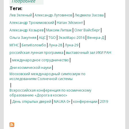
о Итоги недели 07.10.2019 — 14.10.2019
Подробнее
Теги:
|
|
|
Лев Зеленый
Александр Лутовинов
Людмила Засова
|
|
Александр Трохимовский
Натан Эйсмонт
|
|
|
Александр Козырев
Максим Литвак
Олег Вайсберг
|
|
|
|
|
Ольга Закутняя
АЦС
TGO
ЭкзоМарс-2016
Венера-Д
|
|
|
|
МГНС
БепиКоломбо
Луна-28
Луна-29
|
российская лунная программа
выставочный зал ИКИ РАН
|
|
международное сотрудничество
|
Дни космической науки
Московский международный симпозиум по
исследованиям Солнечной системы
|
Всероссийская конференция по космическому
образованию «Дорога в космос»
|
|
|
|
День открытых дверей
NAUKA 0+
конференции
2019