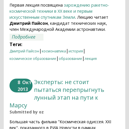
Первая лекция посвящена
зарождению ракетно-
космической техники в XX веке и первым
искусственным спутникам Земли
. Лекцию читает
Дмитрий Пайсон
, кандидат технических наук,
член Международной Академии астронавтики.
о История и практика космической
Подробнее
деятельности: первая лекция
Теги:
|
|
|
Дмитрий Пайсон
космонавтика
история
|
|
космическое образование
образование
лекция
Эксперты: не стоит
8
Окт
пытаться перепрыгнуть
2013
лунный этап на пути к
Марсу
Submitted by
oz
Большая часть фильма "Космическая одиссея. XXI
век", показанного в РИА Новости в рамках