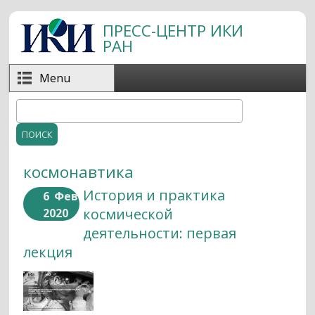
Перейти к основному содержанию
ПРЕСС-ЦЕНТР ИКИ
РАН
Menu
Поиск
Форма поиска
космонавтика
История и практика
6
Фев
космической
2020
деятельности: первая
лекция