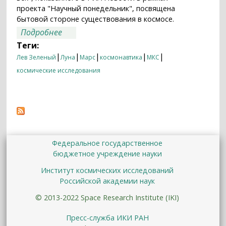
проекта "Научный понедельник", посвящена
бытовой стороне существования в космосе.
о Эксперты: не стоит пытаться
Подробнее
перепрыгнуть лунный этап на пути к
Теги:
Марсу
|
|
|
|
|
Лев Зеленый
Луна
Марс
космонавтика
МКС
космические исследования
Федеральное государственное
бюджетное учреждение науки
Институт космических исследований
Российской академии наук
© 2013-2022 Space Research Institute (IKI)
Пресс-служба ИКИ РАН