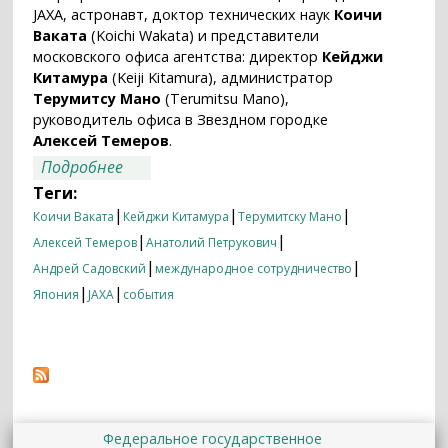
JAXA, астронавт, доктор технических наук
Коичи
Ваката
(Koichi Wakata) и представители
московского офиса агентства: директор
Кейджи
Китамура
(Keiji Kitamura), администратор
Терумитсу Мано
(Terumitsu Mano),
руководитель офиса в Звездном городке
Алексей Темеров
.
о Делегация JAXA посетила ИКИ РАН
Подробнее
Теги:
|
|
|
Коичи Ваката
Кейджи Китамура
Терумитску Мано
|
|
Алексей Темеров
Анатолий Петрукович
|
|
Андрей Садовский
международное сотрудничество
|
|
Япония
JAXA
события
Федеральное государственное