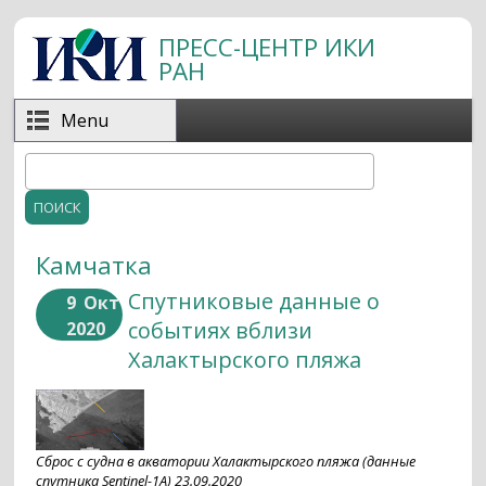
Перейти к основному содержанию
ПРЕСС-ЦЕНТР ИКИ
РАН
Menu
Поиск
Форма поиска
Камчатка
Спутниковые данные о
9
Окт
событиях вблизи
2020
Халактырского пляжа
Сброс с судна в акватории Халактырского пляжа (данные
спутника Sentinel-1A) 23.09.2020