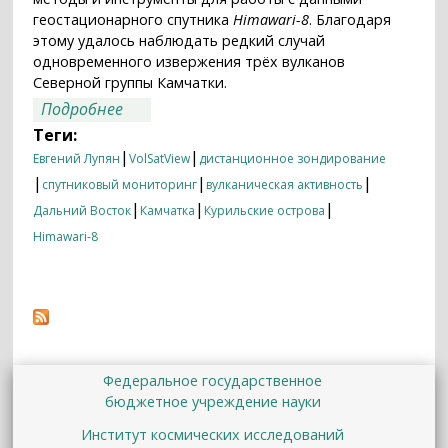
геостационарного спутника
Himawari-8
. Благодаря
этому удалось наблюдать редкий случай
одновременного извержения трёх вулканов
Северной группы Камчатки.
о Система мониторинга вулканов
Подробнее
Камчатки и Курил позволяет
Теги:
оперативно оценивать параметры
|
|
Евгений Лупян
VolSatView
дистанционное зондирование
извержений
|
|
|
спутниковый мониторинг
вулканическая активность
|
|
|
Дальний Восток
Камчатка
Курильские острова
Himawari-8
Федеральное государственное
бюджетное учреждение науки
Институт космических исследований