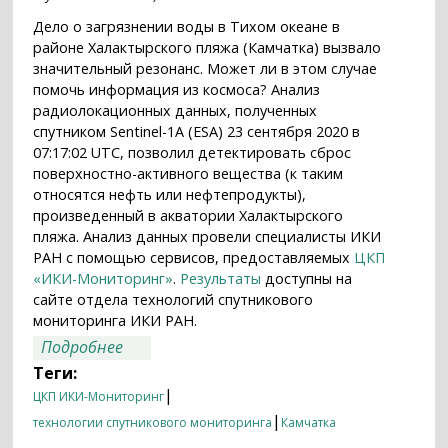
Дело о загрязнении воды в Тихом океане в
районе Халактырского пляжа (Камчатка) вызвало
значительный резонанс. Может ли в этом случае
помочь информация из космоса? Анализ
радиолокационных данных, полученных
спутником Sentinel-1A (ESA) 23 сентября 2020 в
07:17:02 UTC, позволил детектировать сброс
поверхностно-активного вещества (к таким
относятся нефть или нефтепродукты),
произведенный в акватории Халактырского
пляжа. Анализ данных провели специалисты ИКИ
РАН с помощью сервисов, предоставляемых
ЦКП
«ИКИ-Мониторинг»
.
Результаты
доступны на
сайте отдела технологий спутникового
мониторинга ИКИ РАН.
о Спутниковые данные о событиях
Подробнее
вблизи Халактырского пляжа
Теги:
|
ЦКП ИКИ-Мониторинг
|
технологии спутникового мониторинга
Камчатка