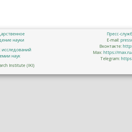
дарственное
Пресс-служ
ение науки
E-mail:
press
Вконтакте:
http
х исследований
Max:
https://max.r
емии наук
Telegram:
https
ch Institute (IKI)