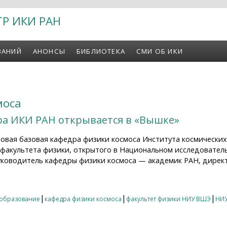
ТР ИКИ РАН
ВАНИЙ
АНОНСЫ
БИБЛИОТЕКА
СМИ ОБ ИКИ
моса
ра ИКИ РАН открывается в «Вышке»
новая базовая кафедра физики космоса Института космически
 факультета физики, открытого в Национальном исследовате
уководитель кафедры физики космоса — академик РАН, дирек
 ИКИ РАН открывается в «Вышке»
|
|
|
образование
кафедра физики космоса
факультет физики НИУ ВШЭ
НИ