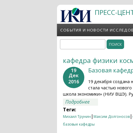
Перейти к основному содержанию
ПРЕСС-ЦЕН
СОБЫТИЯ И НОВОСТИ ИССЛЕДО
Поиск
Форма поиска
кафедра физики кос
Базовая кафед
19
Дек
2016
19 декабря создана 
стала частью нового
школа экономики» (НИУ ВШЭ). Р
о Базовая кафедра
Подробнее
Теги:
|
|
Михаил Трунин
Максим Долгоносов
базовые кафедры