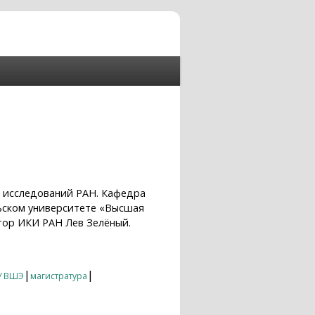
х исследований РАН. Кафедра
льском университете «Высшая
тор ИКИ РАН Лев Зелёный.
|
|
У ВШЭ
магистратура