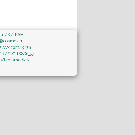
ба ИКИ РАН
@cosmos.ru
s://vk.com/ikiran
u/id7728113806_gos
://t.me/mediaiki