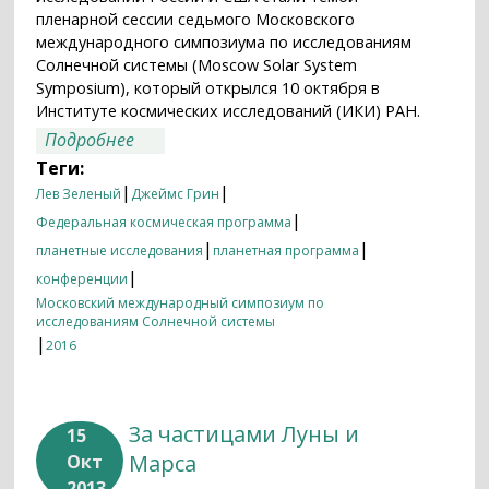
пленарной сессии седьмого Московского
международного симпозиума по исследованиям
Солнечной системы (Moscow Solar System
Symposium), который открылся 10 октября в
Институте космических исследований (ИКИ) РАН.
о В Москве открылся седьмой
Подробнее
Международный Симпозиум по
Теги:
исследованиям Солнечной системы
|
|
Лев Зеленый
Джеймс Грин
|
Федеральная космическая программа
|
|
планетные исследования
планетная программа
|
конференции
Московский международный симпозиум по
исследованиям Солнечной системы
|
2016
За частицами Луны и
15
Марса
Окт
2013