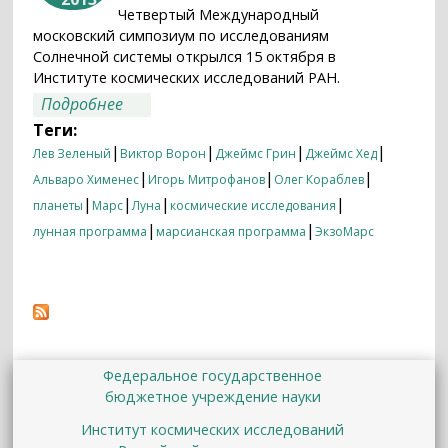
Четвертый Международный
московский симпозиум по исследованиям
Солнечной системы открылся 15 октября в
Институте космических исследований РАН.
о За частицами Луны и Марса
Подробнее
Теги:
|
|
|
|
Лев Зеленый
Виктор Ворон
Джеймс Грин
Джеймс Хед
|
|
|
Альваро Хименес
Игорь Митрофанов
Олег Кораблев
|
|
|
|
планеты
Марс
Луна
космические исследования
|
|
лунная программа
марсианская программа
ЭкзоМарс
Федеральное государственное
бюджетное учреждение науки
Институт космических исследований