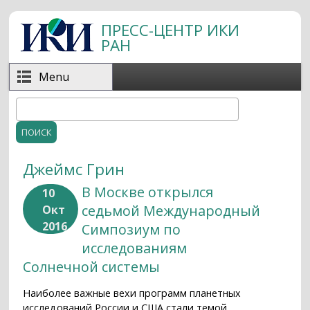
Перейти к основному содержанию
ПРЕСС-ЦЕНТР ИКИ
РАН
Menu
Поиск
Форма поиска
Джеймс Грин
В Москве открылся
10
седьмой Международный
Окт
2016
Симпозиум по
исследованиям
Солнечной системы
Наиболее важные вехи программ планетных
исследований России и США стали темой