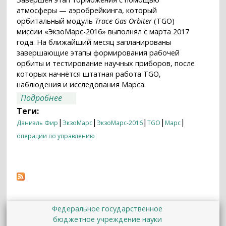
атмосферы — аэробрейкинга, который
орбитальный модуль
Trace Gas Orbiter
(TGO)
миссии «ЭкзоМарс-2016» выполнял с марта 2017
года. На ближайший месяц запланированы
завершающие этапы формирования рабочей
орбиты и тестирование научных приборов, после
которых начнётся штатная работа TGO,
наблюдения и исследования Марса.
о «Наступает время думать о науке»
Подробнее
Теги:
|
|
|
|
|
Даниэль Фир
ЭкзоМарс
ЭкзоМарс-2016
TGO
Марс
операции по управлению
Федеральное государственное
бюджетное учреждение науки