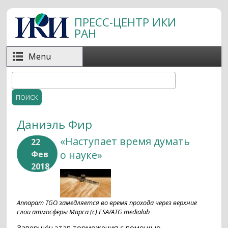
Перейти к основному содержанию
ПРЕСС-ЦЕНТР ИКИ
РАН
Menu
Поиск
Форма поиска
Даниэль Фир
«Наступает время думать
22
о науке»
Фев
2018
Аппарат TGO замедляется во время прохода через верхние
слои атмосферы Марса (с) ESA/ATG medialab
Завершён этап торможения с помощью