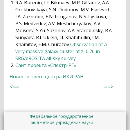
R.A. Burenin, I.F. Bikmaev, M.R. Gilfanov, A.A.
Grokhovskaya, S.N. Dodonov, M.V. Eselevich,
I.A. Zaznobin, E.N. Irtuganov, N.S. Lyskova,
P.S. Medvedev, A.V. Meshcheryakov, A.V.
Moiseev, S.Yu. Sazonov, A.A. Starobinsky, R.A.
Sunyaev, R.I. Uklein, I.I. Khabibullin, I.M.
Khamitov, E.M. Churazov
Observation of a
very massive galaxy cluster at z=0.76 in
SRG/eROSITA all-sky survey
Сайт проекта «Спектр-РГ»
Новости пресс-центра ИКИ РАН
<==
==>
Федеральное государственное
бюджетное учреждение науки