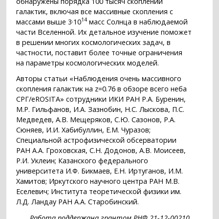
обнаружены порядка 100 тысяч скоплений
галактик, включая все массивные скопления с
14
массами выше 3·10
масс Солнца в наблюдаемой
части Вселенной. Их детальное изучение поможет
в решении многих космологических задач, в
частности, поставит более точные ограничения
на параметры космологических моделей.
Авторы статьи «Наблюдения очень массивного
скопления галактик на z=0.76 в обзоре всего неба
СРГ/eROSITA» сотрудники ИКИ РАН Р.А. Буренин,
М.Р. Гильфанов, И.А. Зазнобин, Н.С. Лыскова, П.С.
Медведев, А.В. Мещеряков, С.Ю. Сазонов, Р.А.
Сюняев, И.И. Хабибуллин, Е.М. Чуразов;
Специальной астрофизической обсерватории
РАН А.А. Гроховская, С.Н. Додонов, А.В. Моисеев,
Р.И. Уклеин; Казанского федерального
университета И.Ф. Бикмаев, Е.Н. Иртуганов, И.М.
Хамитов; Иркутского научного центра РАН М.В.
Еселевич; Института теоретической физики им.
Л.Д. Ландау РАН А.А. Старобинский.
Работа поддержана грантом РНФ 21-12-00210.