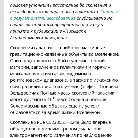
помогла уточнить расстояние до скопления и
исследовать входящие в него галактики.
Статья
с результатами исследования
опубликована на
сайте электронных препринтов arxiv.org и
принята к публикации в «Письмах в
Астрономический журнал».
Скопления галактик — наиболее массивные
гравитационно-связанные объекты во Вселенной.
Они представляют собой сгущение темной
материи, заполненное галактиками и горячим
межгалактическим газом, видимым в
рентгеновском диапазоне, а также по искажению
спектра реликтового излучения (эффект Сюняева-
Зельдовича). Полные массы скоплений галактик
15
могут достигать 10
масс Солнца и больше.
Более массивные объекты еще не успели
образоваться за время жизни Вселенной.
Cкопление SRGe CL2305.2—2248 было впервые
обнаружено в миллиметровом диапазоне
электромагнитного излучения по наблюдению