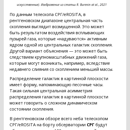
искусственные). Изображение из статьи R. Burenin at al., 2021
По данным телескопа СРГ/eROSITA, в
рентгеновском диапазоне центральная часть
скопления выглядит возмущенной. Это может
быть результатом воздействия всплывающих
пузырей газа, которые «надуваются» активным
ядром одной из центральных галактик скопления.
Другой вариант объяснения — это может быть
следствием крупномасштабных движений газа,
которые могут возникать, например, вследствие
недавнего слияния со скоплением меньшей массы.
Распределение галактик в картинной плоскости
имеет форму, напоминающую песочные часы.
Такая сильная центральная асимметрия
распределения галактик в картинной плоскости
может говорить о сложном динамическом
состоянии скопления.
В рентгеновском обзоре всего неба телескопом
СРГ/eROSITA на борту обсерватории
СРГ
будут