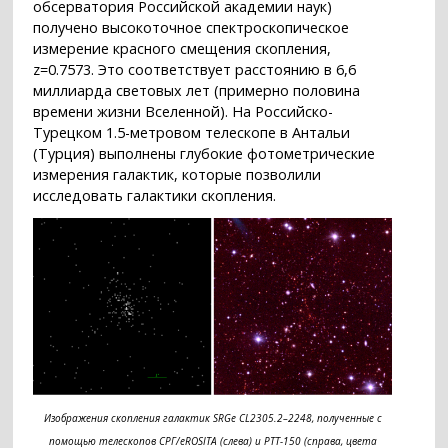
обсерватория Российской академии наук)
получено высокоточное спектроскопическое
измерение красного смещения скопления,
z=0.7573. Это соответствует расстоянию в 6,6
миллиарда световых лет (примерно половина
времени жизни Вселенной). На Российско-
Турецком 1.5-метровом телескопе в Антальи
(Турция) выполнены глубокие фотометрические
измерения галактик, которые позволили
исследовать галактики скопления.
Изображения скопления галактик SRGe CL2305.2–2248, полученные с
помощью телескопов СРГ/eROSITA (слева) и РТТ-150 (справа, цвета