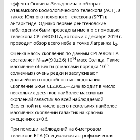
эффекта Сюняева-Зельдовича в обзорах
Атакамского космологического телескопа (ACT), а
также Южного полярного телескопа (SPT) в
Антарктиде. Однако первые рентгеновские
наблюдения были проведены именно с помощью
телескопа СРГ/eROSITA, который с декабря 2019 г.
проводит обзор всего неба в точке Лагранжа L
.
2
Оценка массы скопления по данным СРГ/eROSITA
14
составляет M
=(9.0±2.6)·10
масс Солнца. Такие
500
15
массивные объекты (с массами порядка 10
солнечных) очень редки и заслуживают
дальнейшего подробного исследования.
Скопление SRGe CL2305.2—2248 входит в число
нескольких десятков наиболее массивных
скоплений галактик во всей наблюдаемой
Вселенной и в число всего нескольких наиболее
массивных скоплений галактик на красных
смещениях z>0.6.
При помощи наблюдений на 6-метровом
телескопе БТА (Специальная астрофизическая