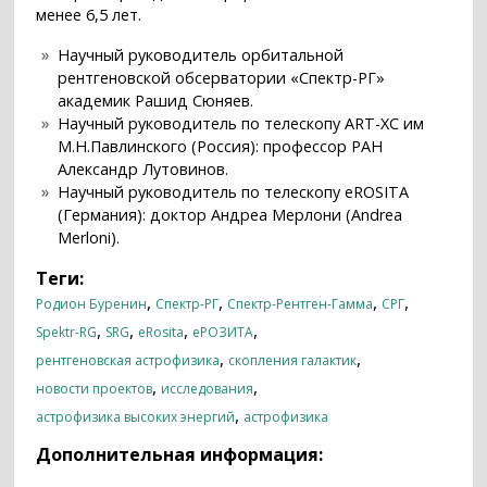
менее 6,5 лет.
Научный руководитель орбитальной
рентгеновской обсерватории «Спектр-РГ»
академик Рашид Сюняев.
Научный руководитель по телескопу ART-XC им
М.Н.Павлинского (Россия): профессор РАН
Александр Лутовинов.
Научный руководитель по телескопу eROSITA
(Германия): доктор Андреа Мерлони (Andrea
Merloni).
Теги:
,
,
,
,
Родион Буренин
Спектр-РГ
Спектр-Рентген-Гамма
СРГ
,
,
,
,
Spektr-RG
SRG
eRosita
еРОЗИТА
,
,
рентгеновская астрофизика
скопления галактик
,
,
новости проектов
исследования
,
астрофизика высоких энергий
астрофизика
Дополнительная информация: