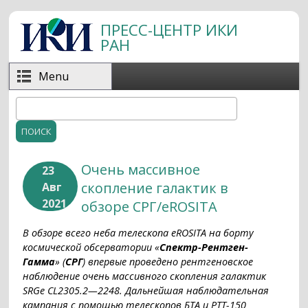
Перейти к основному содержанию
ПРЕСС-ЦЕНТР ИКИ
РАН
Menu
Поиск
Форма поиска
Очень массивное
23
скопление галактик в
Авг
2021
обзоре СРГ/eROSITA
В обзоре всего неба телескопа eROSITA на борту
космической обсерватории «
Спектр-Рентген-
Гамма
» (
СРГ
) впервые проведено рентгеновское
наблюдение очень массивного скопления галактик
SRGe CL2305.2—2248. Дальнейшая наблюдательная
кампания с помощью телескопов БТА и РТТ-150