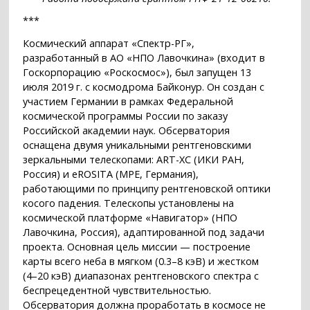
***
Космический аппарат «Спектр-РГ»,
разработанный в АО «НПО Лавочкина» (входит в
Госкорпорацию «Роскосмос»), был запущен 13
июля 2019 г. с космодрома Байконур. Он создан с
участием Германии в рамках Федеральной
космической программы России по заказу
Российской академии наук. Обсерватория
оснащена двумя уникальными рентгеновскими
зеркальными телескопами: ART-XC (ИКИ РАН,
Россия) и eROSITA (MPE, Германия),
работающими по принципу рентгеновской оптики
косого падения. Телескопы установлены на
космической платформе «Навигатор» (НПО
Лавочкина, Россия), адаптированной под задачи
проекта. Основная цель миссии — построение
карты всего неба в мягком (0.3–8 кэВ) и жестком
(4–20 кэВ) диапазонах рентгеновского спектра с
беспрецедентной чувствительностью.
Обсерватория должна проработать в космосе не