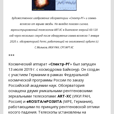
Художественное изображение обсерватории
«
Спектр-РГ
»
и гамма-
всплеска от взрыва звезды. На вкладке показан сигнал,
зарегистрированный телескопом ART-XC в диапазоне энергий 60-120
кэВ через несколько секунд после обнаружения гамма-всплеска 1 января
2020 г. обсерваторией Fermi, работающей на околоземной орбите (с)
С.Мольков, ИКИ РАН, СРГ/АРТ-ХС
***
Космический аппарат «
Спектр-РГ
» был запущен
13 июля 2019 г. с космодрома Байконур. Он создан
с участием Германии в рамках Федеральной
космической программы России по заказу
Российской академии наук. Обсерватория
оснащена двумя уникальными рентгеновскими
зеркальными телескопами:
ART-XC
(ИКИ РАН,
Россия) и
eROSITA/еРОЗИТА
(MPE, Германия),
работающими по принципу рентгеновской оптики
косого падения. Телескопы установлены на