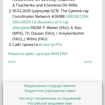
A.Tkachenko and A.Semena (IKI RAN)
05.02.2020 Циркуляр GCN: The Gamma-ray
Coordinates Network #26988
GRB200120A:
SRG/eROSITA discovery of X-ray
afterglow
FROM: P. Weber (FAU), A. Rau
(MPE), Th. Dauser (FAU), I. Kreykenbohm
(FAU), J. Wilms (FAU)
Сайт проекта «
Спектр-РГ
»
Новости пресс-центра ИКИ РАН
<==
==>
Федеральное государственное
бюджетное учреждение науки
Институт космических исследований
Российской академии наук