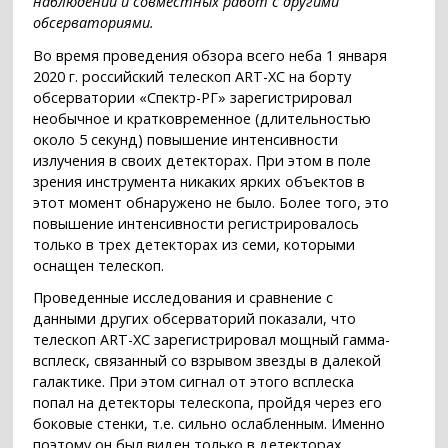
наблюдений и совместных работ с другими
обсерваториями.
Во время проведения обзора всего неба 1 января
2020 г. российский телескоп ART-XC на борту
обсерватории «Спектр-РГ» зарегистрировал
необычное и кратковременное (длительностью
около 5 секунд) повышение интенсивности
излучения в своих детекторах. При этом в поле
зрения инструмента никаких ярких объектов в
этот момент обнаружено не было. Более того, это
повышение интенсивности регистрировалось
только в трех детекторах из семи, которыми
оснащен телескоп.
Проведенные исследования и сравнение с
данными других обсерваторий показали, что
телескоп ART-XC зарегистрировал мощный гамма-
всплеск, связанный со взрывом звезды в далекой
галактике. При этом сигнал от этого всплеска
попал на детекторы телескопа, пройдя через его
боковые стенки, т.е. сильно ослабленным. Именно
поэтому он был виден только в детекторах,