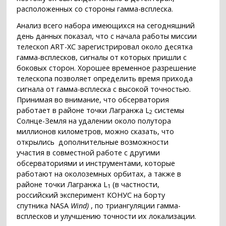
расположенных со стороны гамма-всплеска.
Анализ всего набора имеющихся на сегодняшний
день данных показал, что с начала работы миссии
телескоп ART-XC зарегистрировал около десятка
гамма-всплесков, сигналы от которых пришли с
боковых сторон. Хорошее временное разрешение
телескопа позволяет определить время прихода
сигнала от гамма-всплеска с высокой точностью.
Принимая во внимание, что обсерватория
работает в районе точки Лагранжа L
системы
2
Солнце-Земля на удалении около полутора
миллионов километров, можно сказать, что
открылись дополнительные возможности
участия в совместной работе с другими
обсерваториями и инструментами, которые
работают на околоземных орбитах, а также в
районе точки Лагранжа L
(в частности,
1
российский эксперимент КОНУС на борту
спутника NASA
Wind)
, по триангуляции гамма-
всплесков и улучшению точности их локализации.