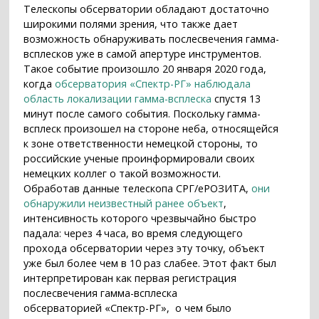
Телескопы обсерватории обладают достаточно
широкими полями зрения, что также дает
возможность обнаруживать послесвечения гамма-
всплесков уже в самой апертуре инструментов.
Такое событие произошло 20 января 2020 года,
когда
обсерватория «Спектр-РГ» наблюдала
область локализации гамма-всплеска
спустя 13
минут после самого события. Поскольку гамма-
всплеск произошел на стороне неба, относящейся
к зоне ответственности немецкой стороны, то
российские ученые проинформировали своих
немецких коллег о такой возможности.
Обработав данные телескопа СРГ/еРОЗИТА,
они
обнаружили неизвестный ранее объект
,
интенсивность которого чрезвычайно быстро
падала: через 4 часа, во время следующего
прохода обсерватории через эту точку, объект
уже был более чем в 10 раз слабее. Этот факт был
интерпретирован как первая регистрация
послесвечения гамма-всплеска
обсерваторией «Спектр-РГ», о чем было