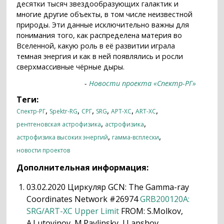
десятки тысяч звездообразующих галактик и
многие другие объекты, в том числе неизвестной
природы. Эти данные исключительно важны для
понимания того, как распределена материя во
Вселенной, какую роль в её развитии играла
темная энергия и как в ней появлялись и росли
сверхмассивные чёрные дыры.
-
Новости проекта «Спектр-РГ»
Теги:
,
,
,
,
,
,
Спектр-РГ
Spektr-RG
СРГ
SRG
АРТ-ХС
ART-XC
,
,
рентгеновская астрофизика
астрофизика
,
,
астрофизика высоких энергий
гамма-всплески
новости проектов
Дополнительная информация:
03.02.2020 Циркуляр GCN: The Gamma-ray
Coordinates Network #26974
GRB200120A:
SRG/ART-XC Upper Limit
FROM: S.Molkov,
A.Lutovinov, M.Pavlinsky, I.Lapshov,