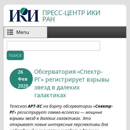
Перейти к основному содержанию
ПРЕСС-ЦЕНТР ИКИ
РАН
Menu
Поиск
Форма поиска
Обсерватория «Спектр-
26
РГ» регистрирует взрывы
Фев
2020
звезд в далеких
галактиках
Телескоп
АРТ-ХС
на борту обсерватории «
Спектр-
РГ
» регистрирует гамма-всплески — мощные
взрывы звезд в далеких галактиках. Это
открывает новые интересные перспективы для