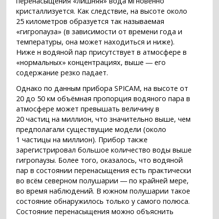
перенасыщения «лишняя» вода мгновенно
кристаллизуется. Как следствие, на высоте около
25 километров образуется так называемая
«гигропауза» (в зависимости от времени года и
температуры, она может находиться и ниже).
Ниже н водяной пар присутствует в атмосфере в
«нормальных» концентрациях, выше ― его
содержание резко падает.
Однако по данным прибора SPICAM, на высоте от
20 до 50 км объёмная пропорция водяного пара в
атмосфере может превышать величину в
20 частиц на миллион, что значительно выше, чем
предполагали существущие модели (около
1 частицы на миллион). Прибор также
зарегистрировал большое количество воды выше
гигропаузы. Более того, оказалось, что водяной
пар в состоянии перенасыщения есть практически
во всём северном полушарии ― по крайней мере,
во время наблюдений. В южном полушарии такое
состояние обнаружилось только у самого полюса.
Состояние перенасыщения можно объяснить