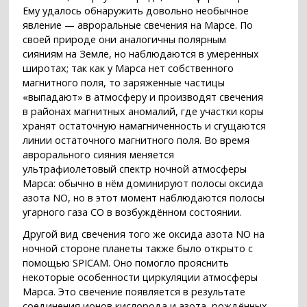
Ему удалось обнаружить довольно необычное
явление — авроральные свечения на Марсе. По
своей природе они аналогичны полярным
сияниям на Земле, но наблюдаются в умеренных
широтах; так как у Марса нет собственного
магнитного поля, то заряженные частицы
«выпадают» в атмосферу и производят свечения
в районах магнитных аномалий, где участки коры
хранят остаточную намагниченность и сгущаются
линии остаточного магнитного поля. Во время
аврорального сияния меняется
ультрафиолетовый спектр ночной атмосферы
Марса: обычно в нём доминируют полосы оксида
азота NO, но в этот момент наблюдаются полосы
угарного газа CO в возбуждённом состоянии.
Другой вид свечения того же оксида азота NO на
ночной стороне планеты также было открыто с
помощью SPICAM. Оно помогло прояснить
некоторые особенности циркуляции атмосферы
Марса. Это свечение появляется в результате
соединения ионов кислорода и азота, рождённых