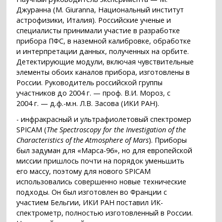
Джуранна (M. Giuranna, Национальный институт
астрофизики, Италия). Российские ученые и
специалисты принимали участие в разработке
прибора ПФС, в наземной калибровке, обработке
и интерпретации данных, полученных на орбите.
Детектирующие модули, включая чувствительные
элементы обоих каналов прибора, изготовлены в
России. Руководитель российской группы
участников до 2004 г. — проф. В.И. Мороз, с
2004 г. — д.ф.-м.н. Л.В. Засова (ИКИ РАН).
- инфракрасный и ультрафиолетовый спектромер
SPICAM (
The Spectroscopy for the Investigation of the
Characteristics of the Atmosphere of Mars
). Приборы
был задуман для «Марса-96», но для европейской
миссии пришлось почти на порядок уменьшить
его массу, поэтому для нового SPICAM
использовались совершенно новые технические
подходы. Он был изготовлен во Франции с
участием Бельгии, ИКИ РАН поставил ИК-
спектрометр, полностью изготовленный в России.