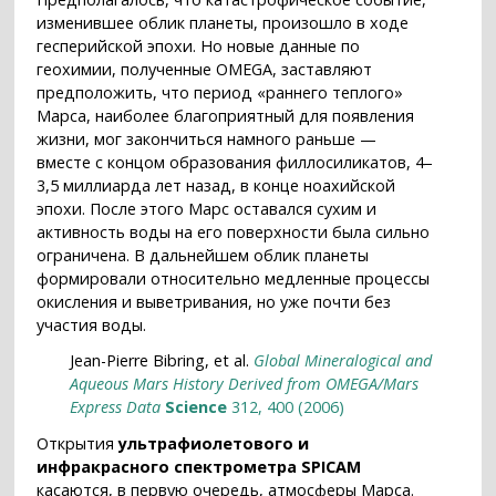
изменившее облик планеты, произошло в ходе
гесперийской эпохи. Но новые данные по
геохимии, полученные OMEGA, заставляют
предположить, что период «раннего теплого»
Марса, наиболее благоприятный для появления
жизни, мог закончиться намного раньше —
вместе с концом образования филлосиликатов, 4–
3,5 миллиарда лет назад, в конце ноахийской
эпохи. После этого Марс оставался сухим и
активность воды на его поверхности была сильно
ограничена. В дальнейшем облик планеты
формировали относительно медленные процессы
окисления и выветривания, но уже почти без
участия воды.
Jean-Pierre Bibring, et al.
Global Mineralogical and
Aqueous Mars History Derived from OMEGA/Mars
Express Data
Science
312, 400 (2006)
Открытия
ультрафиолетового и
инфракрасного спектрометра SPICAM
касаются, в первую очередь, атмосферы Марса.