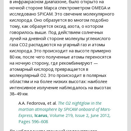
в инфракрасном диапазоне, было открыто на
ночной стороне Марса спектрометром OMEGA и
исследовано SPICAM. Это свечение молекулярного
кислорода. Оно образуется во многом подобно
тому, как образуется оксид азота, о котором
говорилось выше. Под действием солнечных
лучей на дневной стороне молекулы углекислого
газа CO2 распадаются на угарный газ и атомы
кислорода. Это происходит на высоте примерно
80 км, после чего полученные атомы переносятся
на ночную сторону, где рекомбинируют —
атомарный кислород превращается в
молекулярный O2. Это происходит в полярных
областям и на более низких высотах: наиболее
интенсивное излучение наблюдалось на высотах
38–49 км.
A.A. Fedorova, et al.
The O2 nightglow in the
martian atmosphere by SPICAM onboard of Mars-
Express
,
Icarus
, Volume 219, Issue 2, June 2012,
Pages 596–608