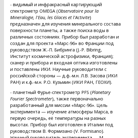
- видимый и инфракрасный картирующий
спектрометр OMEGA (
Observatoire pour la
Mineralogie, l'Eau, les Glaces et l'Activite
)
предназначен для изучения минерального состава
поверхности планеты, а также поиска воды в
различных состояниях. Прибор был разработан и
создан для проекта «Марс-96» во Франции под
руководством Ж.-П. Бибринга (J.-P. Bibring,
Институт космической астрофизики, Франция);
сканер и прибора и входная оптика изготовлены
и поставлены ИКИ. Научные руководители с
российской стороны — д.ф.-м.н. Л.В. Засова (ИКИ
РАН) и к.ф.-м.н. Р.О. Кузьмин (ИКИ РАН, ГЕОХИ).
- планетный Фурье-спектрометр PFS (
Planetary
Fourier Spectrometer
), также первоначально
разработанный для миссии «Марс-96». Цель
эксперимента — изучение атмосферы Марса, в
первую очередь, её температуры на разных
высотах. Прибор был изготовлен в Италии под
руководством В. Формизано (V. Formisano).
Научный руководитель эксперимента — М.