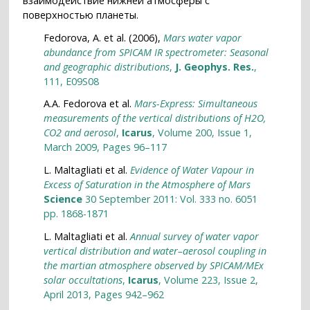
взаимодействие нижней атмосферы с
поверхностью планеты.
Fedorova, A. et al. (2006),
Mars water vapor
abundance from SPICAM IR spectrometer: Seasonal
and geographic distributions
,
J. Geophys. Res.
,
111, E09S08
A.A. Fedorova et al.
Mars-Express: Simultaneous
measurements of the vertical distributions of H2O,
CO2 and aerosol
,
Icarus
, Volume 200, Issue 1,
March 2009, Pages 96–117
L. Maltagliati et al.
Evidence of Water Vapour in
Excess of Saturation in the Atmosphere of Mars
Science
30 September 2011: Vol. 333 no. 6051
pp. 1868-1871
L. Maltagliati et al.
Annual survey of water vapor
vertical distribution and water–aerosol coupling in
the martian atmosphere observed by SPICAM/MEx
solar occultations
,
Icarus
, Volume 223, Issue 2,
April 2013, Pages 942–962