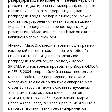
резервуары воды на планете — вечная мерзлота,
реголит (гидратированные минералы), полярные
шапки и, конечно, атмосфера. Изучая, как
распределен водяной пар в атмосфере, можно
понять, как устроена «климатическая машина»
Марса, что определяет перенос воды между
различными областями планеты b как он связан с
наклоном марсианской оси.
Именно «Марс-Экспресс» впервые после кратких
измерений на советском аппарате «Фобос-2»
(1988 г.) детально изучил вертикальное
распределение атмосферной воды. Кроме
SPICAM, эти измерения проводят приборы OMEGA
и PFS. В 2004 г. европейский аппарат несколько
месяцев работал одновременно с похожим
экспериментом на американском аппарате Mars
Global Surveyour, а также с соответствующими
экспериментами американских аппаратов
«Викинг», которые наблюдали климат Марса
более 40 лет назад, в 1972 г. Сравнение данных и
методов изучения этих трех экспериментов