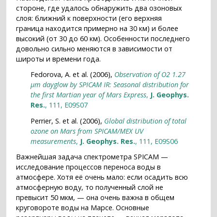
стороне, где удалось обнаружить два озоновых
слоя: ближний к поверхности (его верхняя
граница находится примерно на 30 км) и более
высокий (от 30 до 60 км). Особенности последнего
довольно сильно меняются в зависимости от
широты и времени года.
Fedorova, A. et al. (2006),
Observation of O2 1.27
μm dayglow by SPICAM IR: Seasonal distribution for
the first Martian year of Mars Express
,
J. Geophys.
Res.
, 111, E09S07
Perrier, S. et al. (2006),
Global distribution of total
ozone on Mars from SPICAM/MEX UV
measurements
,
J. Geophys. Res.
, 111, E09S06
Важнейшая задача спектрометра SPICAM —
исследование процессов переноса воды в
атмосфере. Хотя её очень мало: если осадить всю
атмосферную воду, то полученный слой не
превысит 50 мкм, — она очень важна в общем
круговороте воды на Марсе. Основные