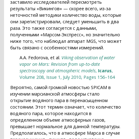
заставило исследователей пересмотреть
результаты «Викингов» — скорее всего, из-за
неточностей методики количество воды, которые
они зарегистрировали, следует уменьшить в два
раза. Это также согласуется с данными,
полученными «Марсом-Экспресс», но значительно
ниже того, что наблюдал аппарат MGS, что может
быть связано с особенностями измерений.
A.A. Fedorova, et al.
Viking observation of water
vapor on Mars: Revision from up-to-date
spectroscopy and atmospheric models
,
Icarus
,
Volume 208, Issue 1, July 2010, Pages 156–164
Вероятно, самой громкой новостью SPICAM в
изучении марсианской атмосферы стало
открытие водяного пара в перенасыщенном
состоянии. Этот термин означает, что количество
водяного пара, которое находится в
определенном объеме атмосферных газов,
превышает нормальное для данной температуры.
Предполагалось, что в атмосфере Марса в случае