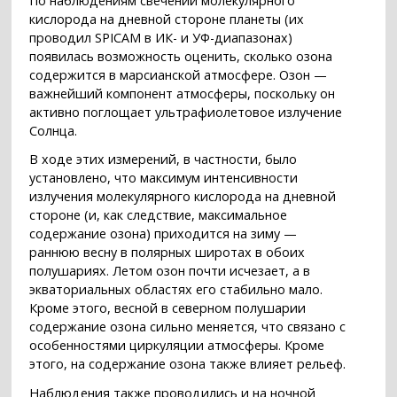
По наблюдениям свечений молекулярного
кислорода на дневной стороне планеты (их
проводил SPICAM в ИК- и УФ-диапазонах)
появилась возможность оценить, сколько озона
содержится в марсианской атмосфере. Озон —
важнейший компонент атмосферы, поскольку он
активно поглощает ультрафиолетовое излучение
Солнца.
В ходе этих измерений, в частности, было
установлено, что максимум интенсивности
излучения молекулярного кислорода на дневной
стороне (и, как следствие, максимальное
содержание озона) приходится на зиму —
раннюю весну в полярных широтах в обоих
полушариях. Летом озон почти исчезает, а в
экваториальных областях его стабильно мало.
Кроме этого, весной в северном полушарии
содержание озона сильно меняется, что связано с
особенностями циркуляции атмосферы. Кроме
этого, на содержание озона также влияет рельеф.
Наблюдения также проводились и на ночной