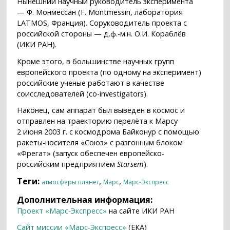
Нынешний научный руководитель эксперимента
— Ф. Монмессан (F. Montmessin, лаборатория
LATMOS, Франция). Соруководитель проекта с
российской стороны — д.ф.-м.н. О.И. Кораблёв
(ИКИ РАН).
Кроме этого, в большинстве научных групп
европейского проекта (по одному на эксперимент)
российские ученые работают в качестве
соисследователей (co-investigators).
Наконец, сам аппарат был выведен в космос и
отправлен на траекторию перелёта к Марсу
2 июня 2003 г. с космодрома Байконур с помощью
ракеты-носителя «Союз» с разгонным блоком
«Фрегат» (запуск обеспечен европейско-
российским предприятием
Starsem
).
Теги:
,
,
атмосферы планет
Марс
Марс-Экспресс
Дополнительная информация:
Проект «Марс-Экспресс»
на сайте ИКИ РАН
Сайт миссии «Марс-Экспресс»
(ЕКА)