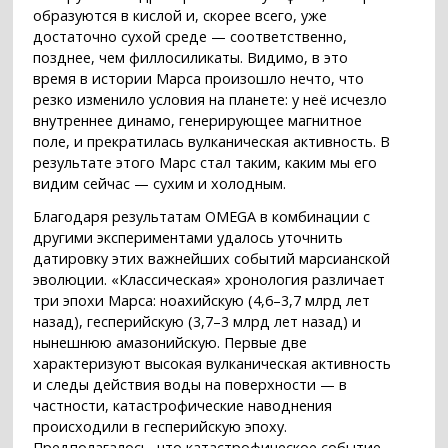
образуются в кислой и, скорее всего, уже
достаточно сухой среде — соответственно,
позднее, чем филлосиликаты. Видимо, в это
время в истории Марса произошло нечто, что
резко изменило условия на планете: у неё исчезло
внутреннее динамо, генерирующее магнитное
поле, и прекратилась вулканическая активность. В
результате этого Марс стал таким, каким мы его
видим сейчас — сухим и холодным.
Благодаря результатам OMEGA в комбинации с
другими экспериментами удалось уточнить
датировку этих важнейших событий марсианской
эволюции. «Классическая» хронология различает
три эпохи Марса: ноахийскую (4,6–3,7 млрд лет
назад), гесперийскую (3,7–3 млрд лет назад) и
нынешнюю амазонийскую. Первые две
характеризуют высокая вулканическая активность
и следы действия воды на поверхности — в
частности, катастрофические наводнения
происходили в гесперийскую эпоху.
Предполагалось, что катастрофическое событие,