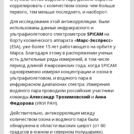
коррелировать с количеством озона: чем больше
первого, тем меньше последнего, и наоборот.
Для исследования этой антикорреляции были
использованы данные инфракрасного и
ультрафиолетового спектрометров
SPICAM
на
борту космического аппарата «
Марс-Экспресс
»
(ESA), уже более 15 лет работающего на орбите у
Марса. Благодаря этому в распоряжении ученых
есть длительные ряды измерений, в том числе
период длиной 4 марсианских года, когда SPICAM
одновременно измерял концентрации и озона в
ультрафиолетовом, и водяного пара в
инфракрасном диапазонах спектра. Измерения
водяного пара проводили российские участники
команды
Александр Трохимовский
и
Анна
Федорова
(ИКИ РАН).
Действительно, антикорреляция между
количеством озона и водяного пара была
обнаружена в области высоких широт (от 60
градусов в южном и северном полушариях).