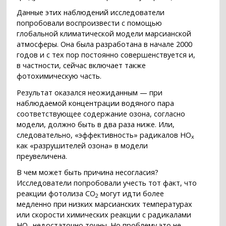
Данные этих наблюдений исследователи
попробовали воспроизвести с помощью
глобальной климатической модели марсианской
атмосферы. Она была разработана в начале 2000
годов и с тех пор постоянно совершенствуется и,
в частности, сейчас включает также
фотохимическую часть.
Результат оказался неожиданным — при
наблюдаемой концентрации водяного пара
соответствующее содержание озона, согласно
модели, должно быть в два раза ниже. Или,
следовательно, «эффективность» радикалов HO
x
как «разрушителей озона» в модели
преувеличена.
В чем может быть причина несогласия?
Исследователи попробовали учесть тот факт, что
реакции фотолиза CO
могут идти более
2
медленно при низких марсианских температурах
или скорости химических реакции с радикалами
HO
недостаточно точны. Но проблему это не