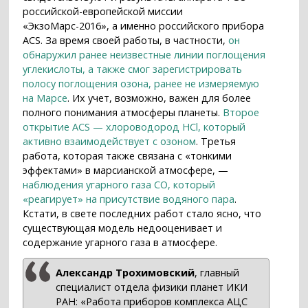
российской-европейской миссии
«ЭкзоМарс-2016», а именно российского прибора
ACS. За время своей работы, в частности,
он
обнаружил ранее неизвестные линии поглощения
углекислоты, а также смог зарегистрировать
полосу поглощения озона, ранее не измеряемую
на Марсе
. Их учет, возможно, важен для более
полного понимания атмосферы планеты.
Второе
открытие ACS — хлороводород HCl, который
активно взаимодействует с озоном
. Третья
работа, которая также связана с «тонкими
эффектами» в марсианской атмосфере, —
наблюдения угарного газа CO, который
«реагирует» на присутствие водяного пара
.
Кстати, в свете последних работ стало ясно, что
существующая модель недооценивает и
содержание угарного газа в атмосфере.
Александр Трохимовский
, главный
специалист отдела физики планет ИКИ
РАН: «Работа приборов комплекса АЦС