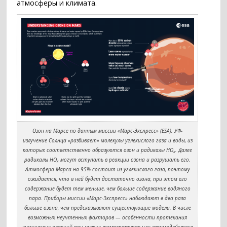
атмосферы и климата.
Озон на Марсе по данным миссии «Марс-Экспресс» (ESA). УФ-
излучение Солнца «разбивает» молекулы углекислого газа и воды, из
которых соответственно образуются озон и радикалы HO
. Далее
x
радикалы HO
могут вступать в реакции озона и разрушать его.
x
Атмосфера Марса на 95% состоит из углекислого газа, поэтому
ожидается, что в ней будет достаточно озона, при этом его
содержание будет тем меньше, чем больше содержание водяного
пара. Приборы миссии «Марс-Экспресс» наблюдают в два раза
больше озона, чем предсказывают существующие модели. В числе
возможных неучтенных факторов — особенности протекания
химических реакций при низких температурах или взаимодействие