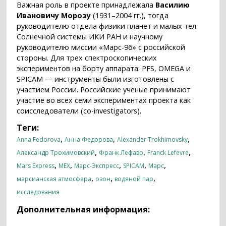
Важная роль в проекте принадлежала
Василию
Ивановичу Морозу
(1931–2004 гг.), тогда
руководителю отдела физики планет и малых тел
Солнечной системы ИКИ РАН и научному
руководителю миссии «Марс-96» с российской
стороны. Для трех спектроскопических
экспериментов на борту аппарата: PFS, OMEGA и
SPICAM — инструменты были изготовлены с
участием России. Российские ученые принимают
участие во всех семи экспериментах проекта как
соисследователи (co-investigators).
Теги:
,
,
,
Anna Fedorova
Анна Федорова
Alexander Trokhimovsky
,
,
,
Александр Трохимовский
Франк Лефавр
Franck Lefevre
,
,
,
,
,
Mars Express
MEX
Марс-Экспресс
SPICAM
Марс
,
,
,
марсианская атмосфера
озон
водяной пар
исследования
Дополнительная информация: