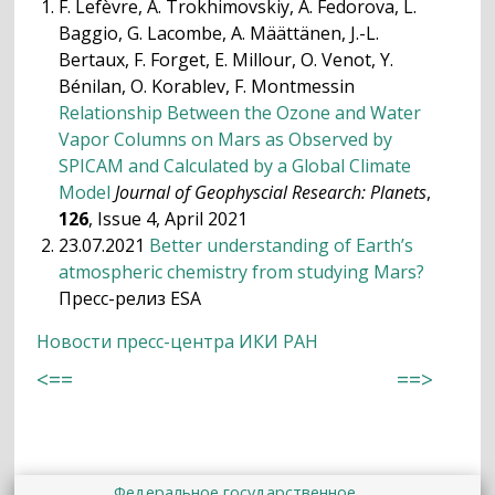
F. Lefèvre, A. Trokhimovskiy, A. Fedorova, L.
Baggio, G. Lacombe, A. Määttänen, J.-L.
Bertaux, F. Forget, E. Millour, O. Venot, Y.
Bénilan, O. Korablev, F. Montmessin
Relationship Between the Ozone and Water
Vapor Columns on Mars as Observed by
SPICAM and Calculated by a Global Climate
Model
Journal of Geophyscial Research: Planets
,
126
, Issue 4, April 2021
23.07.2021
Better understanding of Earth’s
atmospheric chemistry from studying Mars?
Пресс-релиз ESA
Новости пресс-центра ИКИ РАН
<==
==>
Федеральное государственное