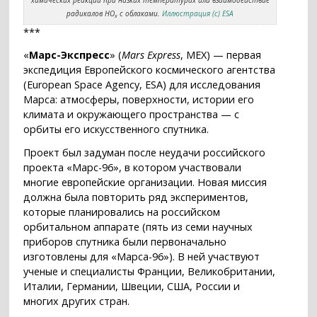
радикалов HO
с облаками.
Иллюстрация (c) ESA
x
***
«
Марс-Экспресс
» (
Mars Express
, MEX) — первая
экспедиция Европейского космического агентства
(European Space Agency, ESA) для исследования
Марса: атмосферы, поверхности, истории его
климата и окружающего пространства — с
орбиты его искусственного спутника.
Проект был задуман после неудачи российского
проекта «Марс-96», в котором участвовали
многие европейские организации. Новая миссия
должна была повторить ряд экспериментов,
которые планировались на российском
орбитальном аппарате (пять из семи научных
приборов спутника были первоначально
изготовлены для «Марса-96»). В ней участвуют
ученые и специалисты Франции, Великобритании,
Италии, Германии, Швеции, США, России и
многих других стран.