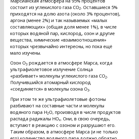
Марсианская атмосфера на 95% процентов
состоит из углекислого газа CO
. Оставшиеся 5%
2
приходятся на долю азота (около 3% процентов),
аргона (менее 2%) и так называемых «малых
составляющих» (общая доля менее 1%), в числе
которых водяной пар, кислород, озон и другие
вещества, химические «взаимоотношения»
которых чрезвычайно интересны, но пока ещё
мало изучены.
Озон O
рождается в атмосфере Марса, когда
3
ультрафиолетовое излучение Солнца
«разбивает» молекулы углекислого газа CO
.
2
Получившийся атомарный кислород
«соединяется» в молекулы озона O
.
3
При этом те же ультрафиолетовые фотоны
разбивают на составные части и молекулы
водяного пара H
O, производя в числе продуктов
2
распада радикалы HO
. Они, в свою очередь,
x
вступают в реакцию с озоном и разрушают его.
Таким образом, в атмосфере Марса (и не только
его) количество водяного пара должно обратно