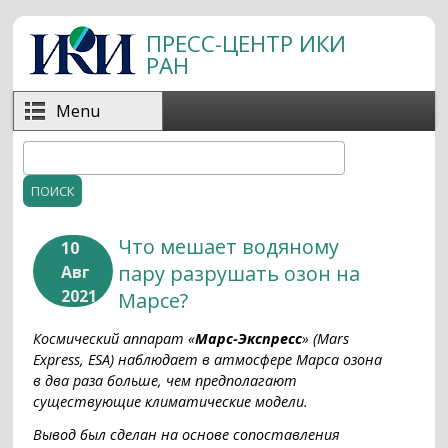
Перейти к основному содержанию
ПРЕСС-ЦЕНТР ИКИ
РАН
Menu
Поиск
Форма поиска
Что мешает водяному
10
пару разрушать озон на
Авг
2021
Марсе?
Космический аппарат «
Марс-Экспресс
» (Mars
Express, ESA) наблюдает в атмосфере Марса озона
в два раза больше, чем предполагают
существующие климатические модели.
Вывод был сделан на основе сопоставления