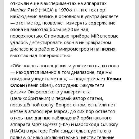
открыли еще в экспериментах на аппаратах
Mariner 7
и
9
(НАСА) в 1970-х гг., и с тех пор
наблюдения велись в основном в ультрафиолете
— этот метод позволяет измерять содержание
озона на высотах больше 20 км над
поверхностью. С помощью прибора MIR впервые
удалось детектировать озон в инфракрасном
диапазоне в районе 3 микрометров и на низких
высотах над поверхностью.
«Обе полосы поглощения: и углекислоты, и озона
— находятся именно в том диапазоне, где мы
ожидали увидеть метан», — подчеркивает
Кевин
Олсен
(Kevin Olsen), сотрудник факультета
физики Оксфордского университета
(Великобритания) и первый автор статьи,
посвящённой озону. Вопрос о том, есть или нет
метан в атмосфере Марса, до сих пор остаётся
открытым: данные наблюдений орбитального
аппарата
Mars
Express
(ЕКА) и марсохода
Curiosity
(НАСА) в кратере Гейл свидетельствуют в его
пользу, однако исключительно чувствительные