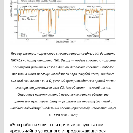
Пример спектра, полученного спектрометром среднего ИК-диапазона
MIR/ACS на борту аппарата TGO. Вверху — модель спектра с полосами
поглощения различных газов в данном диапазоне спектра. Наиболее
проявлена линия поглощения водяного пара (голубой цвет). Наиболее
сильный сигнал от озона O
(зеленый цвет) находится в правой части
3
спектра, от углекислого газа CO
(серый цвет) — в левой части.
2
Ожидаемое положение линий поглощения метана обозначено
оранжевым пунктиром. Внизу — реальный спектр (голубой цвет) и
наиболее подходящий модельный спектр (оранжевый). Иллюстрация (с)
K. Olsen et al. (2020)
«Эти работы являются прямым результатом
чрезвычайно успешного и продолжающегося