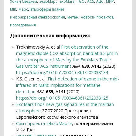
,
,
,
,
,
,
,
Хокен Сведхем
ЭкзоМарс
ExoMars
TGO
ACS
АЦС
МИР
,
,
,
MIR
Марс
атмосферы планет
,
,
,
инфракрасная спектроскопия
метан
новости проектов
исследования
Дополнительная информация:
Trokhimovskiy A. et al
First observation of the
magnetic dipole CO2 absorption band at 3.3 μm in
the atmosphere of Mars by the ExoMars Trace
Gas Orbiter ACS instrument
A&A
639
, A142 (2020)
https://doi.org/10.1051/0004-6361/202038134
K.S. Olsen et al.
First detection of ozone in the mid-
infrared at Mars: implications for methane
detection
A&A
639
, A141 (2020)
https://doi.org/10.1051/0004-6361/202038125
ExoMars finds new gas signatures in the martian
atmosphere
27.07.2020 Пресс-релиз
Европейского космического агентства
Сайт проекта
«ЭкзоМарс
»
, поддерживаемый
ИКИ РАН