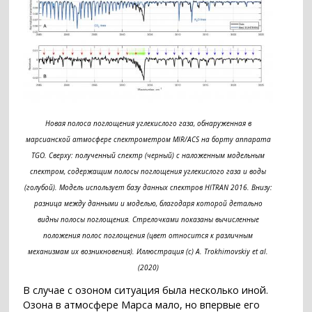
Новая полоса поглощения углекислого газа, обнаруженная в
марсианской атмосфере спектрометром MIR/ACS на борту аппарата
TGO. Сверху: полученный спектр (черный) с наложенным модельным
спектром, содержащим полосы поглощения углекислого газа и воды
(голубой). Модель использует базу данных спектров HITRAN 2016. Внизу:
разница между данными и моделью, благодаря которой детально
видны полосы поглощения. Стрелочками показаны вычисленные
положения полос поглощения (цвет относится к различным
механизмам их возникновения). Иллюстрация (с) A. Trokhimovskiy et al.
(2020)
В случае с озоном ситуация была несколько иной.
Озона в атмосфере Марса мало, но впервые его