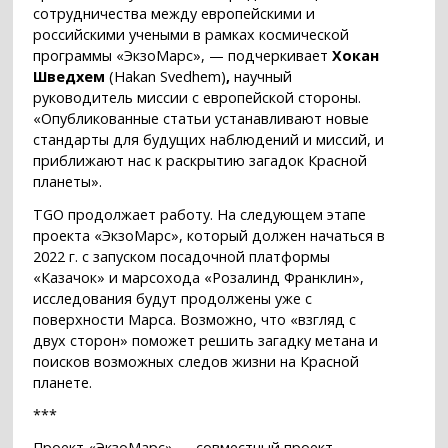
сотрудничества между европейскими и
российскими учеными в рамках космической
программы «ЭкзоМарс», — подчеркивает
Хокан
Шведхем
(Hakan Svedhem)
,
научный
руководитель миссии с европейской стороны.
«Опубликованные статьи устанавливают новые
стандарты для будущих наблюдений и миссий, и
приближают нас к раскрытию загадок Красной
планеты».
TGO продолжает работу. На следующем этапе
проекта «ЭкзоМарс», который должен начаться в
2022 г. с запуском посадочной платформы
«Казачок» и марсохода «Розалинд Франклин»,
исследования будут продолжены уже с
поверхности Марса. Возможно, что «взгляд с
двух сторон» поможет решить загадку метана и
поисков возможных следов жизни на Красной
планете.
***
Проект «ЭкзоМарс» — совместный проект