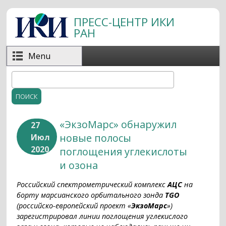
Перейти к основному содержанию
ПРЕСС-ЦЕНТР ИКИ
РАН
Menu
Поиск
Форма поиска
«ЭкзоМарс» обнаружил
27
новые полосы
Июл
2020
поглощения углекислоты
и озона
Российский спектрометрический комплекс
АЦС
на
борту марсианского орбитального зонда
TGO
(российско-европейский проект «
ЭкзоМарс
»)
зарегистрировал линии поглощения углекислого