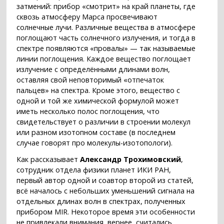
затмений: прибор «смотрит» на край планеты, где
сквозь атмосферу Марса просвечивают
солнечные лучи. Различные вещества в атмосфере
поглощают часть солнечного излучения, и тогда в
спектре появляются «провалы» — так называемые
линии поглощения. Каждое вещество поглощает
излучение с определёнными длинами волн,
оставляя свой неповторимый «отпечаток
пальцев» на спектра. Кроме этого, вещество с
одной и той же химической формулой может
иметь несколько полос поглощения, что
свидетельствует о различии в строении молекул
или разном изотопном составе (в последнем
случае говорят про молекулы-изотопологи).
Как рассказывает
Александр Трохимовский
,
сотрудник отдела физики планет ИКИ РАН,
первый автор одной и соавтор второй из статей,
всё началось с небольших уменьшений сигнала на
отдельных длинах волн в спектрах, полученных
прибором MIR. Некоторое время эти особенности
не привлекали внимания, вернее, считались