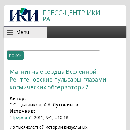
Перейти к основному содержанию
ПРЕСС-ЦЕНТР ИКИ
РАН
Menu
Поиск
Форма поиска
Магнитные сердца Вселенной.
Рентгеновские пульсары глазами
космических обсерваторий
Автор:
С.С. Цыганков, А.А. Лутовинов
Источник:
"
Природа
", 2011, №1, с.10-18
Из тысячелетней истории визуальных