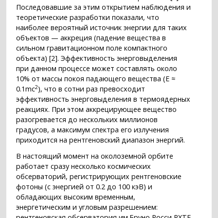
Последовавшие за этим открытием наблюдения и
теоретические разработки показали, что
наиболее вероятный источник энергии для таких
объектов — аккреция (падение вещества в
сильном гравитационном поле компактного
объекта) [2]. Эффективность энерговыделения
при данном процессе может составлять около
10% от массы покоя падающего вещества (E ≈
2
0.1mc
), что в сотни раз превосходит
эффективность энерговыделения в термоядерных
реакциях. При этом аккрецирующее вещество
разогревается до нескольких миллионов
градусов, а максимум спектра его излучения
приходится на рентгеновский диапазон энергий.
В настоящий момент на околоземной орбите
работает сразу несколько космических
обсерваторий, регистрирующих рентгеновские
фотоны (с энергией от 0.2 до 100 кэВ) и
обладающих высоким временным,
энергетическим и угловым разрешением:
рентгеновская обсерватория им.Бруно Росси RXTE