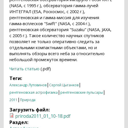
(NASA, с 1995 г.), обсерватория гамма-лучей
ИНТЕГРАЛ (ЕSA, Роскосмос, с 2002 г.),
рентгеновская и гамма-миссия для изучения
гамма-всплесков "Swift" (NASA, с 2004 г.),
рентгеновская обсерватория "Suzaku" (NASA, JAXA,
с 2005 г.). Такое количество научных спутников
позволяет не только оперативно следить за
отдельными компактными объектами, но и
выполнять обзоры всего неба за относительно
небольшой промежуток времени.
Читать статью
(.pdf)
Теги:
|
|
Александр Лутовинов
Сергей Цыганков
|
|
рентгеновская астрофизика
рентгеновские пульсары
|
2011
Природа
Загрузить файл:
priroda2011_01_10-18.pdf
Раздел: