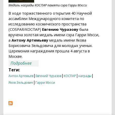
Медаль награды КОСПАР памяти сэра Гарри Мэсси
В ходе торжественного открытия 40 Научной
ассамблеи Международного комитета по
исследованию космического пространства
(COSPAR/КОСПАР)
Евгению Чуразову
была
вручена золотая медаль имени сэра Гарри Мэсси,
а
Антону Артемьеву
медаль имени Якова
Борисовича Зельдовича для молодых ученых.
Церемония награждения прошла 4 августа в
Москве.
о Сотрудники ИКИ РАН Евгений Чуразов
Подробнее
и Антон Артемьев получили награды
Теги:
КОСПАР
|
|
|
|
Антон Артемьев
Евгений Чуразов
КОСПАР
награды
|
Яков Зельдович
Гарри Мэсси