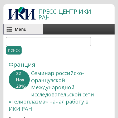
Перейти к основному содержанию
ПРЕСС-ЦЕНТР ИКИ
РАН
Menu
Поиск
Форма поиска
Франция
Семинар российско-
22
французской
Ноя
2016
Международной
исследовательской сети
«Гелиоплазма» начал работу в
ИКИ РАН