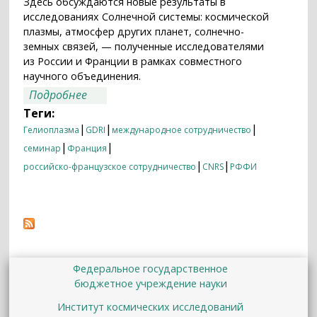
Здесь обсуждаются новые результаты в
исследованиях Солнечной системы: космической
плазмы, атмосфер других планет, солнечно-
земных связей, — полученные исследователями
из России и Франции в рамках совместного
научного объединения.
о Семинар российско-французской
Подробнее
Международной исследовательской
Теги:
сети «Гелиоплазма» начал работу в
|
|
|
Гелиоплазма
GDRI
международное сотрудничество
ИКИ РАН
|
|
семинар
Франция
|
|
российско-французское сотрудничество
CNRS
РФФИ
Федеральное государственное
бюджетное учреждение науки
Институт космических исследований