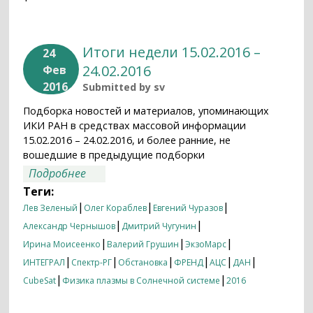
Итоги недели 15.02.2016 –
24
24.02.2016
Фев
2016
Submitted by
sv
Подборка новостей и материалов, упоминающих
ИКИ РАН в средствах массовой информации
15.02.2016 – 24.02.2016, и более ранние, не
вошедшие в предыдущие подборки
о Итоги недели 15.02.2016 – 24.02.2016
Подробнее
Теги:
|
|
|
Лев Зеленый
Олег Кораблев
Евгений Чуразов
|
|
Александр Чернышов
Дмитрий Чугунин
|
|
|
Ирина Моисеенко
Валерий Грушин
ЭкзоМарс
|
|
|
|
|
|
ИНТЕГРАЛ
Спектр-РГ
Обстановка
ФРЕНД
АЦС
ДАН
|
|
CubeSat
Физика плазмы в Солнечной системе
2016