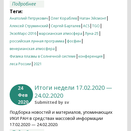
о Итоги недели 01.02.2021 — 08.02.2021
Подробнее
Теги:
|
|
|
Анатолий Петрукович
Олег Кораблев
Натан Эйсмонт
|
|
|
|
Алексей Струминский
Сергей Барталев
ACS
TGO
|
|
|
ЭкзоМарс-2016
марсианская атмосфера
Луна-25
|
|
российская лунная программа
фосфин
|
венерианская атмосфера
|
|
Физика плазмы в Солнечной системе
конференция
|
леса России
2021
Итоги недели 17.02.2020 —
24
24.02.2020
Фев
2020
Submitted by
sv
Подборка новостей и материалов, упоминающих
ИКИ РАН в средствах массовой информации
17.02.2020 — 24.02.2020.