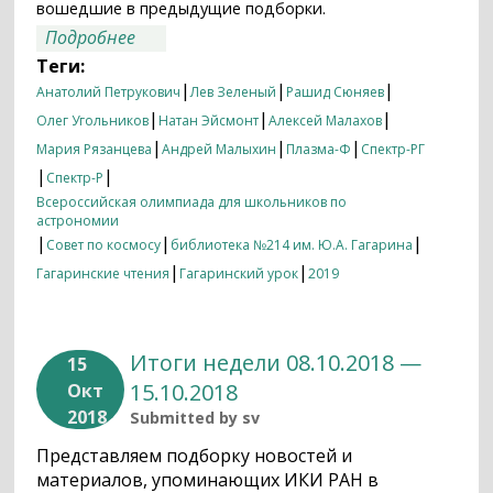
вошедшие в предыдущие подборки.
о Итоги недели 01.04.2019 — 08.04.2019
Подробнее
Теги:
|
|
|
Анатолий Петрукович
Лев Зеленый
Рашид Сюняев
|
|
|
Олег Угольников
Натан Эйсмонт
Алексей Малахов
|
|
|
Мария Рязанцева
Андрей Малыхин
Плазма-Ф
Спектр-РГ
|
|
Спектр-Р
Всероссийская олимпиада для школьников по
астрономии
|
|
|
Совет по космосу
библиотека №214 им. Ю.А. Гагарина
|
|
Гагаринские чтения
Гагаринский урок
2019
Итоги недели 08.10.2018 —
15
15.10.2018
Окт
2018
Submitted by
sv
Представляем подборку новостей и
материалов, упоминающих ИКИ РАН в