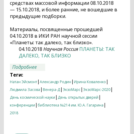
средствах массовой информации 08.10.2018
— 15.10.2018, и более ранние, не вошедшие в
предыдущие подборки.
Материалы, посвященные прошедшей
04.10.2018 в ИКИ РАН научной сессии
«Планеты: так далеко, так близко».
04.10.2018
Научная Россия
ПЛАНЕТЫ: ТАК
ДАЛЕКО, ТАК БЛИЗКО
о Итоги недели 08.10.2018 — 15.10.2018
Подробнее
Теги:
|
|
|
Натан Эйсмонт
Александр Родин
Ирина Коваленко
|
|
|
|
Людмила Засова
Венера-Д
ЭкзоМарс
ЭкзоМарс-2020
|
|
День космической науки
День открытых дверей
|
|
конференции
библиотека №214 им. Ю.А. Гагарина
2018